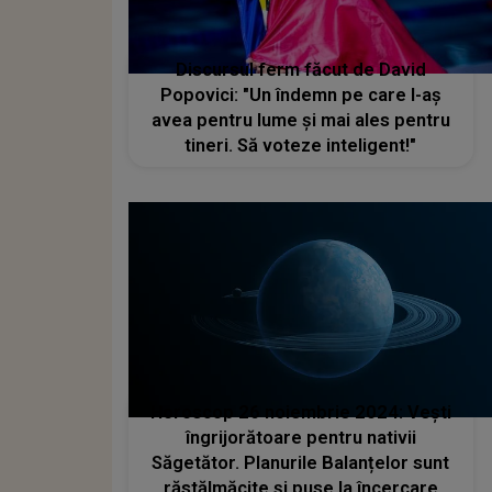
Discursul ferm făcut de David
Popovici: "Un îndemn pe care l-aş
avea pentru lume şi mai ales pentru
tineri. Să voteze inteligent!"
Horoscop 26 noiembrie 2024: Vești
îngrijorătoare pentru nativii
Săgetător. Planurile Balanțelor sunt
răstălmăcite și puse la încercare