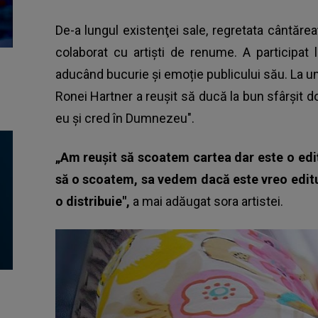
De-a lungul existenţei sale, regretata cântăre
colaborat cu artiști de renume. A participa
aducând bucurie și emoție publicului său. La u
Ronei Hartner a reușit să ducă la bun sfârșit dor
eu și cred în Dumnezeu".
„Am reușit să scoatem cartea dar este o ediț
să o scoatem, sa vedem dacă este vreo editur
o distribuie",
a mai adăugat sora artistei.