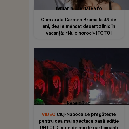
tvmania.libertatea.ro
Cum arată Carmen Brumă la 49 de
ani, deși a mâncat desert zilnic în
vacanță: «Nu e noroc!» [FOTO]
kanald2.ro
VIDEO
Cluj-Napoca se pregătește
pentru cea mai spectaculoasă ediție
UNTOLD: sute de mii de participanți