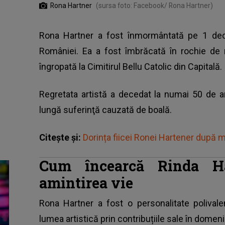
Rona Hartner
(sursa foto: Facebook/ Rona Hartner)
Rona Hartner a fost înmormântată pe 1 de
României. Ea a fost îmbrăcată în rochie de 
îngropată la Cimitirul Bellu Catolic din Capitală.
Regretata artistă a decedat la numai 50 de a
lungă suferinţă cauzată de boală.
Citește și:
Dorința fiicei Ronei Hartener după 
Cum încearcă Rinda Ha
amintirea vie
Rona Hartner a fost o personalitate polival
lumea artistică prin contribuțiile sale în domeniil