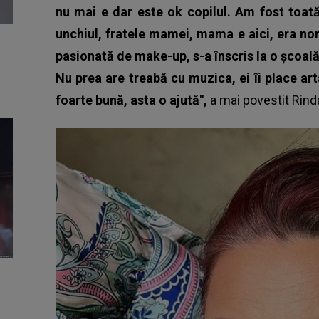
nu mai e dar este ok copilul. Am fost toată f
unchiul, fratele mamei, mama e aici, era n
pasionată de make-up, s-a înscris la o școal
Nu prea are treabă cu muzica, ei îi place ar
foarte bună, asta o ajută",
a mai povestit Rind