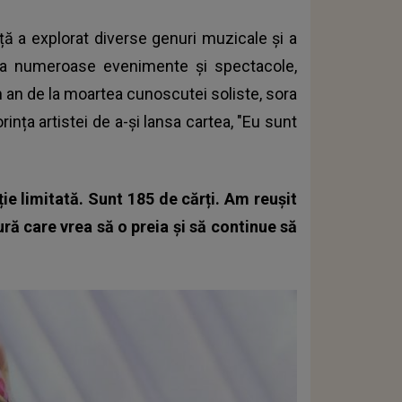
ață a explorat diverse genuri muzicale și a
t la numeroase evenimente și spectacole,
n an de la moartea cunoscutei soliste, sora
ința artistei de a-și lansa cartea, "Eu sunt
ie limitată. Sunt 185 de cărți. Am reușit
ă care vrea să o preia și să continue să