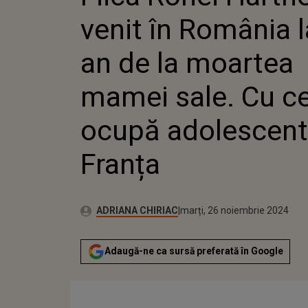
MOARTE
venit în România l
CU CE S
ADOLES
FRANȚA
an de la moartea
mamei sale. Cu c
ocupă adolescent
Franța
Publicat:
Autor:
marți, 26 noiembrie 2024
Actualizat:
ADRIANA CHIRIAC
marți, 26 noiembrie 2024
Adaugă-ne ca sursă preferată în Google