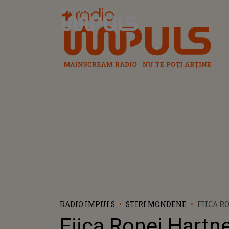
Radio Impuls
RADIO IMPULS
STIRI MONDENE
FIICA R
A VENIT
Fiica Ronei Hartne
LA UN A