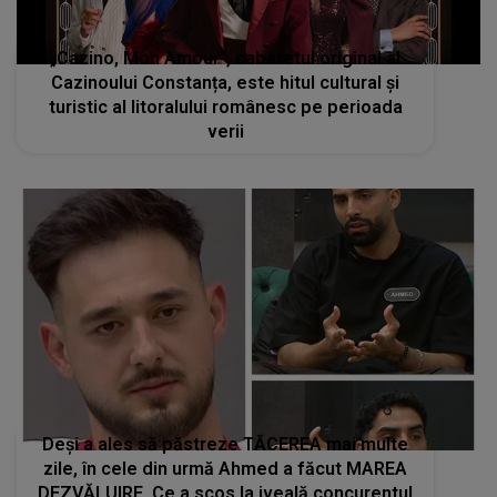
„Cazino, Mon Amour”, cabaretul original al
Cazinoului Constanța, este hitul cultural și
turistic al litoralului românesc pe perioada
verii
Deși a ales să păstreze TĂCEREA mai multe
zile, în cele din urmă Ahmed a făcut MAREA
DEZVĂLUIRE. Ce a scos la iveală concurentul