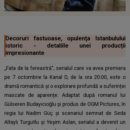
Decoruri fastuoase, opulenţa Istanbulului
istoric - detaliile unei producții
impresionante
„Fata de la fereastră", serialul care va avea premiera
pe 7 octombrie la Kanal D, de la ora 20:00, este o
dramă romantică și o explorare profundă a suferinței
mascate de aparențe. Adaptat după romanul lui
Gülseren Budayıcıoğlu și produs de OGM Pictures, în
regia lui Nadim Güç și scenariul semnat de Seda
Altaylı Turgutlu și Yeşim Aslan, serialul a devenit un