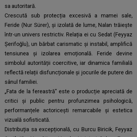
sa autoritară.
Crescută sub protecția excesivă a mamei sale,
Feride (Nur Sürer), și izolată de lume, Nalan trăiește
într-un univers restrictiv. Relația ei cu Sedat (Feyyaz
Şerifoğlu), un bărbat carismatic și instabil, amplifică
tensiunea și izolarea emoțională. Feride devine
simbolul autorității coercitive, iar dinamica familială
reflectă relații disfuncționale și jocurile de putere din
sânul familiei.
„Fata de la fereastră" este o producție apreciată de
critici și public pentru profunzimea psihologică,
performanțele actoricești remarcabile și estetica
vizuală sofisticată.
Distribuția sa excepțională, cu Burcu Biricik, Feyyaz