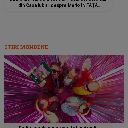
din Casa Iubirii despre Mario ÎN FAȚA
CAMERELOR: " A avut o..."
STIRI MONDENE
Radio Impuls cucerește tot mai mulți