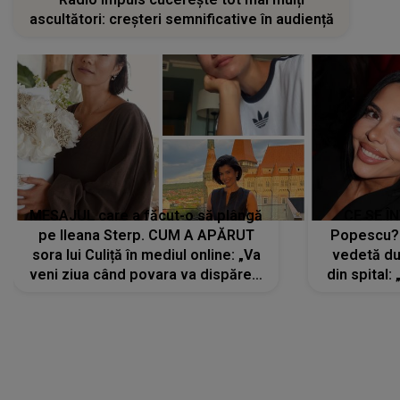
ascultători: creșteri semnificative în audiență
MESAJUL care a făcut-o să plângă
CE SE Î
pe Ileana Sterp. CUM A APĂRUT
Popescu?
sora lui Culiță în mediul online: „Va
vedetă du
veni ziua când povara va dispărea,
din spital:
iar lacrimile...”