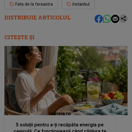
Fata de la fereastra
Instanbul
DISTRIBUIE ARTICOLUL
CITEȘTE ȘI
femeia.ro
5 soluții pentru a-ți recăpăta energia pe
caniculă. Ce funcționează când căldura te