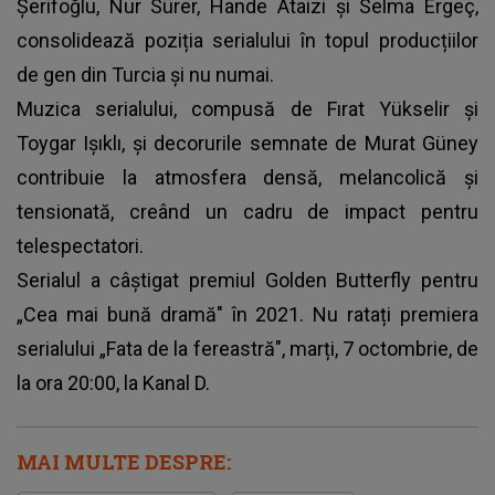
Şerifoğlu, Nur Sürer, Hande Ataizi și Selma Ergeç,
consolidează poziția serialului în topul producțiilor
de gen din Turcia și nu numai.
Muzica serialului, compusă de Fırat Yükselir și
Toygar Işıklı, și decorurile semnate de Murat Güney
contribuie la atmosfera densă, melancolică și
tensionată, creând un cadru de impact pentru
telespectatori.
Serialul a câștigat premiul Golden Butterfly pentru
„Cea mai bună dramă" în 2021. Nu ratați premiera
serialului „Fata de la fereastră", marți, 7 octombrie, de
la ora 20:00, la Kanal D.
MAI MULTE DESPRE: