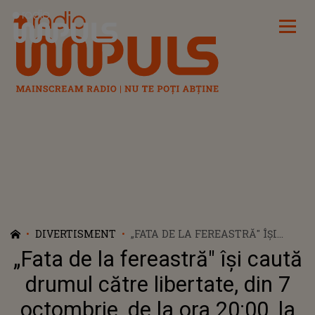
Radio Impuls
DIVERTISMENT
„FATA DE LA FEREASTRĂ" ÎȘI
CAUTĂ DRUMUL CĂTRE
„Fata de la fereastră" își caută
LIBERTATE, DIN 7 OCTOMBRIE, DE
LA ORA 20:00, LA KANAL D
drumul către libertate, din 7
octombrie, de la ora 20:00, la