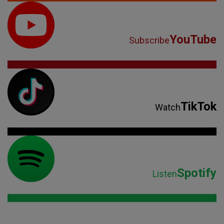
YouTube
Subscribe
TikTok
Watch
Spotify
Listen