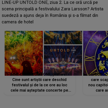
Ce a dezvăluit noua concurentă din "Casa Iubirii" l-
luat prin surprindere pe Emanuel. CINE ESTE
sta
BĂIATUL VIZAT de Alexandra?! Aflându-se în fața
faptului împlinit, A RECUNOSCUT IMEDIAT: "Am
avut..."
LINE-UP UNTOLD ONE, prima zi.
HOROSCOP 
Cine sunt artiștii care deschid
care scap
festivalul și de la ce ore au loc
nou capitol
cele mai așteptate concerte pe
care a
scena principală?
perioadă 