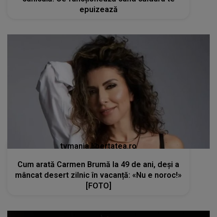
epuizează
tvmania.libertatea.ro
Cum arată Carmen Brumă la 49 de ani, deși a
mâncat desert zilnic în vacanță: «Nu e noroc!»
[FOTO]