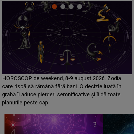
Emanuel a ținut ACEST DETALIU ASCUNS până
acum! În fața Alexandrei, concurentul din Casa Iubirii
face o MĂRTURISIRE NEAȘTEPTATĂ despre mama
sa: "I-am spus și ei în față, eu nu te iubesc pentru
că..."