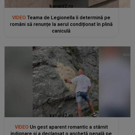
kanald2.ro
VIDEO
Teama de Legionella îi determină pe
români să renunțe la aerul condiționat în plină
caniculă
kanald2.ro
VIDEO
Un gest aparent romantic a stârnit
indignare și a declanșat o anchetă penală pe