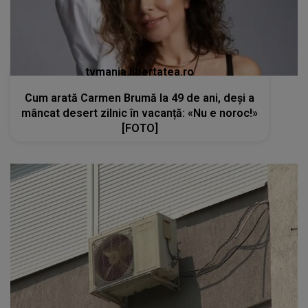
tvmania.libertatea.ro
Cum arată Carmen Brumă la 49 de ani, deși a
mâncat desert zilnic în vacanță: «Nu e noroc!»
[FOTO]