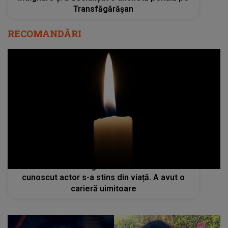
Transfăgărășan
RECOMANDĂRI
Lumea cinematografiei este în doliu! Un
cunoscut actor s-a stins din viață. A avut o
carieră uimitoare