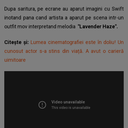
Dupa saritura, pe ecrane au aparut imagini cu Swift
inotand pana cand artista a aparut pe scena intr-un
outfit mov interpretand melodia
"Lavender Haze".
Citește și:
Lumea cinematografiei este în doliu! Un
cunosut actor s-a stins din viață. A avut o carieră
uimitoare