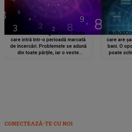
HOROSCOP 7 august 2026. Zodia
HOROSCOP 
care intră într-o perioadă marcată
care are șa
de încercări. Problemele se adună
bani. O opo
din toate părțile, iar o veste
poate schi
neașteptată îi dă planurile peste
la
cap
CONECTEAZĂ-TE CU NOI