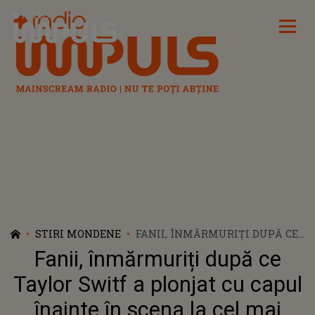
Radio Impuls
STIRI MONDENE
FANII, ÎNMĂRMURIȚI DUPĂ CE
TAYLOR SWITF A PLONJAT CU
Fanii, înmărmuriți după ce
CAPUL ÎNAINTE ÎN SCENA LA
CEL MAI SPECTACULOS
Taylor Switf a plonjat cu capul
CONCERT PE CARE L-A
înainte în scena la cel mai
SUSȚINUT IN ARIZONA