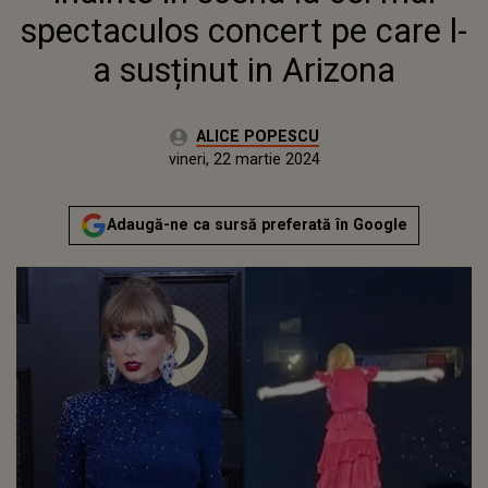
spectaculos concert pe care l-
a susținut in Arizona
Autor:
ALICE POPESCU
Publicat:
miercuri, 22 martie 2023
Actualizat:
vineri, 22 martie 2024
Adaugă-ne ca sursă preferată în Google