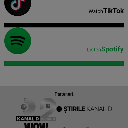
TikTok
Watch
Spotify
Listen
Parteneri: