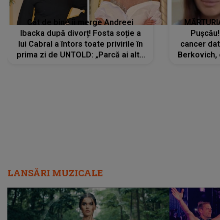
Cât de bine îi merge Andreei
MĂRTURIA
Ibacka după divorț! Fosta soție a
Pușcău!
lui Cabral a întors toate privirile în
cancer dato
prima zi de UNTOLD: „Parcă ai altă
Berkovich, 
strălucire, emani putere,
accident ru
încredere, siguranță...”
Dacă nu 
LANSĂRI MUZICALE