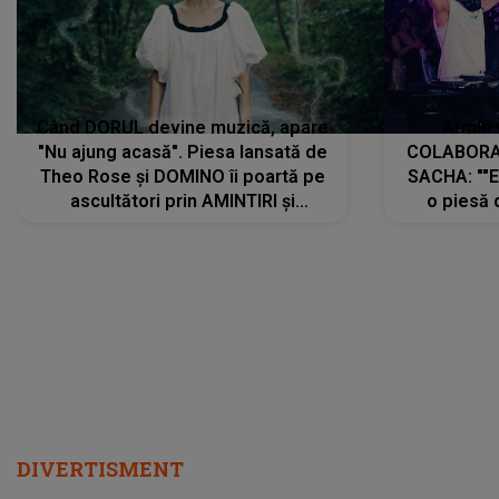
Când DORUL devine muzică, apare
Armin 
"Nu ajung acasă". Piesa lansată de
COLABORAR
Theo Rose și DOMINO îi poartă pe
SACHA: ""E
ascultători prin AMINTIRI și
o piesă 
REGĂSIRI, iar drumul emoțiilor
imediat pre
trece prin sufletul publicului:
cu mine șt
"Pentru toți cei care au plecat
păstrăm do
departe ca să le fie mai bine"
DIVERTISMENT