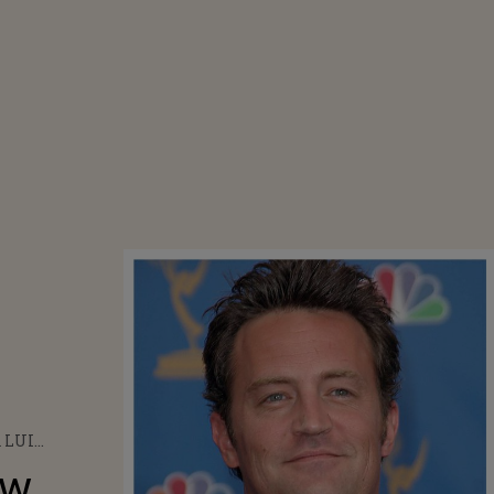
 LUI
W PERRY RUPE
ew
 LA UN AN DE