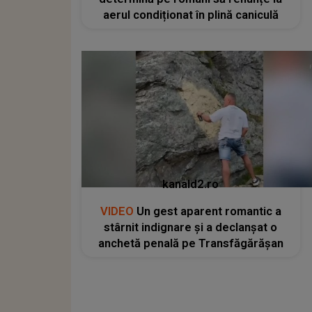
aerul condiționat în plină caniculă
kanald2.ro
VIDEO
Un gest aparent romantic a
stârnit indignare și a declanșat o
anchetă penală pe Transfăgărășan