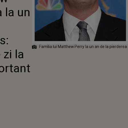
RTEA STARULUI
 la un
ENDS: ”LUCRĂM
RE ZI LA CEVA
RA IMPORTANT
EL”
s:
Familia lui Matthew Perry la un an de la pierderea 
zi la
ortant