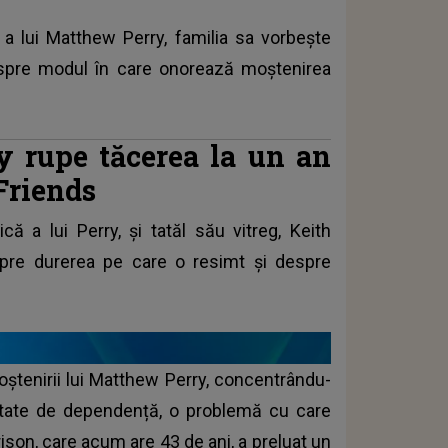
a lui Matthew Perry, familia sa vorbește
espre modul în care onorează moștenirea
y rupe tăcerea la un an
Friends
ică a lui Perry, și tatăl său vitreg, Keith
espre durerea pe care o resimt și despre
moștenirii lui Matthew Perry, concentrându-
ctate de dependență, o problemă cu care
rison, care acum are 43 de ani, a preluat un