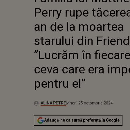
LA MOA
Perry rupe tăcerea
DIN FRI
ÎN FIECA
CARE E
an de la moartea
PENTRU 
starului din Friend
”Lucrăm în fiecare 
ceva care era imp
pentru el”
Publicat:
Autor:
vineri, 25 octombrie 2024
Actualizat:
ALINA PETRE
vineri, 25 octombrie 2024
Adaugă-ne ca sursă preferată în Google