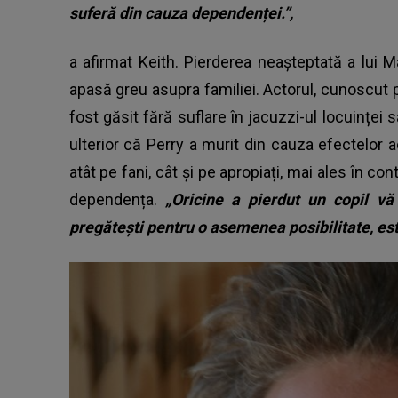
suferă din cauza dependenței.”,
a afirmat Keith. Pierderea neașteptată a lui M
apasă greu asupra familiei. Actorul, cunoscut pe
fost găsit fără suflare în jacuzzi-ul locuinței
ulterior că Perry a murit din cauza efectelor 
atât pe fani, cât și pe apropiați, mai ales în co
dependența.
„Oricine a pierdut un copil vă
pregătești pentru o asemenea posibilitate, est