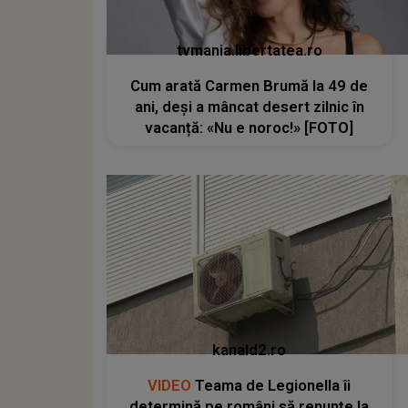
tvmania.libertatea.ro
Cum arată Carmen Brumă la 49 de
ani, deși a mâncat desert zilnic în
vacanță: «Nu e noroc!» [FOTO]
kanald2.ro
VIDEO
Teama de Legionella îi
determină pe români să renunțe la