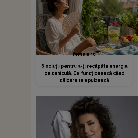
femeia.ro
5 soluții pentru a-ți recăpăta energia
pe caniculă. Ce funcționează când
căldura te epuizează