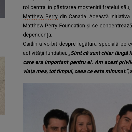
rol central în păstrarea moștenirii fratelui său,
Matthew Perry
din Canada. Această inițiativă 
Matthew Perry Foundation și se concentrează 
dependența.
Caitlin a vorbit despre legătura specială pe c
activității fundației.
„Simt că sunt chiar lângă M
care era important pentru el. Am acest privil
viața mea, tot timpul, ceea ce este minunat.”
,