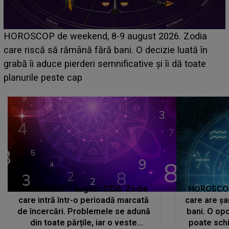
Emanuel a ținut ACEST DETALIU ASCUNS până
dia
acum! În fața Alexandrei, concurentul din Casa Iu
 în
face o MĂRTURISIRE NEAȘTEPTATĂ despre 
ate
sa: "I-am spus și ei în față, eu nu te iubesc pent
că..."
HOROSCOP 7 august 2026. Zodia
HOROSCOP 
care intră într-o perioadă marcată
care are șa
de încercări. Problemele se adună
bani. O opo
din toate părțile, iar o veste
poate schi