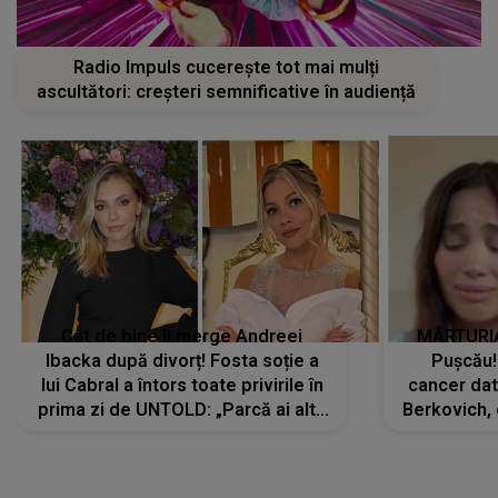
Radio Impuls cucerește tot mai mulți
ascultători: creșteri semnificative în audiență
Cât de bine îi merge Andreei
MĂRTURIA
Ibacka după divorț! Fosta soție a
Pușcău!
lui Cabral a întors toate privirile în
cancer dato
prima zi de UNTOLD: „Parcă ai altă
Berkovich, 
strălucire, emani putere,
accident ru
încredere, siguranță...”
Dacă nu 