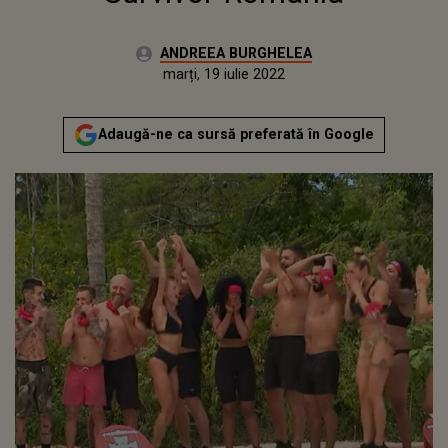
Autor:
ANDREEA BURGHELEA
Publicat:
duminică, 24 ianuarie 2021
Actualizat:
marți, 19 iulie 2022
Adaugă-ne ca sursă preferată în Google