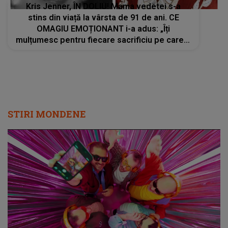
Kris Jenner, ÎN DOLIU! Mama vedetei s-a
stins din viață la vârsta de 91 de ani. CE
OMAGIU EMOȚIONANT i-a adus: „Îți
mulțumesc pentru fiecare sacrificiu pe care l-
ai făcut. Inimile noastre sunt sfâșiate”
STIRI MONDENE