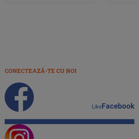
neașteptată îi dă planurile peste
la
cap
CONECTEAZĂ-TE CU NOI
Facebook
Like