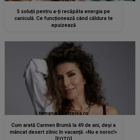
5 soluții pentru a-ți recăpăta energia pe
caniculă. Ce funcționează când căldura te
epuizează
tvmania.libertatea.ro
Cum arată Carmen Brumă la 49 de ani, deși a
mâncat desert zilnic în vacanță: «Nu e noroc!»
[FOTO]