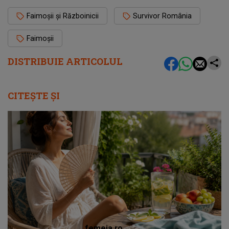
Faimoşii şi Războinicii
Survivor România
Faimoșii
DISTRIBUIE ARTICOLUL
CITEȘTE ȘI
femeia.ro