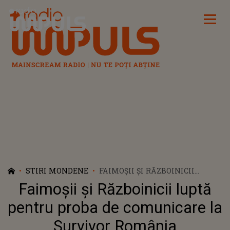
Radio Impuls
STIRI MONDENE
FAIMOŞII ŞI RĂZBOINICII
LUPTĂ PENTRU PROBA DE
Faimoşii şi Războinicii luptă
COMUNICARE LA SURVIVOR
ROMÂNIA
pentru proba de comunicare la
Survivor România