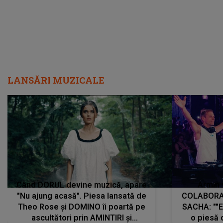
LANSĂRI MUZICALE
Când DORUL devine muzică, apare
Armin 
"Nu ajung acasă". Piesa lansată de
COLABORAR
Theo Rose și DOMINO îi poartă pe
SACHA: ""E
ascultători prin AMINTIRI și
o piesă 