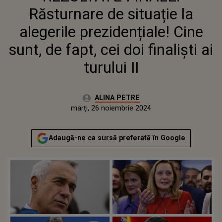
TURULUI II
Răsturnare de situație la
alegerile prezidențiale! Cine
sunt, de fapt, cei doi finaliști ai
turului II
Autor:
ALINA PETRE
Publicat:
marți, 26 noiembrie 2024
Actualizat:
marți, 26 noiembrie 2024
Adaugă-ne ca sursă preferată în Google