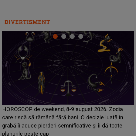
DIVERTISMENT
Emanuel a ținut ACEST DETALIU ASCUNS până
acum! În fața Alexandrei, concurentul din Casa Iubirii
face o MĂRTURISIRE NEAȘTEPTATĂ despre mama
sa: "I-am spus și ei în față, eu nu te iubesc pentru