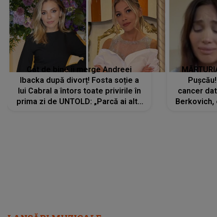
Cât de bine îi merge Andreei
MĂRTURIA
Ibacka după divorț! Fosta soție a
Pușcău!
lui Cabral a întors toate privirile în
cancer dato
prima zi de UNTOLD: „Parcă ai altă
Berkovich, 
strălucire, emani putere,
accident ru
încredere, siguranță...”
Dacă nu 