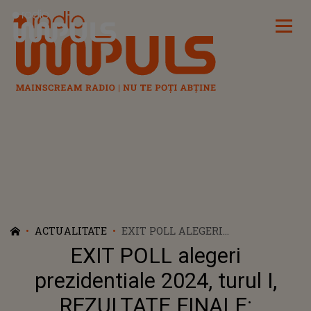
Radio Impuls
ACTUALITATE
EXIT POLL ALEGERI
PREZIDENTIALE 2024, TURUL I,
EXIT POLL alegeri
REZULTATE FINALE: RĂSTURNARE
DE SITUAȚIE LA ALEGERILE
prezidentiale 2024, turul I,
PREZIDENȚIALE! CINE SUNT, DE
REZULTATE FINALE:
FAPT, CEI DOI FINALIȘTI AI