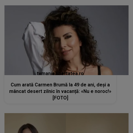
tvmania.libertatea.ro
Cum arată Carmen Brumă la 49 de ani, deși a
mâncat desert zilnic în vacanță: «Nu e noroc!»
[FOTO]