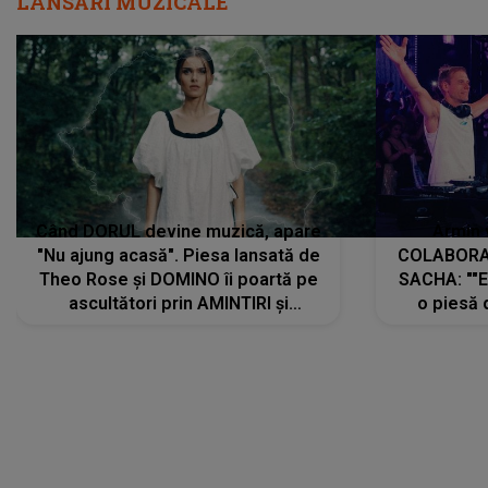
LANSĂRI MUZICALE
Când DORUL devine muzică, apare
Armin 
"Nu ajung acasă". Piesa lansată de
COLABORAR
Theo Rose și DOMINO îi poartă pe
SACHA: ""E
ascultători prin AMINTIRI și
o piesă 
REGĂSIRI, iar drumul emoțiilor
imediat pre
trece prin sufletul publicului:
cu mine șt
"Pentru toți cei care au plecat
păstrăm do
departe ca să le fie mai bine"