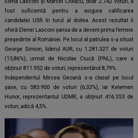
Elena Lasconi și Marcel Ciolacu, doar 2.742 voturi, a
fost suficientă pentru a asigura calificarea
candidatei USR în turul al doilea. Acest rezultat îi
oferă Elenei Lasconi șansa de a deveni prima femeie
președinte al României. Pe locul al patrulea s-a situat
George Simion, liderul AUR, cu 1.281.327 de voturi
(13,86%), urmat de Nicolae Ciucă (PNL), care a
obținut 811.952 de voturi, reprezentând 8,79%.
Independentul Mircea Geoană s-a clasat pe locul
șase, cu 583.900 de voturi (6,32%), iar Kelemen
Hunor, reprezentantul UDMR, a obținut 416.353 de
voturi, adică 4,5%.