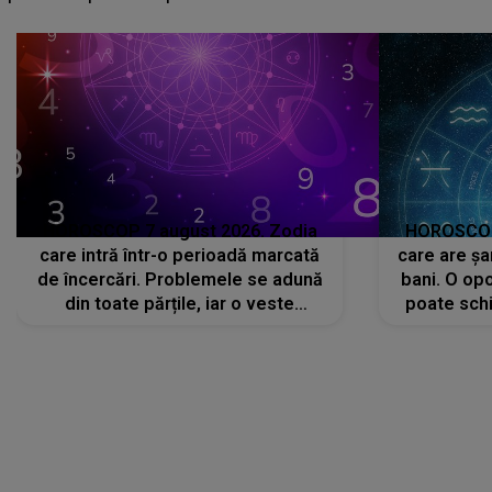
că..."
HOROSCOP 7 august 2026. Zodia
HOROSCOP 
care intră într-o perioadă marcată
care are șa
de încercări. Problemele se adună
bani. O opo
din toate părțile, iar o veste
poate schi
neașteptată îi dă planurile peste
la
cap