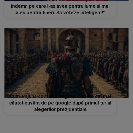
îndemn pe care l-aş avea pentru lume şi mai
ales pentru tineri. Să voteze inteligent!"
Cum a ajuns cuvântul ”legionar” să fie cel mai
căutat cuvânt de pe google după primul tur al
alegerilor prezidențiale