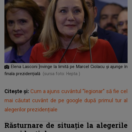
Elena Lasconi ]nvinge la limită pe Marcel Ciolacu și ajunge în
finala prezidențială
(sursa foto: Hepta )
Citește și:
Cum a ajuns cuvântul ”legionar” să fie cel
mai căutat cuvânt de pe google după primul tur al
alegerilor prezidențiale
Răsturnare de situație la alegerile