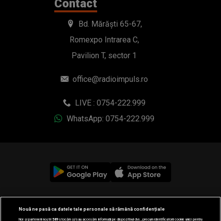
Contact
Bd. Mărăști 65-67,
Romexpo Intrarea C,
Pavilion T, sector 1
office@radioimpuls.ro
LIVE : 0754-222.999
WhatsApp: 0754-222.999
© 2019-2026 DOGAN MEDIA INTERNATIONAL SA, Toate
Nouă ne pasă ca datele tale personale să rămână confidențiale
drepturile rezervate.
Noi și partenerii noștri
589
stocăm și/sau accesăm informații pe dispozitivul dvs., precum identificatorii cookie unici pentru