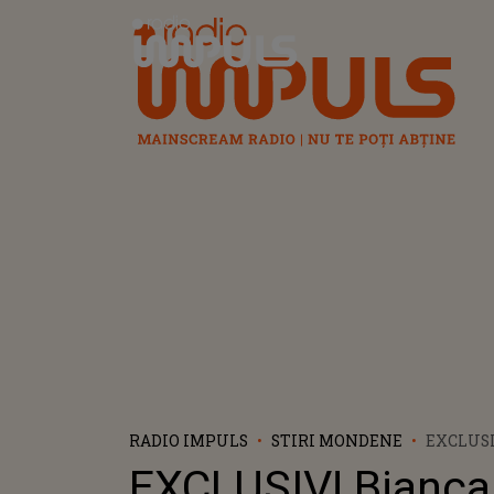
Radio Impuls
RADIO IMPULS
STIRI MONDENE
EXCLUSI
TILICI, 
EXCLUSIV! Bianca T
RELAȚII