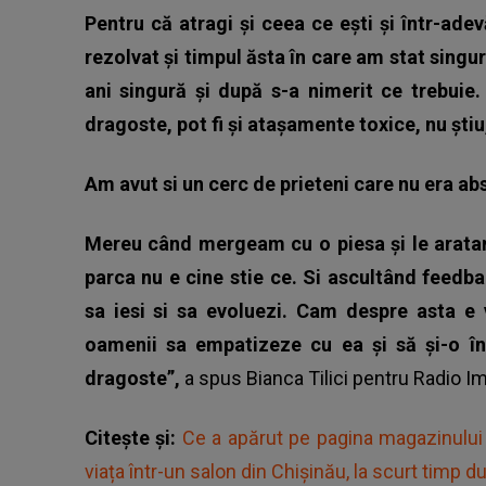
Pentru că atragi și ceea ce ești și într-ad
rezolvat și timpul ăsta în care am stat singu
ani singură și după s-a nimerit ce trebuie. 
dragoste, pot fi și atașamente toxice, nu știu,
Am avut si un cerc de prieteni care nu era ab
Mereu când mergeam cu o piesa și le aratam
parca nu e cine stie ce. Si ascultând feedba
sa iesi si sa evoluezi. Cam despre asta e 
oamenii sa empatizeze cu ea și să și-o î
dragoste”,
a spus Bianca Tilici pentru Radio I
Citește și:
Ce a apărut pe pagina magazinului a
viața într-un salon din Chișinău, la scurt timp 