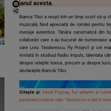
anul acesta.
Bianca Tilici a reușit într-un timp scurt să-și
muzicală, fiind apreciată de români pentru ti
mesaje autentice. Tânăra carismatică din Gal
colaborări care s-au bucurat de numeroase ascu
care Liviu Teodorescu, Fly Project și cel ma
Invitată în studioul Radio Impuls, talentata c
despre relațiile toxice, precum și despre lucr
declarațiile Biancăi Tilici.
Citește și:
David Pușcaș, fiul adoptiv al Lumi
partenerul mamei sale: ”Nimeni nu a dat în min