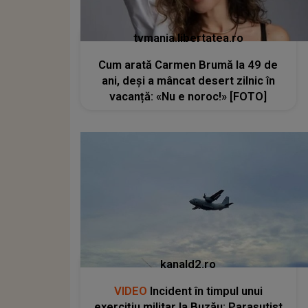
tvmania.libertatea.ro
Cum arată Carmen Brumă la 49 de
ani, deși a mâncat desert zilnic în
vacanță: «Nu e noroc!» [FOTO]
kanald2.ro
VIDEO
Incident în timpul unui
exercițiu militar la Buzău: Parașutist