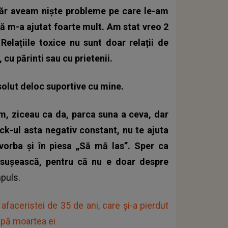
evăr aveam niște probleme pe care le-am
ră m-a ajutat foarte mult. Am stat vreo 2
Relațiile toxice nu sunt doar relații de
 cu părinti sau cu prietenii.
solut deloc suportive cu mine.
, ziceau ca da, parca suna a ceva, dar
ck-ul asta negativ constant, nu te ajuta
vorba și în piesa „Să mă las”. Sper ca
nsușească, pentru că nu e doar despre
mpuls.
faceristei de 35 de ani, care și-a pierdut
după moartea ei