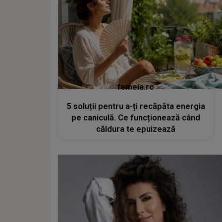
femeia.ro
5 soluții pentru a-ți recăpăta energia
pe caniculă. Ce funcționează când
căldura te epuizează