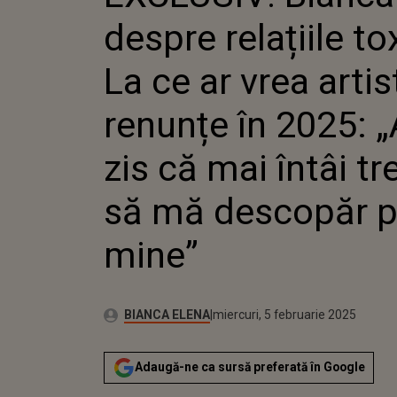
CE AR V
despre relațiile to
RENUNȚE
ZIS CĂ M
TREBUIE
La ce ar vrea artis
DESCOPĂ
renunțe în 2025: 
zis că mai întâi tr
să mă descopăr 
mine”
Autor:
Publicat:
BIANCA ELENA
miercuri, 5 februarie 2025
Adaugă-ne ca sursă preferată în Google