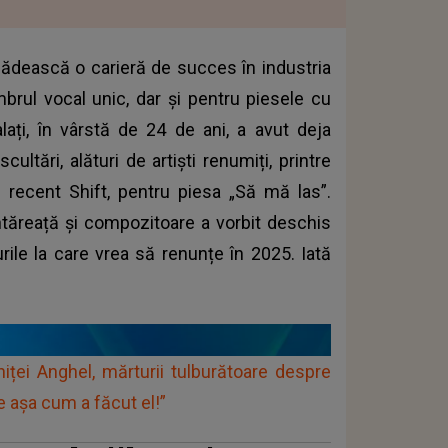
 clădească o carieră de succes în industria
mbrul vocal unic, dar și pentru piesele cu
ați, în vârstă de 24 de ani, a avut deja
ltări, alături de artiști renumiți, printre
i recent Shift, pentru piesa „Să mă las”.
ântăreață și compozitoare a vorbit deschis
urile la care vrea să renunțe în 2025. Iată
niței Anghel, mărturii tulburătoare despre
e așa cum a făcut el!”