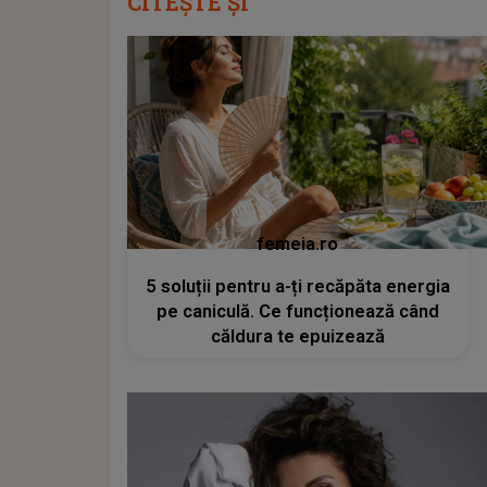
CITEȘTE ȘI
femeia.ro
5 soluții pentru a-ți recăpăta energia
pe caniculă. Ce funcționează când
căldura te epuizează