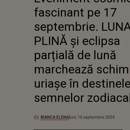
PLINĂ ȘI
fascinant pe 17
PARȚIAL
MARCHE
SCHIMBĂ
septembrie. LUN
DESTINE
ZODIACA
PLINĂ și eclipsa
parțială de lună
marchează schim
uriașe în destinel
semnelor zodiaca
Publicat:
Autor:
luni, 16 septembrie 2024
Actualizat:
BIANCA ELENA
luni, 16 septembrie 2024