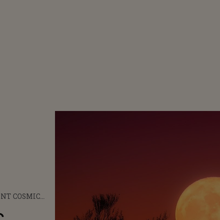
NT COSMIC
T PE 17
c
RIE. LUNA