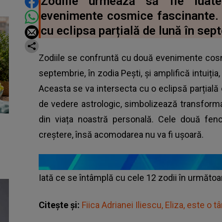
DISTRIBUIE ARTICOLUL
Zodiile urmează să fie luat
evenimente cosmice fascinante.
cu eclipsa parțială de lună în sep
Zodiile se confruntă cu două evenimente cosn
septembrie, în zodia Pești, și amplifică intuiția
Aceasta se va intersecta cu o eclipsă parțială
de vedere astrologic, simbolizează transforma
din viața noastră personală. Cele două fe
creștere, însă acomodarea nu va fi ușoară.
Iată ce se întâmplă cu cele 12 zodii în următoar
Citește și:
Fiica Adrianei Iliescu, Eliza, este o t