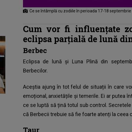
Ce se întâmplă cu zodiile în perioada 17-18 septembri
Cum vor fi influențate z
eclipsa parțială de lună d
Berbec
Eclipsa de lună și Luna Plină din septemb
Berbecilor.
Aceștia ajung în tot felul de situații în care vor
emoțional, anxietățile și temerile. Ei ar pute
ce se luptă să țină totul sub control. Secretele
că Berbecii trebuie să fie foarte atenți la ceea c
Taur