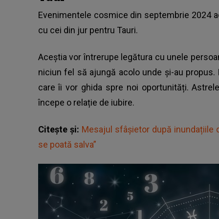
Evenimentele cosmice din septembrie 2024 aduc
cu cei din jur pentru Tauri.
Aceștia vor întrerupe legătura cu unele persoa
niciun fel să ajungă acolo unde și-au propus. 
care îi vor ghida spre noi oportunități. Ast
începe o relație de iubire.
Citește și:
Mesajul sfâșietor după inundațiile din
se poată salva”