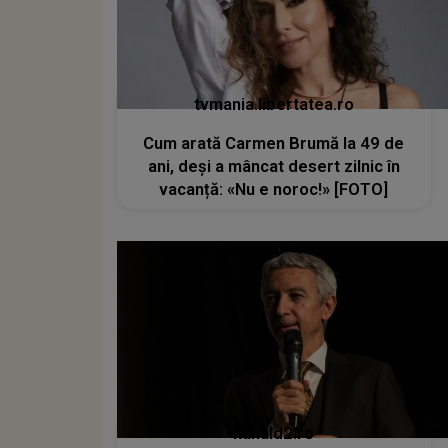
tvmania.libertatea.ro
Cum arată Carmen Brumă la 49 de
ani, deși a mâncat desert zilnic în
vacanță: «Nu e noroc!» [FOTO]
kanald2.ro