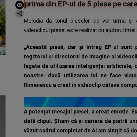
prima din EP-ul de 5 piese pe care 
Melodia dă tonul pieselor ce vor urma și a
videoclipul piesei este realizat cu ajutorul inteli
„Această piesă, dar și întreg EP-ul sunt
regizorul și directorul de imagine al videocl
legate de utilizarea inteligenței artificiale, 
noastre: dacă utilizarea lui ne face via
Rimenescu a creat în videoclip câteva compozi
A potențat mesajul piesei, a creat emoție.
dată clipul. Știam că și
cariera de piatră u
văzut cadrul completat de AI am simțit că doa