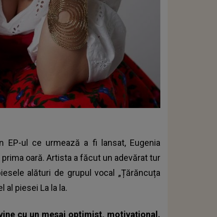
in EP-ul ce urmează a fi lansat,
Eugenia
prima oară. Artista a făcut un adevărat tur
piesele alături de grupul vocal „Țărăncuța
 al piesei La la la.
 vine cu un mesaj optimist, motivațional.