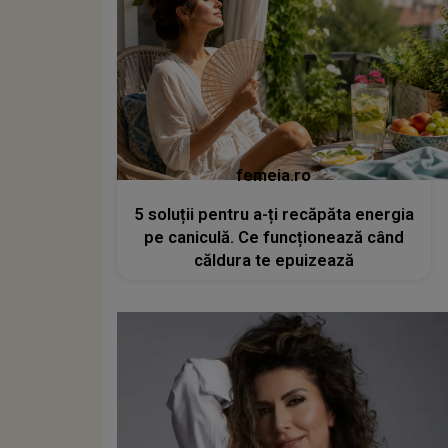
femeia.ro
5 soluții pentru a-ți recăpăta energia
pe caniculă. Ce funcționează când
căldura te epuizează