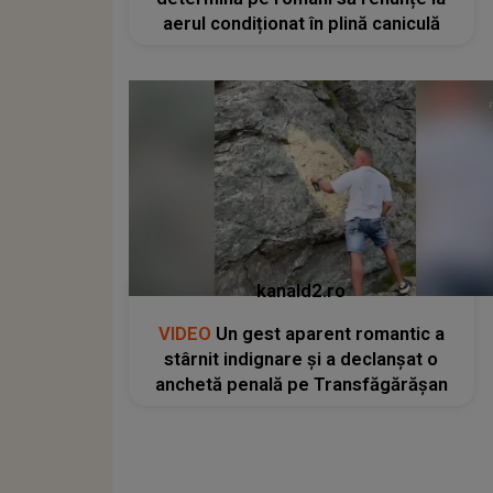
aerul condiționat în plină caniculă
kanald2.ro
VIDEO
Un gest aparent romantic a
stârnit indignare și a declanșat o
anchetă penală pe Transfăgărășan