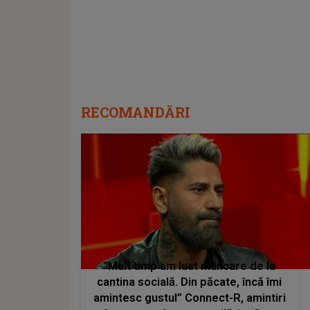
RECOMANDĂRI
”Mult timp am luat mâncare de la
cantina socială. Din păcate, încă îmi
amintesc gustul” Connect-R, amintiri