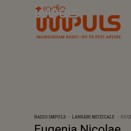
Radio Impuls
RADIO IMPULS
LANSĂRI MUZICALE
EUG
LAN
Eugenia Nicolae
"LA 