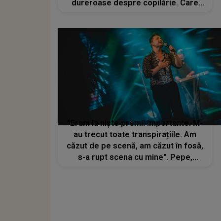
dureroase despre copilărie. Care
este cea mai mare dorință a sa
"Eram la niște premii importante. M-
au trecut toate transpirațiile. Am
căzut de pe scenă, am căzut în fosă,
s-a rupt scena cu mine". Pepe,
momente jenante în timpul
concertelor