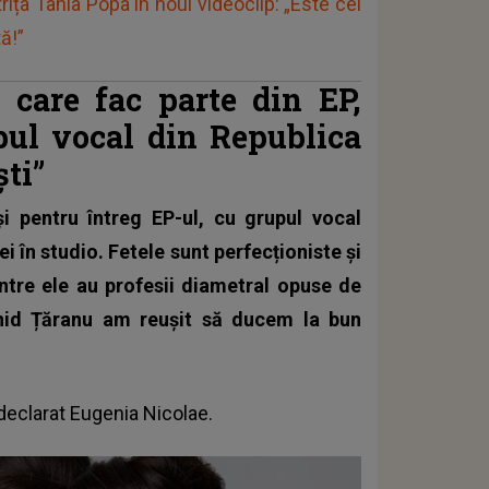
rița Tania Popa în noul videoclip: „Este cel
ă!”
r care fac parte din EP,
upul vocal din Republica
ti”
i pentru întreg EP-ul, cu grupul vocal
i în studio. Fetele sunt perfecționiste și
ntre ele au profesii diametral opuse de
id Țăranu am reușit să ducem la bun
 declarat Eugenia Nicolae.