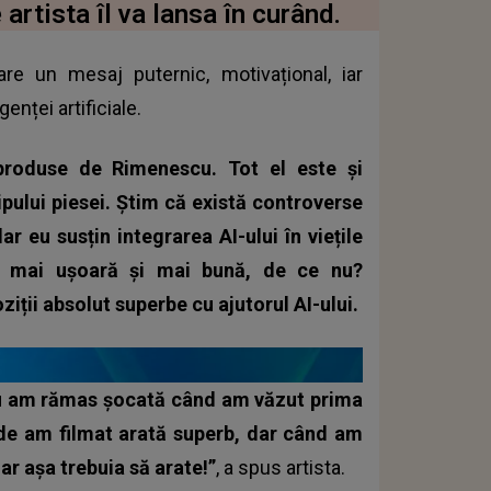
artista îl va lansa în curând.
re un mesaj puternic, motivațional, iar
genței artificiale.
 produse de Rimenescu. Tot el este și
ipului piesei. Știm că există controverse
dar eu susțin integrarea AI-ului în viețile
ța mai ușoară și mai bună, de ce nu?
ții absolut superbe cu ajutorul AI-ului.
 Eu am rămas șocată când am văzut prima
nde am filmat arată superb, dar când am
r așa trebuia să arate!”
, a spus artista.