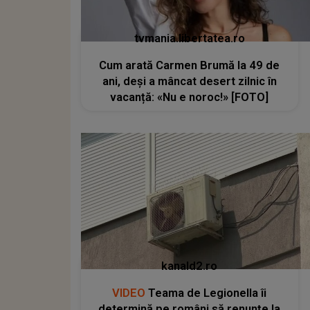
tvmania.libertatea.ro
Cum arată Carmen Brumă la 49 de
ani, deși a mâncat desert zilnic în
vacanță: «Nu e noroc!» [FOTO]
kanald2.ro
VIDEO
Teama de Legionella îi
determină pe români să renunțe la