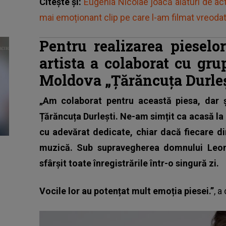
Citește și:
Eugenia Nicolae joacă alături de act
mai emoționant clip pe care l-am filmat vreodat
Pentru realizarea pieselo
artista a colaborat cu gr
Moldova „Țărăncuța Durleș
„Am colaborat pentru această piesa, dar ș
Țărăncuța Durlești. Ne-am simțit ca acasă la e
cu adevărat dedicate, chiar dacă fiecare di
muzică. Sub supravegherea domnului Leon
sfârșit toate înregistrările într-o singură zi.
Vocile lor au potențat mult emoția piesei.”
, a