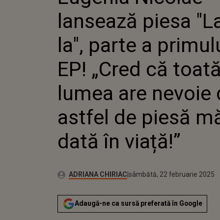
PRIM
lansează piesa "La
„CRE
LUM
DE O
la", parte a primul
PIES
DATĂ
EP! „Cred că toat
lumea are nevoie 
astfel de piesă m
dată în viață!”
Publicat:
Autor:
joi, 22 februarie 2024
Actualizat:
ADRIANA CHIRIAC
sâmbătă, 22 februarie 2025
Adaugă-ne ca sursă preferată în Google