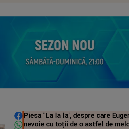
DISTRIBUIE ARTICOLUL
Piesa "La la la', despre care Eug
nevoie cu toții de o astfel de mel