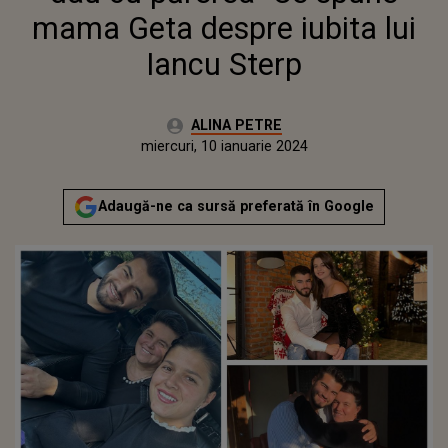
mama Geta despre iubita lui
Iancu Sterp
Autor:
ALINA PETRE
Publicat:
miercuri, 10 ianuarie 2024
Actualizat:
miercuri, 10 ianuarie 2024
Adaugă-ne ca sursă preferată în Google