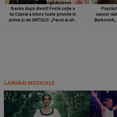
Cât de bine îi merge Andreei
MĂRTURIA
Ibacka după divorț! Fosta soție a
Pușcău!
lui Cabral a întors toate privirile în
cancer dato
prima zi de UNTOLD: „Parcă ai altă
Berkovich, 
strălucire, emani putere,
accident ru
încredere, siguranță...”
Dacă nu 
LANSĂRI MUZICALE