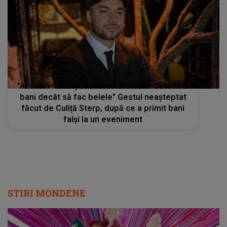
”Am nervii întinși la maxim. Mai bine cânt fără
bani decât să fac belele" Gestul neașteptat
făcut de Culiță Sterp, după ce a primit bani
falși la un eveniment
STIRI MONDENE