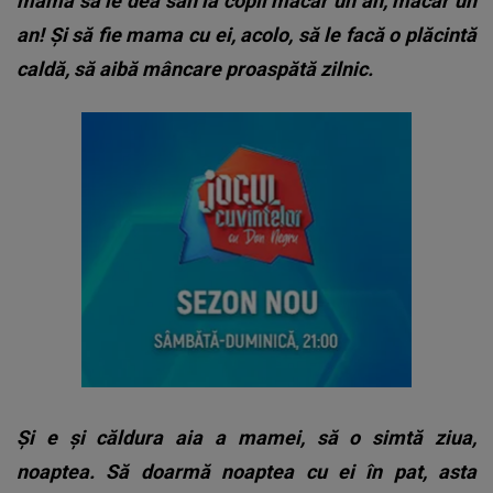
mama să le dea sân la copii măcar un an, măcar un
an! Și să fie mama cu ei, acolo, să le facă o plăcintă
caldă, să aibă mâncare proaspătă zilnic.
Și e și căldura aia a mamei, să o simtă ziua,
noaptea. Să doarmă noaptea cu ei în pat, asta