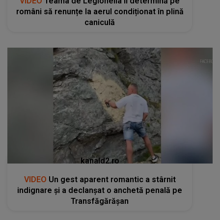
VIDEO
Teama de Legionella îi determină pe
români să renunțe la aerul condiționat în plină
caniculă
kanald2.ro
VIDEO
Un gest aparent romantic a stârnit
indignare și a declanșat o anchetă penală pe
Transfăgărășan