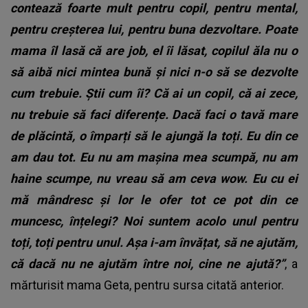
contează foarte mult pentru copil, pentru mental,
pentru creșterea lui, pentru buna dezvoltare. Poate
mama îl lasă că are job, el îi lăsat, copilul ăla nu o
să aibă nici mintea bună și nici n-o să se dezvolte
cum trebuie. Știi cum îi? Că ai un copil, că ai zece,
nu trebuie să faci diferențe. Dacă faci o tavă mare
de plăcintă, o împarți să le ajungă la toți. Eu din ce
am dau tot. Eu nu am mașina mea scumpă, nu am
haine scumpe, nu vreau să am ceva wow. Eu cu ei
mă mândresc și lor le ofer tot ce pot din ce
muncesc, înțelegi? Noi suntem acolo unul pentru
toți, toți pentru unul. Așa i-am învățat, să ne ajutăm,
că dacă nu ne ajutăm între noi, cine ne ajută?”
, a
mărturisit mama Geta, pentru sursa citată anterior.