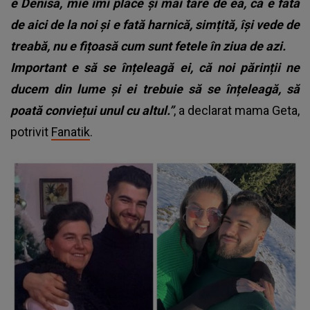
e Denisa, mie îmi place și mai tare de ea, că e fată
de aici de la noi și e fată harnică, simțită, își vede de
treabă, nu e fițoasă cum sunt fetele în ziua de azi.
Important e să se înțeleagă ei, că noi părinții ne
ducem din lume și ei trebuie să se înțeleagă, să
poată conviețui unul cu altul.”
, a declarat mama Geta,
potrivit
Fanatik
.