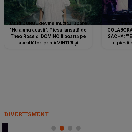
Când DORUL devine muzică, apare
Armin 
"Nu ajung acasă". Piesa lansată de
COLABORAR
Theo Rose și DOMINO îi poartă pe
SACHA: ""E
ascultători prin AMINTIRI și
o piesă 
REGĂSIRI, iar drumul emoțiilor
imediat pre
trece prin sufletul publicului:
cu mine șt
"Pentru toți cei care au plecat
păstrăm do
departe ca să le fie mai bine"
DIVERTISMENT