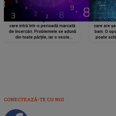
HOROSCOP 7 august 2026. Zodia
HOROSCOP 
care intră într-o perioadă marcată
care are șa
de încercări. Problemele se adună
bani. O opo
din toate părțile, iar o veste
poate schi
neașteptată îi dă planurile peste
la
cap
CONECTEAZĂ-TE CU NOI