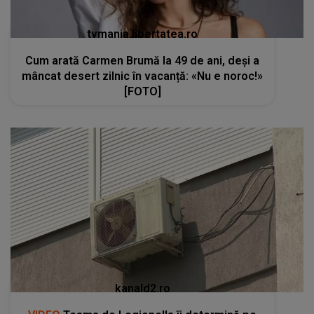
tvmania.libertatea.ro
Cum arată Carmen Brumă la 49 de ani, deși a
mâncat desert zilnic în vacanță: «Nu e noroc!»
[FOTO]
kanald2.ro