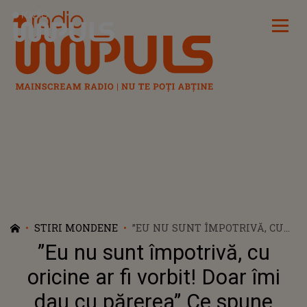
Radio Impuls
STIRI MONDENE
”EU NU SUNT ÎMPOTRIVĂ, CU
ORICINE AR FI VORBIT! DOAR
”Eu nu sunt împotrivă, cu
ÎMI DAU CU PĂREREA” CE
SPUNE MAMA GETA DESPRE
oricine ar fi vorbit! Doar îmi
IUBITA LUI IANCU STERP
dau cu părerea” Ce spune