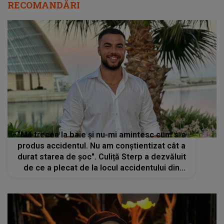
RECOMANDĂRI
"Mă trecea la baie și nu-mi amintesc cum s-a
produs accidentul. Nu am conștientizat cât a
durat starea de şoc". Culiță Sterp a dezvăluit
de ce a plecat de la locul accidentului din
Cluj. Cum a decurs întreaga întâmplare