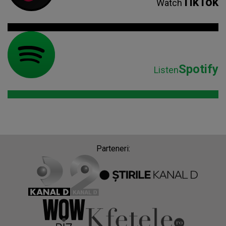
TikTok
Watch
Spotify
Listen
Parteneri: