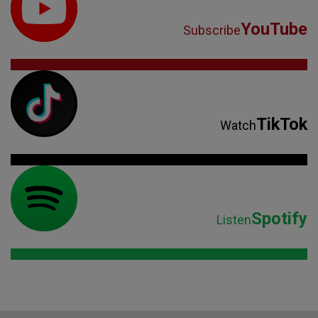
YouTube
Subscribe
TikTok
Watch
Spotify
Listen