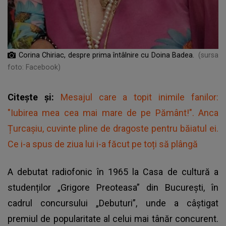
Corina Chiriac, despre prima întâlnire cu Doina Badea.
(sursa
foto: Facebook)
Citește și:
Mesajul care a topit inimile fanilor:
"Iubirea mea cea mai mare de pe Pământ!". Anca
Țurcașiu, cuvinte pline de dragoste pentru băiatul ei.
Ce i-a spus de ziua lui i-a făcut pe toți să plângă
A debutat radiofonic în 1965 la Casa de cultură a
studenților „Grigore Preoteasa” din București, în
cadrul concursului „Debuturi”, unde a câștigat
premiul de popularitate al celui mai tânăr concurent.