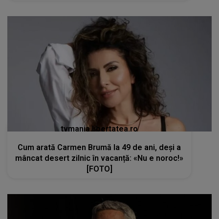
tvmania.libertatea.ro
Cum arată Carmen Brumă la 49 de ani, deși a
mâncat desert zilnic în vacanță: «Nu e noroc!»
[FOTO]