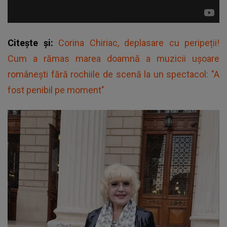
Citește și:
Corina Chiriac, deplasare cu peripeții!
Cum a rămas marea doamnă a muzicii ușoare
românești fără rochiile de scenă la un spectacol: "A
fost penibil pe moment"