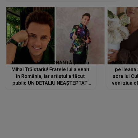
REVEDERE EMOȚIONANTĂ pentru
MESAJUL ca
Mihai Trăistariu! Fratele lui a venit
pe Ilean
în România, iar artistul a făcut
sora lui Cu
public UN DETALIU NEAȘTEPTAT:
veni ziua c
"Nu știu ce să-i zic. Voi ce spuneți
? Să se..."