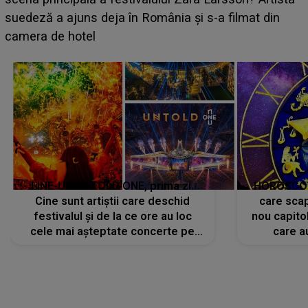
BĂIATUL VIZAT de Alexandra?! Aflându-se în fața
faptului împlinit, A RECUNOSCUT IMEDIAT: "Am
avut..."
LINE-UP UNTOLD ONE, prima zi.
HOROSCOP 
Cine sunt artiștii care deschid
care scap
festivalul și de la ce ore au loc
nou capitol
cele mai așteptate concerte pe
care a
scena principală?
perioadă 