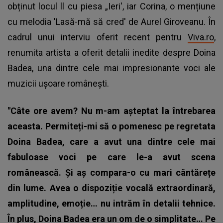
obținut locul ll cu piesa „Ieri', iar Corina, o mențiune
cu melodia 'Lasă-mă să cred' de Aurel Giroveanu. În
cadrul unui interviu oferit recent pentru
Viva.ro
,
renumita artista a oferit detalii inedite despre Doina
Badea, una dintre cele mai impresionante voci ale
muzicii ușoare românești.
"Câte ore avem? Nu m-am așteptat la întrebarea
aceasta. Permiteți-mi să o pomenesc pe regretata
Doina Badea, care a avut una dintre cele mai
fabuloase voci pe care le-a avut scena
românească. Și aș compara-o cu mari cântărețe
din lume. Avea o dispoziție vocală extraordinară,
amplitudine, emoție… nu intrăm în detalii tehnice.
În plus, Doina Badea era un om de o simplitate… Pe