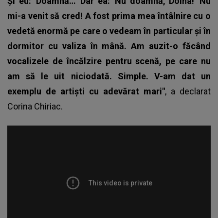
Și eu: 'Doamnă…' Dar ea: 'Nu doamnă, Doina!' Nu
mi-a venit să cred! A fost prima mea întâlnire cu o
vedetă enormă pe care o vedeam în particular și în
dormitor cu valiza în mână. Am auzit-o făcând
vocalizele de încălzire pentru scenă, pe care nu
am să le uit niciodată. Simple. V-am dat un
exemplu de artiști cu adevărat mari"
, a declarat
Corina Chiriac
.