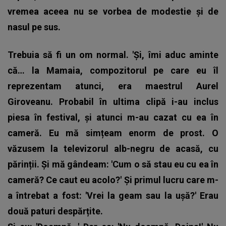
vremea aceea nu se vorbea de modestie și de
nasul pe sus.
Trebuia să fi un om normal. 'Și, îmi aduc aminte
că… la Mamaia, compozitorul pe care eu îl
reprezentam atunci, era maestrul Aurel
Giroveanu. Probabil în ultima clipă i-au inclus
piesa în festival, și atunci m-au cazat cu ea în
cameră. Eu mă simțeam enorm de prost. O
văzusem la televizorul alb-negru de acasă, cu
părinții. Și mă gândeam: 'Cum o să stau eu cu ea în
cameră? Ce caut eu acolo?' Și primul lucru care m-
a întrebat a fost: 'Vrei la geam sau la ușă?' Erau
două paturi despărțite.