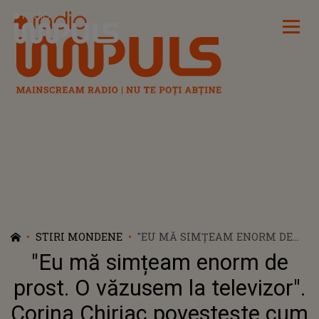
Radio Impuls
STIRI MONDENE
"EU MĂ SIMȚEAM ENORM DE
PROST. O VĂZUSEM LA
"Eu mă simțeam enorm de
TELEVIZOR". CORINA CHIRIAC
POVESTEȘTE CUM A ÎNTÂLNIT-O
prost. O văzusem la televizor".
PRIMA DATĂ PE DOINA BADEA,
Corina Chiriac povestește cum
SUPRANUMITĂ „EDITH PIAF A