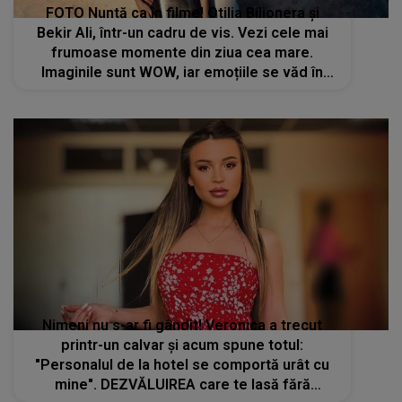
FOTO Nuntă ca în filme! Otilia Bilionera și
Bekir Ali, într-un cadru de vis. Vezi cele mai
frumoase momente din ziua cea mare.
Imaginile sunt WOW, iar emoțiile se văd în
fiecare fotografie
Nimeni nu s-ar fi gândit! Veronica a trecut
printr-un calvar și acum spune totul:
"Personalul de la hotel se comportă urât cu
mine". DEZVĂLUIREA care te lasă fără