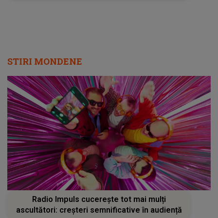
reacție. Concurenta din Casa Iubirii și-a ieșit
din fire: "Vreau să știți și voi adevărul"
STIRI MONDENE
Radio Impuls cucerește tot mai mulți
ascultători: creșteri semnificative în audiență