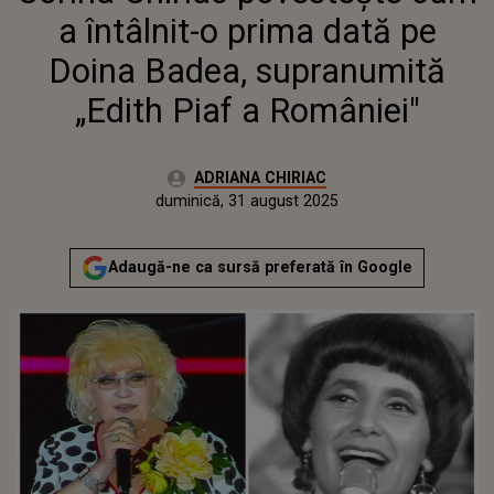
ROMÂNIEI"
a întâlnit-o prima dată pe
Doina Badea, supranumită
„Edith Piaf a României"
Autor:
ADRIANA CHIRIAC
Publicat:
duminică, 31 august 2025
Actualizat:
duminică, 31 august 2025
Adaugă-ne ca sursă preferată în Google