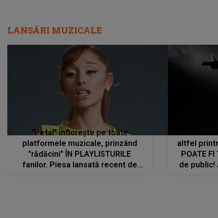
LANSĂRI MUZICALE
"Petal" înflorește pe toate
De această 
platformele muzicale, prinzând
altfel prin
"rădăcini" ÎN PLAYLISTURILE
POATE FI
fanilor. Piesa lansată recent de
de public!
Ariana Grande îi face pe
a lansat V
ascultători SĂ O ASCULTE PE
REPEAT