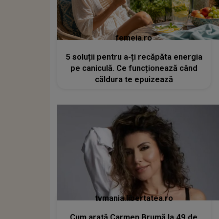
femeia.ro
5 soluții pentru a-ți recăpăta energia
pe caniculă. Ce funcționează când
căldura te epuizează
tvmania.libertatea.ro
Cum arată Carmen Brumă la 49 de