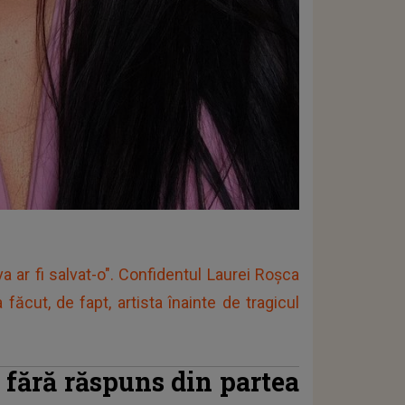
a ar fi salvat-o". Confidentul Laurei Roșca
făcut, de fapt, artista înainte de tragicul
 fără răspuns din partea