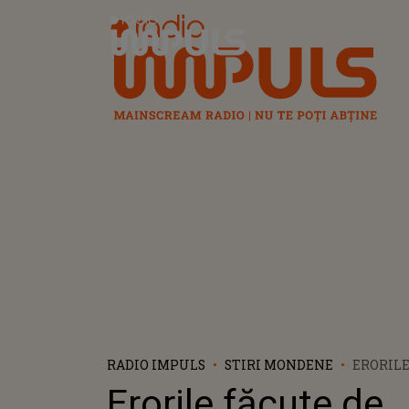
Radio Impuls
RADIO IMPULS
STIRI MONDENE
ERORILE
ANCHET
Erorile făcute de
CAZUL A