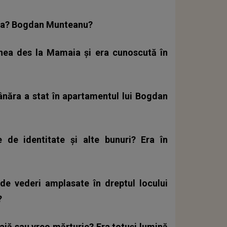
alla? Bogdan Munteanu?
enea des la Mamaia și era cunoscută în
tânăra a stat în apartamentul lui Bogdan
 de identitate și alte bunuri? Era în
 de vederi amplasate în dreptul locului
?
lajă sau vreo mărturie? Era totuși lumină