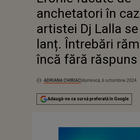
LALLA S
anchetatori în caz
ÎNTREB
ÎNCĂ F
artistei Dj Lalla se
lanț. Întrebări ră
încă fără răspuns
Publicat:
Autor:
vineri, 6 octombrie 2023
Actualizat:
ADRIANA CHIRIAC
duminică, 6 octombrie 2024
Adaugă-ne ca sursă preferată în Google