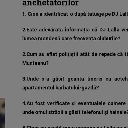
anchetatorilor
1. Cine a identificat-o după tatuaje pe DJ L
2.Este adevărată informația că DJ Lalla v
lumea mondenă care frecventa cluburile?
2.Cum au aflat polițiștii atât de repede că 
Munteanu?
3.Unde s-a găsit geanta tinerei cu actele
apartamentul bărbatului-gazdă?
4.Au fost verificate și eventualele camere
unde omul străzii a găsit telefonul și hainele
5.Chiar nu există nicio imagine cu Lalla pe p