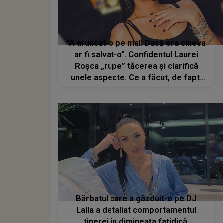
"A aruncat-o pe mal. Dacă era cineva
ar fi salvat-o". Confidentul Laurei
Roșca „rupe” tăcerea și clarifică
unele aspecte. Ce a făcut, de fapt,
artista înainte de tragicul incident
Bărbatul care a găzduit-o pe DJ
Lalla a detaliat comportamentul
tinerei în dimineața fatidică.