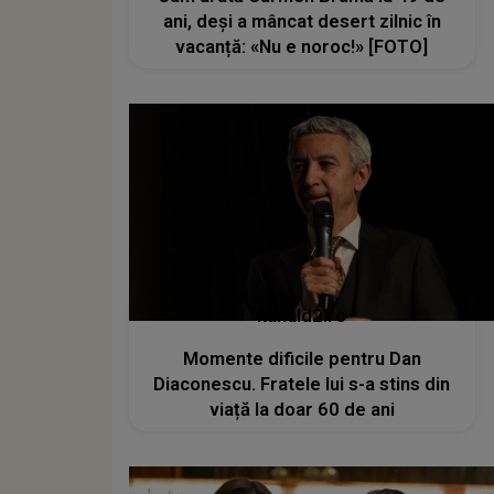
ani, deși a mâncat desert zilnic în
vacanță: «Nu e noroc!» [FOTO]
kanald2.ro
Momente dificile pentru Dan
Diaconescu. Fratele lui s-a stins din
viață la doar 60 de ani