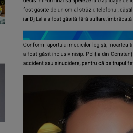
decis într-un final să apeleze la o aplicație de l
fost găsite de un om al străzii: telefonul, căștil
iar Dj Lalla a fost găsită fără suflare, îmbrăcată 
Conform raportului medicilor legiști, moartea ti
a fost găsit inclusiv nisip. Poliția din Const
accident sau sinucidere, pentru că pe trupul fe