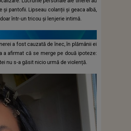
ocalizare. Lucrurile personale ale tinerei au
e și pantofii. Lipseau colanții și geaca albă,
doar într-un tricou și lenjerie intimă.
nerei a fost cauzată de înec, în plămânii ei
anța a afirmat că se merge pe două ipoteze:
tei nu s-a găsit nicio urmă de violență.