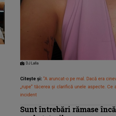
DJ Lalla
Citește și:
"A aruncat-o pe mal. Dacă era cinev
„rupe” tăcerea și clarifică unele aspecte. Ce a 
incident
Sunt întrebări rămase încă