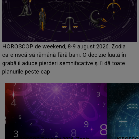
Emanuel a ținut ACEST DETALIU ASCUNS pâ
Zodia
acum! În fața Alexandrei, concurentul din Casa
ată în
face o MĂRTURISIRE NEAȘTEPTATĂ despr
 toate
sa: "I-am spus și ei în față, eu nu te iubesc p
că..."