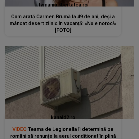
tvmania.libertatea.ro
Cum arată Carmen Brumă la 49 de ani, deși a
mâncat desert zilnic în vacanță: «Nu e noroc!»
[FOTO]
kanald2.ro
VIDEO
Teama de Legionella îi determină pe
români să renunțe la aerul condiționat în plină