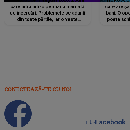
HOROSCOP 7 august 2026. Zodia
HOROSCOP 
care intră într-o perioadă marcată
care are șa
de încercări. Problemele se adună
bani. O opo
din toate părțile, iar o veste
poate schi
neașteptată îi dă planurile peste
la
cap
CONECTEAZĂ-TE CU NOI
Facebook
Like