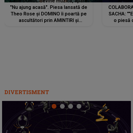
Când DORUL devine muzică, apare
Armin 
"Nu ajung acasă". Piesa lansată de
COLABORAR
Theo Rose și DOMINO îi poartă pe
SACHA: ""E
ascultători prin AMINTIRI și
o piesă 
REGĂSIRI, iar drumul emoțiilor
imediat pre
trece prin sufletul publicului:
cu mine șt
"Pentru toți cei care au plecat
păstrăm do
departe ca să le fie mai bine"
DIVERTISMENT