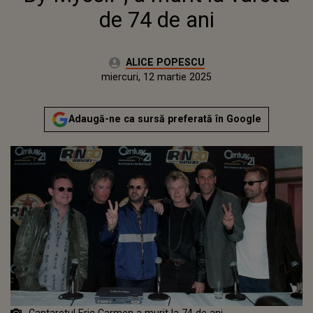
de 74 de ani
Autor:
ALICE POPESCU
Publicat:
marți, 12 martie 2024
Actualizat:
miercuri, 12 martie 2025
Adaugă-ne ca sursă preferată în Google
Cantaretul Eric Carmen a murit la 74 de ani