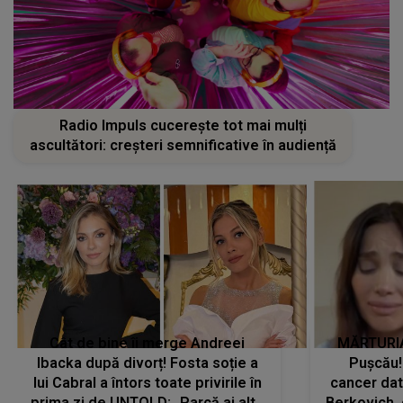
Radio Impuls cucerește tot mai mulți
ascultători: creșteri semnificative în audiență
Cât de bine îi merge Andreei
MĂRTURIA
Ibacka după divorț! Fosta soție a
Pușcău!
lui Cabral a întors toate privirile în
cancer dato
prima zi de UNTOLD: „Parcă ai altă
Berkovich, 