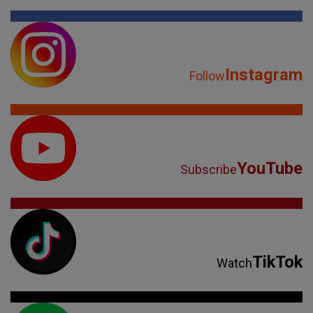
Instagram
Follow
YouTube
Subscribe
TikTok
Watch