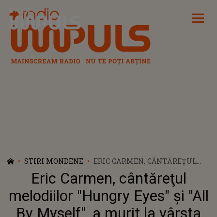
Radio Impuls
STIRI MONDENE
ERIC CARMEN, CÂNTĂREŢUL
MELODIILOR "HUNGRY EYES" ŞI
Eric Carmen, cântăreţul
"ALL BY MYSELF", A MURIT LA
VÂRSTA DE 74 DE ANI
melodiilor "Hungry Eyes" şi "All
By Myself", a murit la vârsta