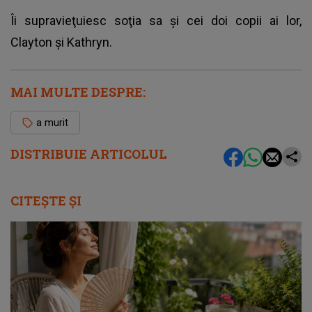
Îi supravieţuiesc soţia sa şi cei doi copii ai lor,
Clayton şi Kathryn.
MAI MULTE DESPRE:
a murit
DISTRIBUIE ARTICOLUL
CITEȘTE ȘI