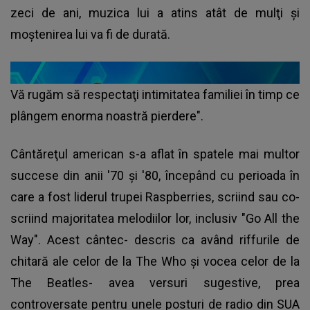
zeci de ani, muzica lui a atins atât de mulţi şi
moştenirea lui va fi de durată.
Vă rugăm să respectaţi intimitatea familiei în timp ce
plângem enorma noastră pierdere".
Cântăreţul american s-a aflat în spatele mai multor
succese din anii '70 şi '80, începând cu perioada în
care a fost liderul trupei Raspberries, scriind sau co-
scriind majoritatea melodiilor lor, inclusiv "Go All the
Way". Acest cântec- descris ca având riffurile de
chitară ale celor de la The Who şi vocea celor de la
The Beatles- avea versuri sugestive, prea
controversate pentru unele posturi de radio din SUA