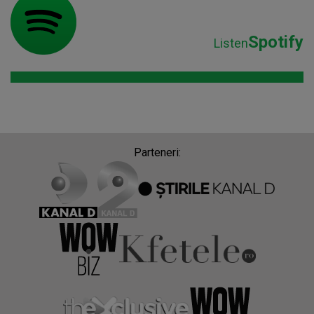
Spotify
Listen
Parteneri: