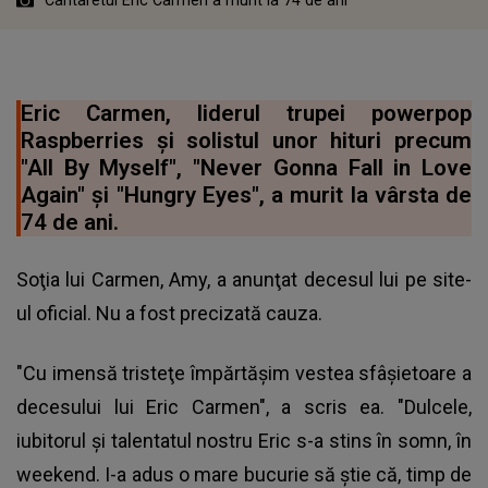
Eric Carmen, liderul trupei powerpop
Raspberries şi solistul unor hituri precum
"All By Myself", "Never Gonna Fall in Love
Again" şi "Hungry Eyes", a murit la vârsta de
74 de ani.
Soţia lui Carmen, Amy, a anunţat decesul lui pe site-
ul oficial. Nu a fost precizată cauza.
"Cu imensă tristeţe împărtăşim vestea sfâşietoare a
decesului lui Eric Carmen", a scris ea. "Dulcele,
iubitorul şi talentatul nostru Eric s-a stins în somn, în
weekend. I-a adus o mare bucurie să ştie că, timp de