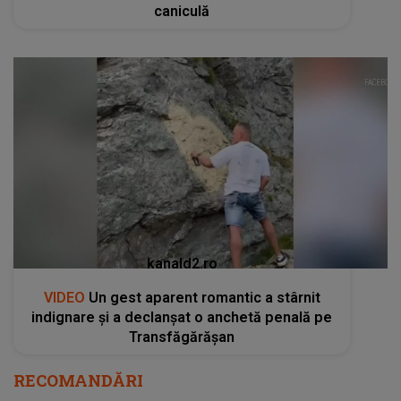
caniculă
kanald2.ro
VIDEO
Un gest aparent romantic a stârnit
indignare și a declanșat o anchetă penală pe
Transfăgărășan
RECOMANDĂRI