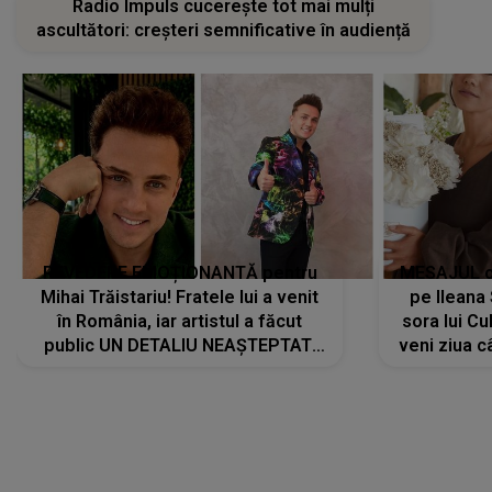
Radio Impuls cucerește tot mai mulți
ascultători: creșteri semnificative în audiență
REVEDERE EMOȚIONANTĂ pentru
MESAJUL ca
Mihai Trăistariu! Fratele lui a venit
pe Ilean
în România, iar artistul a făcut
sora lui Cu
public UN DETALIU NEAȘTEPTAT:
veni ziua c
"Nu știu ce să-i zic. Voi ce spuneți
? Să se..."