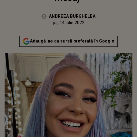
Autor:
ANDREEA BURGHELEA
Publicat:
marți, 13 octombrie 2020
Actualizat:
joi, 14 iulie 2022
Adaugă-ne ca sursă preferată în Google