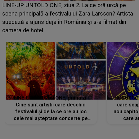
Ce a dezvăluit noua concurentă din "Casa Iubirii" l-a
luat prin surprindere pe Emanuel. CINE ESTE
BĂIATUL VIZAT de Alexandra?! Aflându-se în fața
faptului împlinit, A RECUNOSCUT IMEDIAT: "Am
avut..."
LINE-UP UNTOLD ONE, prima zi.
HOROSCOP 
Cine sunt artiștii care deschid
care scap
festivalul și de la ce ore au loc
nou capitol
cele mai așteptate concerte pe
care a
scena principală?
perioadă 