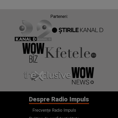
Parteneri:
Despre Radio Impuls
Frecvențe Radio Impuls