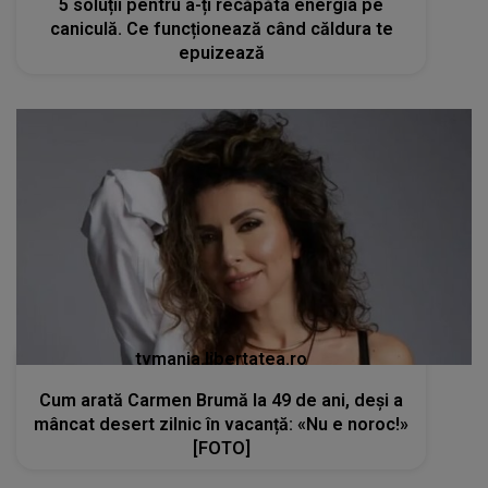
5 soluții pentru a-ți recăpăta energia pe
caniculă. Ce funcționează când căldura te
epuizează
tvmania.libertatea.ro
Cum arată Carmen Brumă la 49 de ani, deși a
mâncat desert zilnic în vacanță: «Nu e noroc!»
[FOTO]