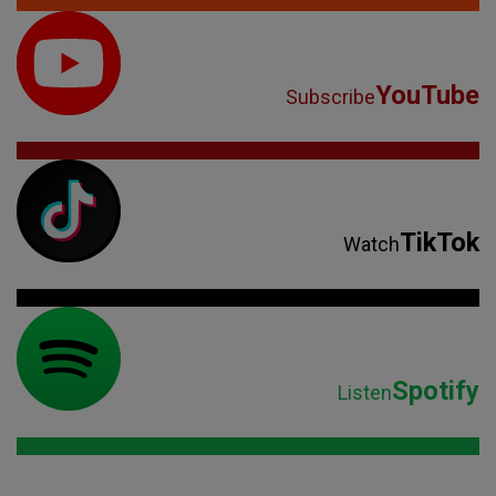
YouTube
Subscribe
TikTok
Watch
Spotify
Listen