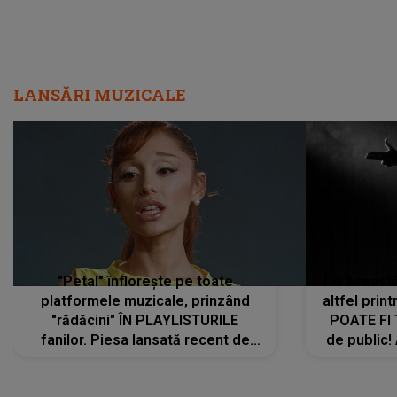
LANSĂRI MUZICALE
"Petal" înflorește pe toate
De această 
platformele muzicale, prinzând
altfel prin
"rădăcini" ÎN PLAYLISTURILE
POATE FI
fanilor. Piesa lansată recent de
de public!
Ariana Grande îi face pe
a lansat V
ascultători SĂ O ASCULTE PE