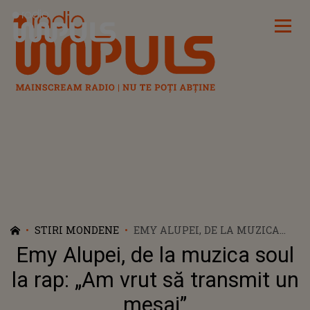
Radio Impuls
STIRI MONDENE
EMY ALUPEI, DE LA MUZICA
SOUL LA RAP: „AM VRUT SĂ
Emy Alupei, de la muzica soul
TRANSMIT UN MESAJ”
la rap: „Am vrut să transmit un
mesaj”