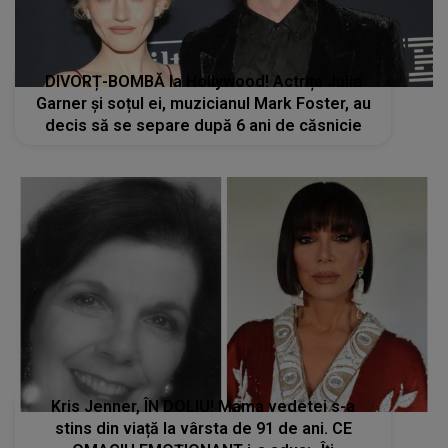
DIVORȚ-BOMBĂ la Hollywood! Actrița Julia
Garner și soțul ei, muzicianul Mark Foster, au
decis să se separe după 6 ani de căsnicie
Kris Jenner, ÎN DOLIU! Mama vedetei s-a
stins din viață la vârsta de 91 de ani. CE