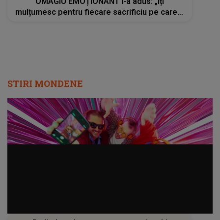
OMAGIU EMOȚIONANT i-a adus: „Îți
mulțumesc pentru fiecare sacrificiu pe care l-
ai făcut. Inimile noastre sunt sfâșiate”
STIRI MONDENE