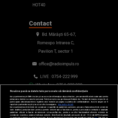
HOT40
Contact
Bd. Mărăști 65-67,
Romexpo Intrarea C,
Pavilion T, sector 1
office@radioimpuls.ro
LIVE : 0754-222.999
WhatsApp: 0754-222.999
Nouă ne pasă ca datele tale personale să rămână confidențiale
Noi și partenerii noștri
589
stocăm și/sau accesăm informații pe dispozitivul dvs., precum identificatorii cookie unici pentru
prelucrarea datelor cu caracter personal. Puteți accepta sau gestiona preferințele dvs. făcând clic mai jos, respectiv vă
puteți opune utilizării unui interes legitim în orice moment pe pagina cu politica de confidențialitate. Aceste alegeri vor fi
raportate partenerilor noștri și nu vă vor afecta navigarea.
Mai multe detalii
Noi si partenerii nostri (retelele de socializare si agentiile de publicitate partenere, precum si furnizorii nostri de servicii de
date analitice) prelucram date pentru a permite website-ului sa functioneze, pentru a personaliza continutul si anunturile
publicitare afisate in functie de interesele si/sau profilul dvs., pentru a va oferi functionalitati aferente retelelor de
socializare si pentru a analiza traficul pe website. Beneficiati de drepturile prevazute de art. 15-22 din GDPR in legatura
cu prelucrarea datelor cu caracter personal. Aceste drepturi pot fi exercitate prin modalitatea indicata
aici
. Prin click pe