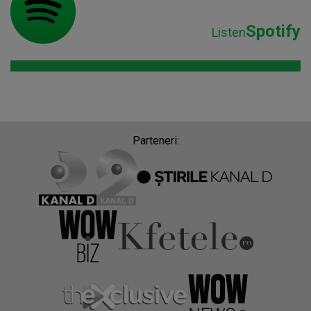
Spotify
Listen
Parteneri: