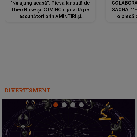
"Nu ajung acasă". Piesa lansată de
COLABORAR
Theo Rose și DOMINO îi poartă pe
SACHA: ""E
ascultători prin AMINTIRI și
o piesă 
REGĂSIRI, iar drumul emoțiilor
imediat pre
trece prin sufletul publicului:
cu mine șt
"Pentru toți cei care au plecat
păstrăm do
departe ca să le fie mai bine"
DIVERTISMENT