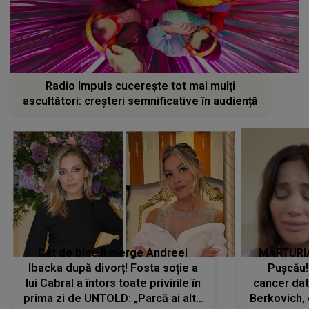
Radio Impuls cucerește tot mai mulți
ascultători: creșteri semnificative în audiență
Cât de bine îi merge Andreei
MĂRTURIA
Ibacka după divorț! Fosta soție a
Pușcău!
lui Cabral a întors toate privirile în
cancer dato
prima zi de UNTOLD: „Parcă ai altă
Berkovich, 