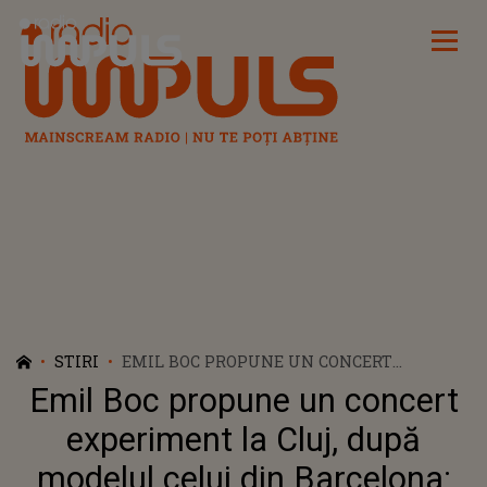
Radio Impuls
STIRI
EMIL BOC PROPUNE UN CONCERT
EXPERIMENT LA CLUJ, DUPĂ MODELUL
Emil Boc propune un concert
CELUI DIN BARCELONA: „SĂ VEDEM DACĂ
SE POT RELUA FESTIVALURILE”
experiment la Cluj, după
modelul celui din Barcelona: