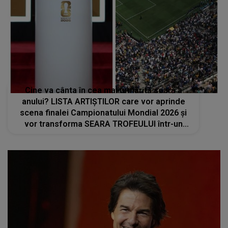
Cine va cânta în cea mai urmărită seară a
anului? LISTA ARTIȘTILOR care vor aprinde
scena finalei Campionatului Mondial 2026 și
vor transforma SEARA TROFEULUI într-un
show de neuitat: "Ceremonia de închidere va
încheia..."