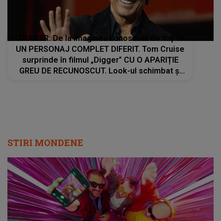
TRAILER: De la imaginea cunoscută de toţi la
UN PERSONAJ COMPLET DIFERIT. Tom Cruise
surprinde în filmul „Digger” CU O APARIȚIE
GREU DE RECUNOSCUT. Look-ul schimbat şi
detaliile personajului au făcut ca mulţi fani să
privească de două ori imaginile
STIRI MONDENE