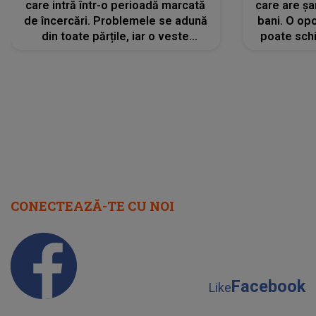
care intră într-o perioadă marcată
care are șa
de încercări. Problemele se adună
bani. O opo
din toate părțile, iar o veste
poate schi
neașteptată îi dă planurile peste
la
cap
CONECTEAZĂ-TE CU NOI
Facebook
Like