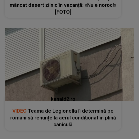
mâncat desert zilnic în vacanță: «Nu e noroc!»
[FOTO]
kanald2.ro
VIDEO
Teama de Legionella îi determină pe
români să renunțe la aerul condiționat în plină
caniculă