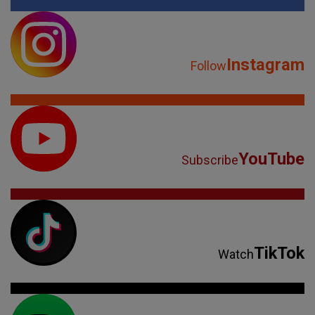
Instagram
Follow
YouTube
Subscribe
TikTok
Watch