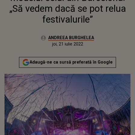
„Să vedem dacă se pot relua
festivalurile”
Autor:
ANDREEA BURGHELEA
Publicat:
luni, 29 martie 2021
Actualizat:
joi, 21 iulie 2022
Adaugă-ne ca sursă preferată în Google