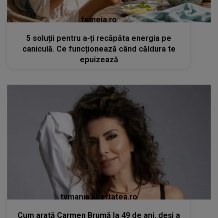
femeia.ro
5 soluții pentru a-ți recăpăta energia pe
caniculă. Ce funcționează când căldura te
epuizează
tvmania.libertatea.ro
Cum arată Carmen Brumă la 49 de ani, deși a