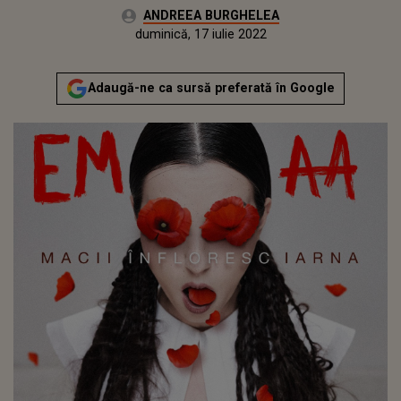
Autor:
ANDREEA BURGHELEA
Publicat:
joi, 3 decembrie 2020
Actualizat:
duminică, 17 iulie 2022
Adaugă-ne ca sursă preferată în Google