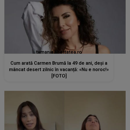
tvmania.libertatea.ro
Cum arată Carmen Brumă la 49 de ani, deși a
mâncat desert zilnic în vacanță: «Nu e noroc!»
[FOTO]