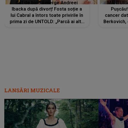
Cât de bine îi merge Andreei
MĂRTURIA
Ibacka după divorț! Fosta soție a
Pușcău!
lui Cabral a întors toate privirile în
cancer dato
prima zi de UNTOLD: „Parcă ai altă
Berkovich, 
strălucire, emani putere,
accident ru
încredere, siguranță...”
Dacă nu 
LANSĂRI MUZICALE