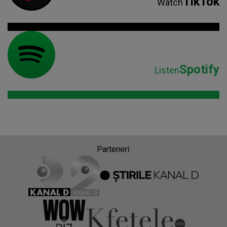
TikTok
Watch
Spotify
Listen
Parteneri: