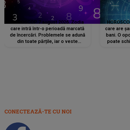
HOROSCOP 7 august 2026. Zodia
HOROSCOP 
care intră într-o perioadă marcată
care are șa
de încercări. Problemele se adună
bani. O opo
din toate părțile, iar o veste
poate schi
neașteptată îi dă planurile peste
la
cap
CONECTEAZĂ-TE CU NOI