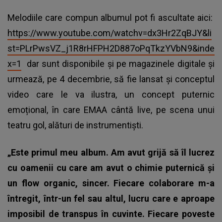
Melodiile care compun albumul pot fi ascultate aici:
https://www.youtube.com/watchv=dx3Hr2ZqBJY&li
st=PLrPwsVZ_j1R8rHFPH2D887oPqTkzYVbN9&inde
x=1
dar sunt disponibile și pe magazinele digitale și
urmează, pe 4 decembrie, să fie lansat și conceptul
video care le va ilustra, un concept puternic
emoțional, în care EMAA cântă live, pe scena unui
teatru gol, alături de instrumentiști.
„Este primul meu album. Am avut grijă să îl lucrez
cu oamenii cu care am avut o chimie puternică și
un flow organic, sincer. Fiecare colaborare m-a
întregit, într-un fel sau altul, lucru care e aproape
imposibil de transpus în cuvinte. Fiecare poveste