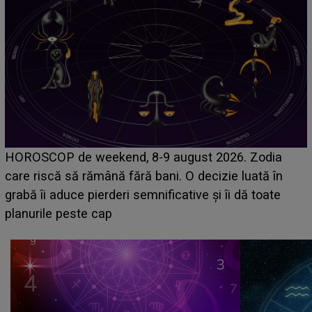
Emanuel a ținut ACEST DETALIU ASCUNS până
acum! În fața Alexandrei, concurentul din Casa Iubirii
face o MĂRTURISIRE NEAȘTEPTATĂ despre mama
sa: "I-am spus și ei în față, eu nu te iubesc pentru
că..."