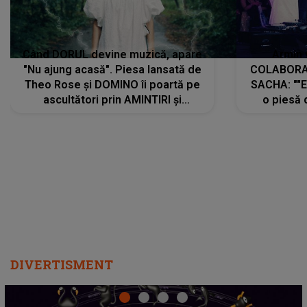
Când DORUL devine muzică, apare
Armin 
"Nu ajung acasă". Piesa lansată de
COLABORAR
Theo Rose și DOMINO îi poartă pe
SACHA: ""E
ascultători prin AMINTIRI și
o piesă 
REGĂSIRI, iar drumul emoțiilor
imediat pre
trece prin sufletul publicului:
cu mine șt
"Pentru toți cei care au plecat
păstrăm do
departe ca să le fie mai bine"
DIVERTISMENT