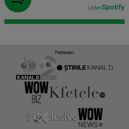
Spotify
Listen
Parteneri: