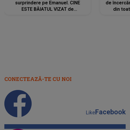
surprindere pe Emanuel. CINE
de încercă
ESTE BĂIATUL VIZAT de
din toat
Alexandra?! Aflându-se în fața
neașteptat
faptului împlinit, A RECUNOSCUT
IMEDIAT: "Am avut..."
CONECTEAZĂ-TE CU NOI
Facebook
Like