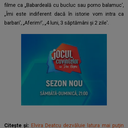
filme ca „Babardeală cu bucluc sau porno balamuc',
„Îmi este indiferent dacă în istorie vom intra ca
barbari', „Aferim!', „4 luni, 3 săptămâni și 2 zile'.
Citește și:
Elvira Deatcu dezvăluie latura mai puţin