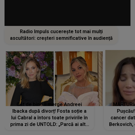
Radio Impuls cucerește tot mai mulți
ascultători: creșteri semnificative în audiență
Cât de bine îi merge Andreei
MĂRTURIA
Ibacka după divorț! Fosta soție a
Pușcău!
lui Cabral a întors toate privirile în
cancer dato
prima zi de UNTOLD: „Parcă ai altă
Berkovich, 
strălucire, emani putere,
accident ru