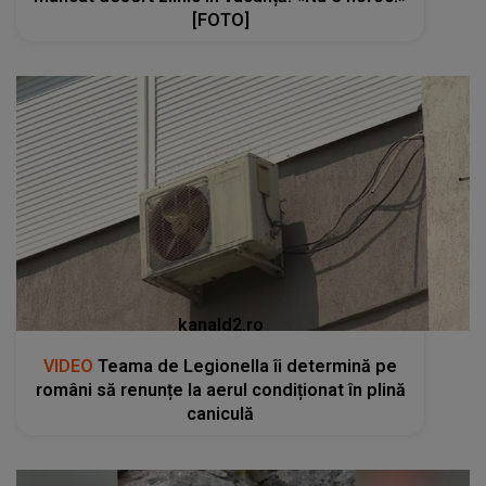
[FOTO]
kanald2.ro
VIDEO
Teama de Legionella îi determină pe
români să renunțe la aerul condiționat în plină
caniculă