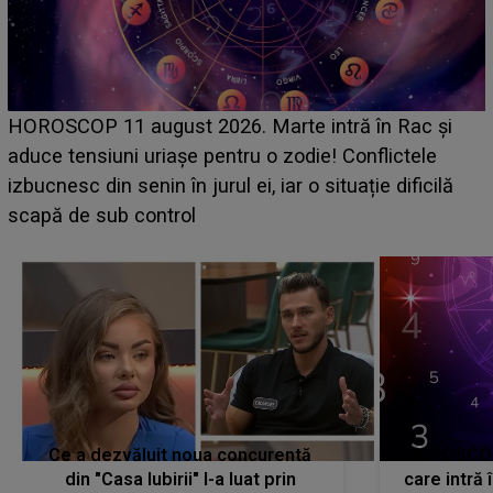
HOROSCOP de weekend, 8-9 august 2026. Zodia
care riscă să rămână fără bani. O decizie luată în
grabă îi aduce pierderi semnificative și îi dă toate
planurile peste cap
c
Ce a dezvăluit noua concurentă
HOROSCOP 
din "Casa Iubirii" l-a luat prin
care intră