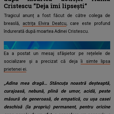
Cristescu ”Deja îmi lipsești”
Tragicul anunț a fost făcut de către colega de
breaslă,
actrița Elvira Deatcu
, care este profund
îndurerată după moartea Adinei Cristescu.
Ea a postat un mesaj sfâșietor pe rețelele de
socializare și a precizat că deja
îi simte lipsa
prietenei ei
.
„Adina mea dragă… Stăncuța noastră deșteaptă,
curajoasă, nebună, plină de umor, acidă, peste
măsură de generoasă, de empatică, cu ușa casei
deschisă (la propriu) permanent, pentru oricine