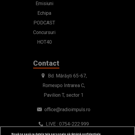
Emisiuni
Echipa
PODCAST
Concursuri
HOT40
Contact
Bd. Mărăști 65-67,
Romexpo Intrarea C,
Pavilion T, sector 1
office@radioimpuls.ro
LIVE : 0754-222.999
WhatsApp: 0754-222.999
Nouă ne pasă ca datele tale personale să rămână confidențiale