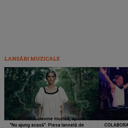
încredere, siguranță...”
Dacă nu 
LANSĂRI MUZICALE
Când DORUL devine muzică, apare
Armin 
"Nu ajung acasă". Piesa lansată de
COLABORAR