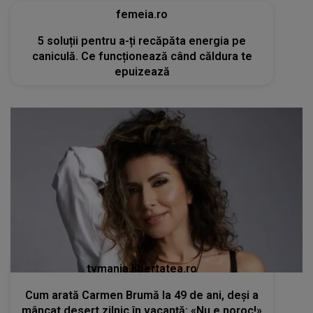
femeia.ro
5 soluții pentru a-ți recăpăta energia pe
caniculă. Ce funcționează când căldura te
epuizează
tvmania.libertatea.ro
Cum arată Carmen Brumă la 49 de ani, deși a
mâncat desert zilnic în vacanță: «Nu e noroc!»