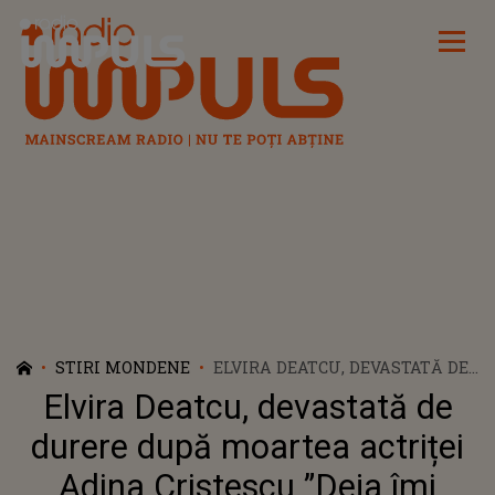
Radio Impuls
STIRI MONDENE
ELVIRA DEATCU, DEVASTATĂ DE
DURERE DUPĂ MOARTEA
Elvira Deatcu, devastată de
ACTRIȚEI ADINA CRISTESCU
”DEJA ÎMI LIPSEȘTI”
durere după moartea actriței
Adina Cristescu ”Deja îmi