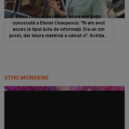
Elvira Deatcu dezvăluie latura mai puţin
cunoscută a Elenei Ceaușescu: "N-am avut
acces la tipul ăsta de informații. Era un om
prost, dar latura maternă a salvat-o”. Actrița îi
dă viaţă soţiei dictatorului în serialul
"Spy/Master"
STIRI MONDENE