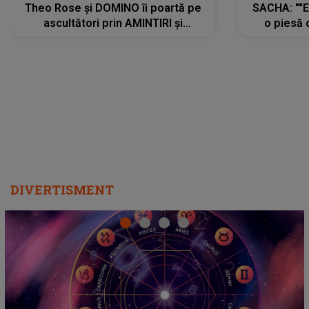
Theo Rose și DOMINO îi poartă pe
SACHA: ""E
ascultători prin AMINTIRI și
o piesă 
REGĂSIRI, iar drumul emoțiilor
imediat pre
trece prin sufletul publicului:
cu mine șt
"Pentru toți cei care au plecat
păstrăm do
departe ca să le fie mai bine"
DIVERTISMENT