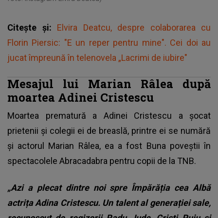
Citește și:
Elvira Deatcu, despre colaborarea cu
Florin Piersic: "E un reper pentru mine". Cei doi au
jucat împreună în telenovela „Lacrimi de iubire"
Mesajul lui Marian Râlea după
moartea Adinei Cristescu
Moartea prematură a Adinei Cristescu a șocat
prietenii și colegii ei de breaslă, printre ei se numără
și actorul Marian Râlea, ea a fost Buna poveștii în
spectacolele Abracadabra pentru copii de la TNB.
„Azi a plecat dintre noi spre Împărăția cea Albă
actrița Adina Cristescu. Un talent al generației sale,
recunoscut de regizorii Radu Jude, Cristi Puiu și