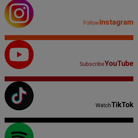
Instagram
Follow
YouTube
Subscribe
TikTok
Watch