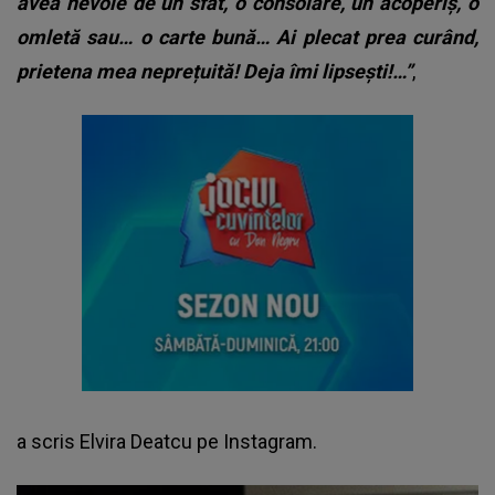
avea nevoie de un sfat, o consolare, un acoperiș, o
omletă sau… o carte bună… Ai plecat prea curând,
prietena mea neprețuită! Deja îmi lipsești!…”
,
a scris Elvira Deatcu pe Instagram.