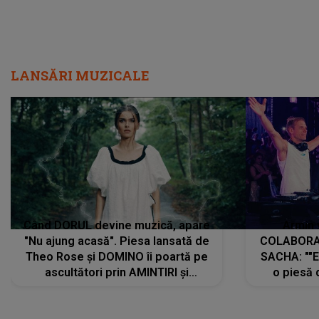
Când DORUL devine muzică, apare
Armin 
"Nu ajung acasă". Piesa lansată de
COLABORAR
Theo Rose și DOMINO îi poartă pe
SACHA: ""E
ascultători prin AMINTIRI și
o piesă 
REGĂSIRI, iar drumul emoțiilor
imediat pre
trece prin sufletul publicului:
cu mine șt
"Pentru toți cei care au plecat
păstrăm do
departe ca să le fie mai bine"
DIVERTISMENT