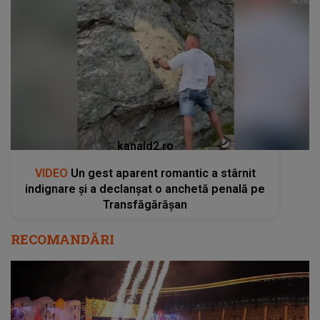
kanald2.ro
VIDEO
Un gest aparent romantic a stârnit
indignare și a declanșat o anchetă penală pe
Transfăgărășan
RECOMANDĂRI
Câte scene vor fi la UNTOLD București 2025