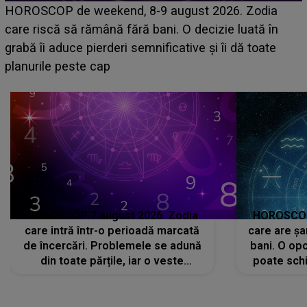
HOROSCOP 7 august 2026. Zodia
HOROSCOP 
care intră într-o perioadă marcată
care are șa
de încercări. Problemele se adună
bani. O opo
din toate părțile, iar o veste
poate schi
neașteptată îi dă planurile peste
la
cap
CONECTEAZĂ-TE CU NOI