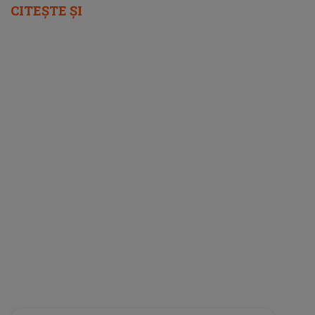
CITEȘTE ȘI
femeia.ro
5 soluții pentru a-ți recăpăta energia pe
caniculă. Ce funcționează când căldura te
epuizează