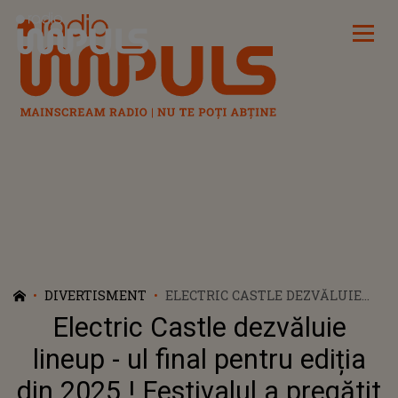
Radio Impuls
DIVERTISMENT
ELECTRIC CASTLE DEZVĂLUIE
LINEUP - UL FINAL PENTRU
Electric Castle dezvăluie
EDIȚIA DIN 2025 ! FESTIVALUL A
PREGĂTIT 120 DE ORE DE MUZICĂ
lineup - ul final pentru ediția
LIVE CU SHOW - URI
din 2025 ! Festivalul a pregătit
PREZENTATE DE SUPERSTARURI