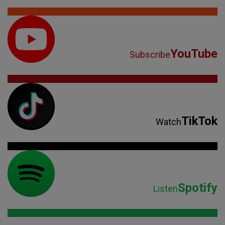
TikTok
Watch
Spotify
Listen
Parteneri: