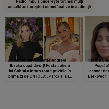
Cât de bine îi merge Andreei
MĂRTURIA
Ibacka după divorț! Fosta soție a
Pușcău!
lui Cabral a întors toate privirile în
cancer dato
prima zi de UNTOLD: „Parcă ai altă
Berkovich, 
strălucire, emani putere,
accident ru
încredere, siguranță...”
Dacă nu 
LANSĂRI MUZICALE