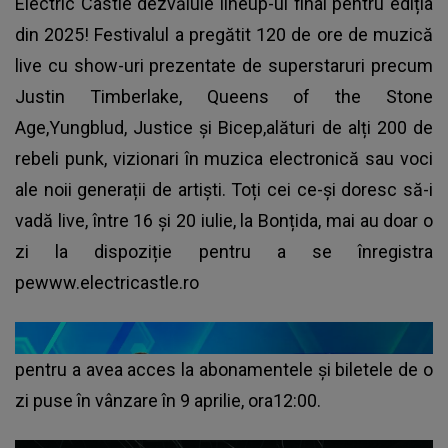
Electric Castle dezvăluie lineup-ul final pentru ediția
din 2025! Festivalul a pregătit 120 de ore de muzică
live cu show-uri prezentate de superstaruri precum
Justin Timberlake, Queens of the Stone
Age,Yungblud, Justice și Bicep,alături de alți 200 de
rebeli punk, vizionari în muzica electronică sau voci
ale noii generații de artiști. Toți cei ce-și doresc să-i
vadă live, între 16 și 20 iulie, la Bonțida, mai au doar o
zi la dispoziție pentru a se înregistra
pewww.electricastle.ro
pentru a avea acces la abonamentele și biletele de o
zi puse în vânzare în 9 aprilie, ora12:00.