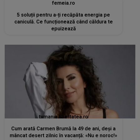
tvmania.libertatea.ro
Cum arată Carmen Brumă la 49 de ani, deși a
mâncat desert zilnic în vacanță: «Nu e noroc!»
[FOTO]