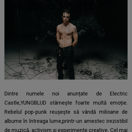
Dintre numele noi anunțate de Electric
Castle,YUNGBLUD stârnește foarte multă emoție.
Rebelul pop-punk reușește să vândă milioane de
albume în întreaga lume,printr-un amestec irezistibil
de muzică, activism și experimente creative. Cel mai