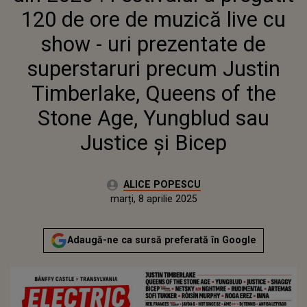
PRECUM JUSTIN TIMBERLAKE,
120 de ore de muzică live cu
QUEENS OF THE STONE AGE,
YUNGBLUD SAU JUSTICE ȘI
show - uri prezentate de
BICEP
superstaruri precum Justin
Timberlake, Queens of the
Stone Age, Yungblud sau
Justice și Bicep
Autor:
ALICE POPESCU
Publicat:
marți, 8 aprilie 2025
Actualizat:
marți, 8 aprilie 2025
Adaugă-ne ca sursă preferată în Google