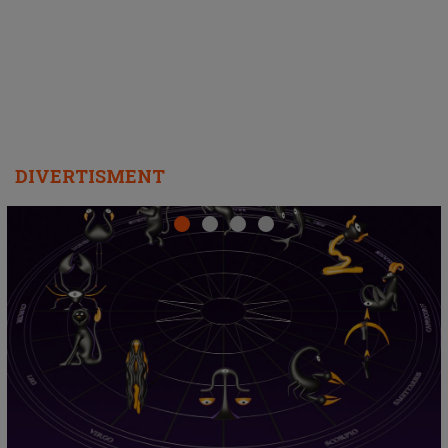
Emanuel a ținut ACEST DETALIU ASCUNS până
acum! În fața Alexandrei, concurentul din Casa Iubirii
face o MĂRTURISIRE NEAȘTEPTATĂ despre mama
sa: "I-am spus și ei în față, eu nu te iubesc pentru
că..."