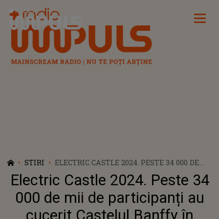
Radio Impuls
STIRI
ELECTRIC CASTLE 2024. PESTE 34 000 DE
MII DE PARTICIPANȚI AU CUCERIT
Electric Castle 2024. Peste 34
CASTELUL BANFFY ÎN PRIMA ZI A
FESTIVALULUI
000 de mii de participanți au
cucerit Castelul Banffy în