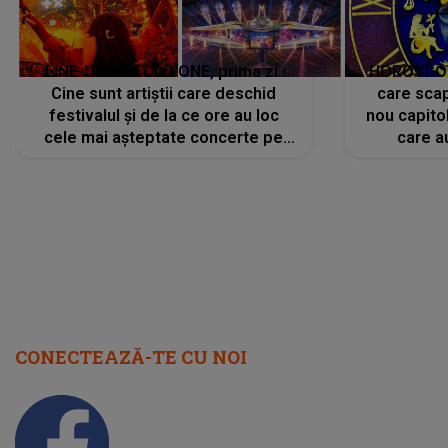
LINE-UP UNTOLD ONE, prima zi.
HOROSCOP 
Cine sunt artiștii care deschid
care scap
festivalul și de la ce ore au loc
nou capitol
cele mai așteptate concerte pe
care a
scena principală?
perioadă 
CONECTEAZĂ-TE CU NOI