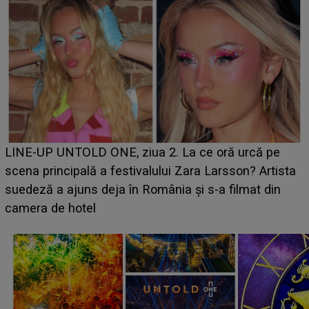
Ce a dezvăluit noua concurentă din "Casa Iubirii" l-a
luat prin surprindere pe Emanuel. CINE ESTE
BĂIATUL VIZAT de Alexandra?! Aflându-se în fața
faptului împlinit, A RECUNOSCUT IMEDIAT: "Am
avut..."