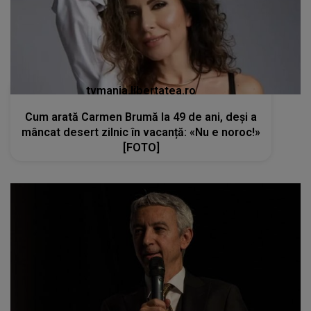
tvmania.libertatea.ro
Cum arată Carmen Brumă la 49 de ani, deși a
mâncat desert zilnic în vacanță: «Nu e noroc!»
[FOTO]