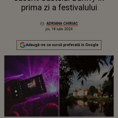
prima zi a festivalului
Autor:
ADRIANA CHIRIAC
Publicat:
joi, 18 iulie 2024
Actualizat:
joi, 18 iulie 2024
Adaugă-ne ca sursă preferată în Google