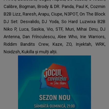
Calibre, Bogman, Brody & DR. Panda, Paul K, Cozmin
B2B Lizz, Raresh, Arapu, Ciupe, N3POT, On The Block
DJ Set: Desvalido, DJ Yoda, So Hard Luzwixa B2B
Niko P, Luca, Saskia, Vio, STF, Muri, Mihai Dinu, DJ
Antenna, Dan Frînculescu, Alee Who, Irie Warriors,
Riddim Bandits Crew, Kaze, ZO, Injektah, WRK,
Noidzsh, Kukilla și mulți alții.