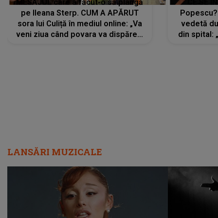
MESAJUL care a făcut-o să plângă
CE SE Î
pe Ileana Sterp. CUM A APĂRUT
Popescu?
sora lui Culiță în mediul online: „Va
vedetă du
veni ziua când povara va dispărea,
din spital:
iar lacrimile...”
LANSĂRI MUZICALE