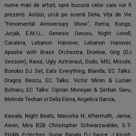
nume mari de artiști, spre bucuria celor care vor fi
prezenți. Astăzi, urcă pe scenă Delia, Vița de Vie
"Fenomental Anniversary Show", Rema, Kungs,
Jurjak, E.M.I.L., Genesis Owusu, Night Lovell,
Cavalera, Lebanon Hanover, Lebanon Hanover,
Apashe with Brass Orchestra, Droeloe, Grig (DJ
Session), Raoul, Ugly Astronaut, Dodo, MIU, Missile,
Bonobo DJ Set, Eats Everything, Blanilla, EC Talks:
Dragoș Iliescu, EC Talks: Victor Miron & Lucian
Butnaru, EC Talks: Ciprian Mureșan & Șerban Savu,
Melinda Teohari si Delia Elena, Angelica Garcia,
Kawala, Night Beats, Marusha N, Aftermath, Jamie,
Awen, Mira B2B Christopher Schwarzwalder, S-T-
PHAN, Eclectors, Sugar, Rapala, DJ Sauce, J Krush,