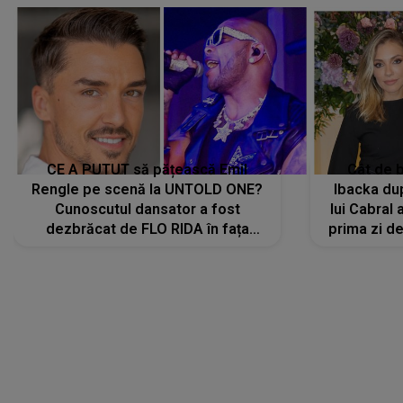
CE A PUTUT să pățească Emil
Cât de b
Rengle pe scenă la UNTOLD ONE?
Ibacka dup
Cunoscutul dansator a fost
lui Cabral a
dezbrăcat de FLO RIDA în fața
prima zi d
tuturor: „Mi-a dat hainele lui. Ce s-a
strălu
întâmplat mai exact...”
încre