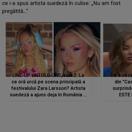
izbucnesc din senin în jurul ei, iar o situație dificilă
scapă de sub control
LINE-UP UNTOLD ONE, ziua 2. La
Ce a dezv
ce oră urcă pe scena principală a
din "Cas
festivalului Zara Larsson? Artista
surprind
suedeză a ajuns deja în România și
ESTE 
s-a filmat din camera de hotel
Alexandr
faptului 
IMED