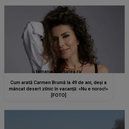
tvmania.libertatea.ro
Cum arată Carmen Brumă la 49 de ani, deși a
mâncat desert zilnic în vacanță: «Nu e noroc!»
[FOTO]