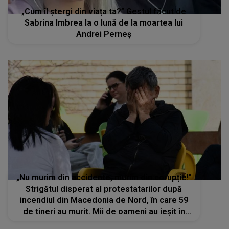
„Cum îl ștergi din viața ta?” Gestul făcut de
Sabrina Imbrea la o lună de la moartea lui
Andrei Perneș
„Nu murim din accidente, murim din corupție!”
Strigătul disperat al protestatarilor după
incendiul din Macedonia de Nord, în care 59
de tineri au murit. Mii de oameni au ieșit în
stradă