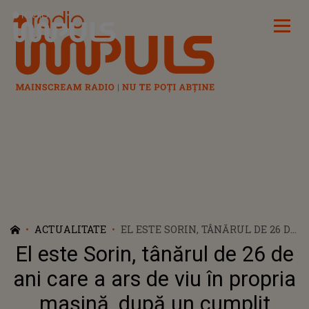
Radio Impuls
ACTUALITATE
EL ESTE SORIN, TÂNĂRUL DE 26 DE
ANI CARE A ARS DE VIU ÎN
El este Sorin, tânărul de 26 de
PROPRIA MAȘINĂ, DUPĂ UN
CUMPLIT ACCIDENT. CE AU
ani care a ars de viu în propria
DESCOPERIT OAMENII LEGII LA
mașină, după un cumplit
FAȚA LOCULUI