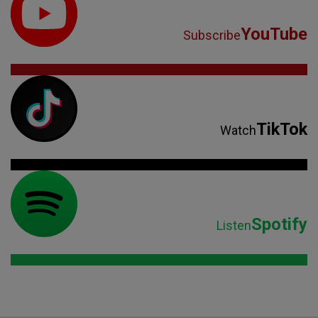
YouTube
Subscribe
TikTok
Watch
Spotify
Listen