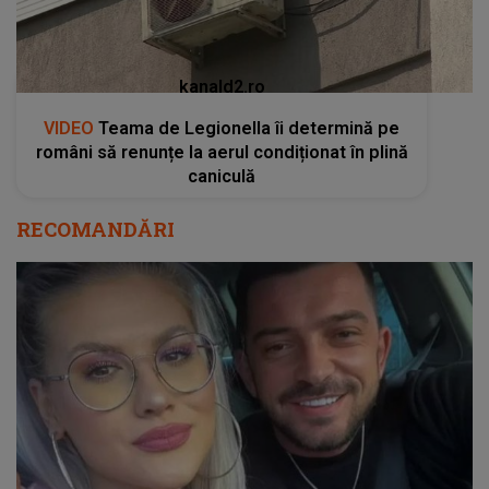
kanald2.ro
VIDEO
Teama de Legionella îi determină pe
români să renunțe la aerul condiționat în plină
caniculă
RECOMANDĂRI