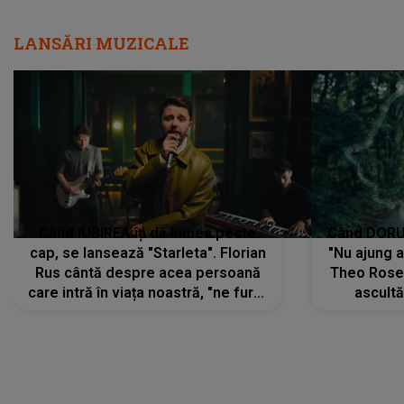
LANSĂRI MUZICALE
Când IUBIREA îți dă lumea peste
Când DORUL
cap, se lansează "Starleta". Florian
"Nu ajung 
Rus cântă despre acea persoană
Theo Rose 
care intră în viața noastră, "ne fură"
ascultă
toate PRIVIRILE, toate GÂNDURILE,
REGĂSIRI
tot UNIVERSUL și fără să ne dăm
trece pr
seama, ajunge să fie motivul
"Pentru t
pentru care zâmbim
departe 