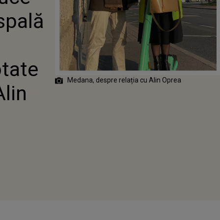
, DEZVĂLUIRI
 spală
PTATE DESPRE
 CU ALIN
ptate
Medana, despre relația cu Alin Oprea
Alin