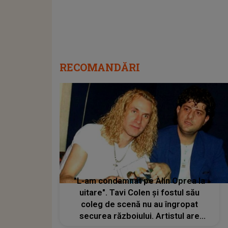
RECOMANDĂRI
"L-am condamnat pe Alin Oprea la
uitare". Tavi Colen și fostul său
coleg de scenă nu au îngropat
securea războiului. Artistul are
numai cuvinte dureroase la adresa