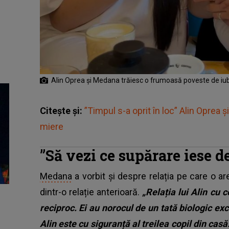
Alin Oprea și Medana trăiesc o frumoasă poveste de iub
Citește și:
”Timpul s-a oprit în loc” Alin Oprea ș
miere
”Să vezi ce supărare iese de
Medana
a vorbit și despre relația pe care o ar
dintr-o relație anterioară.
„Relația lui Alin cu 
reciproc. Ei au norocul de un tată biologic exce
Alin este cu siguranță al treilea copil din casă