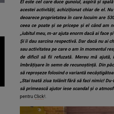
El este cel care duce gunoiul, aspiră și spal
acestei activități, achiziționat chiar de el. 
deoarece proprietatea în care locuim are 530
ceea ce poate și se pricepe și el când am 
„iubitul meu, m-ar ajuta enorm dacă ai face și
Și îi dau sarcina respectivă. Dar dacă nu ai c
sau activitatea pe care o am în momentul re
de dificil să fii refuzată. Mereu mă ajută,
îmbrățișare în semn de recunoștință. Din păc
să reproșeze folosind o variantă necâștigătoa
„Stai toată ziua tolănit fără să faci nimic! Du-te
să primească ajutor iese scandal și o atmosf
pentru
Click
!.