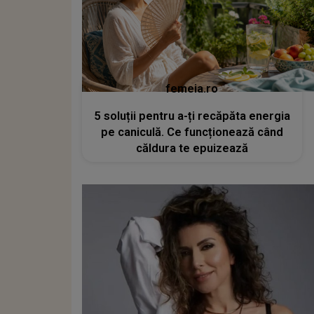
femeia.ro
5 soluții pentru a-ți recăpăta energia
pe caniculă. Ce funcționează când
căldura te epuizează