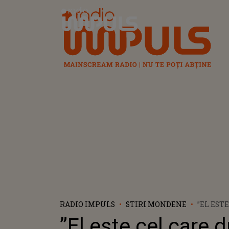
Radio Impuls
RADIO IMPULS
STIRI MONDENE
”EL EST
DUCE GU
”El este cel care 
ȘI SPALĂ