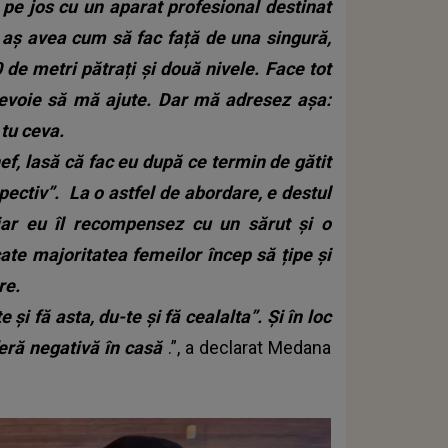
ă pe jos cu un aparat profesional destinat
Nu aș avea cum să fac față de una singură,
 de metri pătrați și două nivele.
Face tot
nevoie să mă ajute.
Dar mă adresez așa:
 tu ceva.
hef, lasă că fac eu după ce termin de gătit
spectiv”.
La o astfel de abordare, e destul
 iar eu îl recompensez cu un sărut și o
ate majoritatea femeilor încep să țipe și
re.
 și fă asta, du-te și fă cealalta”. Și în loc
eră negativă în casă
.”, a declarat Medana