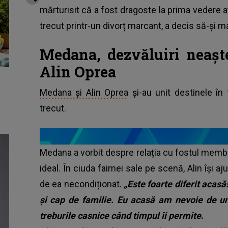
mărturisit că a fost dragoste la prima vedere a
trecut printr-un divorț marcant, a decis să-și ma
Medana, dezvăluiri neaște
Alin Oprea
Medana și Alin Oprea
și-au unit destinele în 
trecut.
Medana a vorbit despre relația cu fostul membru
ideal. În ciuda faimei sale pe scenă, Alin își aju
de ea necondiționat.
„Este foarte diferit acasă
și cap de familie. Eu acasă am nevoie de u
treburile casnice când timpul îi permite
.