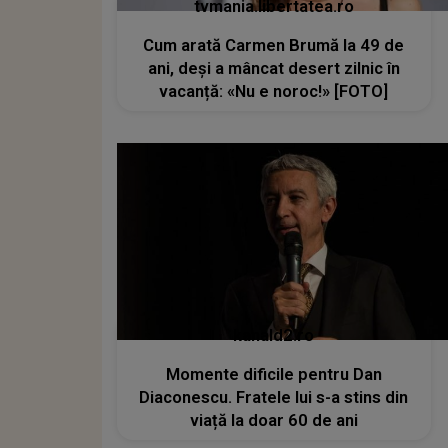
tvmania.libertatea.ro
Cum arată Carmen Brumă la 49 de
ani, deși a mâncat desert zilnic în
vacanță: «Nu e noroc!» [FOTO]
kanald2.ro
Momente dificile pentru Dan
Diaconescu. Fratele lui s-a stins din
viață la doar 60 de ani