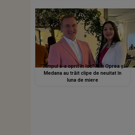
lui Alin Oprea
”Timpul s-a oprit în loc” Alin Oprea și
Medana au trăit clipe de neuitat în
luna de miere