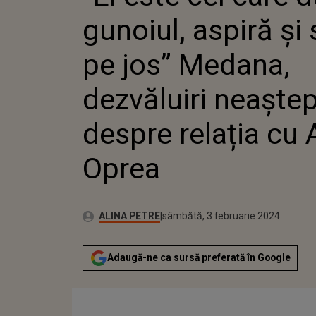
MEDANA
gunoiul, aspiră și
NEAȘTE
RELAȚIA
OPREA
pe jos” Medana,
dezvăluiri neaște
despre relația cu 
Oprea
Publicat:
Autor:
sâmbătă, 3 februarie 2024
Actualizat:
ALINA PETRE
sâmbătă, 3 februarie 2024
Adaugă-ne ca sursă preferată în Google