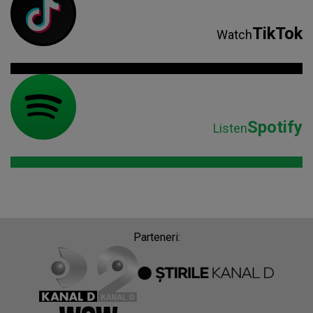
TikTok
Watch
Spotify
Listen
Parteneri: