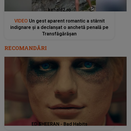
kanald2.ro
VIDEO
Un gest aparent romantic a stârnit
indignare și a declanșat o anchetă penală pe
Transfăgărășan
RECOMANDĂRI
ED SHEERAN - Bad Habits