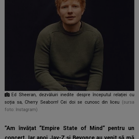
Ed Sheeran, dezvăluiri inedite despre începutul relației cu
soția sa, Cherry Seaborn! Cei doi se cunosc din liceu
(sursa
foto: Instagram)
”Am învățat ”Empire State of Mind” pentru un
concert. Iar apoi Jay-Z și Beyonce au venit să mă