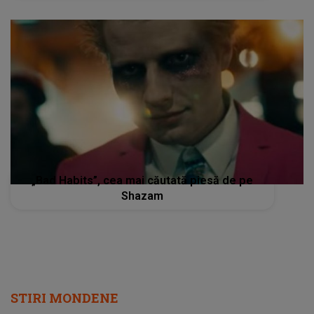
„Bad Habits”, cea mai căutată piesă de pe
Shazam
STIRI MONDENE