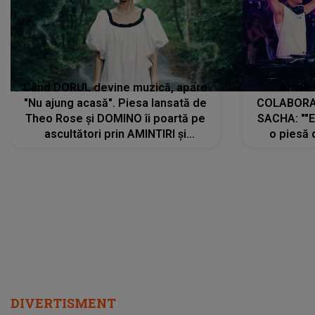
Când DORUL devine muzică, apare
Armin 
"Nu ajung acasă". Piesa lansată de
COLABORAR
Theo Rose și DOMINO îi poartă pe
SACHA: ""E
ascultători prin AMINTIRI și
o piesă 
REGĂSIRI, iar drumul emoțiilor
imediat pre
trece prin sufletul publicului:
cu mine șt
"Pentru toți cei care au plecat
păstrăm do
departe ca să le fie mai bine"
DIVERTISMENT