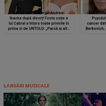
Cât de bine îi merge Andreei
MĂRTURIA
Ibacka după divorț! Fosta soție a
Pușcău!
lui Cabral a întors toate privirile în
cancer dato
prima zi de UNTOLD: „Parcă ai altă
Berkovich, 
strălucire, emani putere,
accident ru
încredere, siguranță...”
Dacă nu 
LANSĂRI MUZICALE