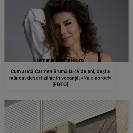
tvmania.libertatea.ro
Cum arată Carmen Brumă la 49 de ani, deși a
mâncat desert zilnic în vacanță: «Nu e noroc!»
[FOTO]