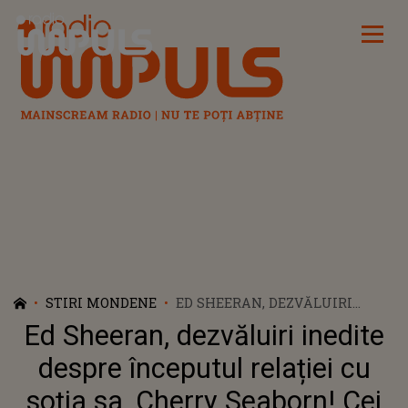
Radio Impuls
STIRI MONDENE
ED SHEERAN, DEZVĂLUIRI
INEDITE DESPRE ÎNCEPUTUL
Ed Sheeran, dezvăluiri inedite
RELAȚIEI CU SOȚIA SA, CHERRY
SEABORN! CEI DOI SE CUNOSC
despre începutul relației cu
DIN ADOLESCENȚĂ
soția sa, Cherry Seaborn! Cei