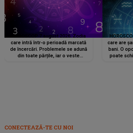
HOROSCOP 7 august 2026. Zodia
HOROSCOP 
care intră într-o perioadă marcată
care are șa
de încercări. Problemele se adună
bani. O opo
din toate părțile, iar o veste
poate schi
neașteptată îi dă planurile peste
la
cap
CONECTEAZĂ-TE CU NOI