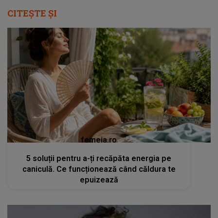
CITEȘTE ȘI
femeia.ro
5 soluții pentru a-ți recăpăta energia pe
caniculă. Ce funcționează când căldura te
epuizează