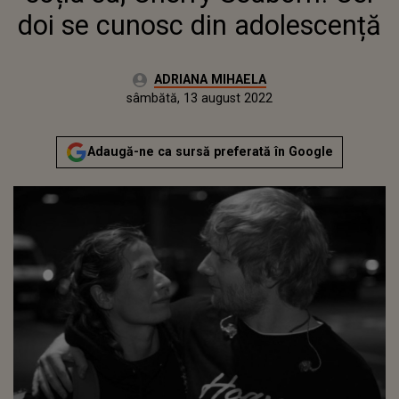
doi se cunosc din adolescență
Autor:
ADRIANA MIHAELA
Publicat:
vineri, 13 august 2021
Actualizat:
sâmbătă, 13 august 2022
Adaugă-ne ca sursă preferată în Google