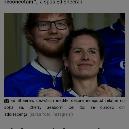
reconectăm.”,
a spus
Ed Sheeran
.
Ed Sheeran, dezvăluiri inedite despre începutul relației cu
soția sa, Cherry Seaborn! Cei doi se cunosc din
adolescență
(sursa foto: Instagram)