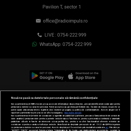
Pavilion T, sector 1
office@radioimpuls.ro
LIVE : 0754-222.999
WhatsApp: 0754-222.999
© 2019-2026 DOGAN MEDIA INTERNATIONAL SA, Toate
Nouă ne pasă ca datele tale personale să rămână confidențiale
drepturile rezervate.
Noi și partenerii noștri
589
stocăm și/sau accesăm informații pe dispozitivul dvs., precum identificatorii cookie unici pentru
prelucrarea datelor cu caracter personal. Puteți accepta sau gestiona preferințele dvs. făcând clic mai jos, respectiv vă
puteți opune utilizării unui interes legitim în orice moment pe pagina cu politica de confidențialitate. Aceste alegeri vor fi
raportate partenerilor noștri și nu vă vor afecta navigarea.
Mai multe detalii
Noi si partenerii nostri (retelele de socializare si agentiile de publicitate partenere, precum si furnizorii nostri de servicii de
date analitice) prelucram date pentru a permite website-ului sa functioneze, pentru a personaliza continutul si anunturile
publicitare afisate in functie de interesele si/sau profilul dvs., pentru a va oferi functionalitati aferente retelelor de
socializare si pentru a analiza traficul pe website. Beneficiati de drepturile prevazute de art. 15-22 din GDPR in legatura
cu prelucrarea datelor cu caracter personal. Aceste drepturi pot fi exercitate prin modalitatea indicata
aici
. Prin click pe
“ACCEPT TOATE”, acceptati folosirea tuturor Tehnologiilor de tip Cookie, care implica inclusiv acceptul dvs. cu privire la