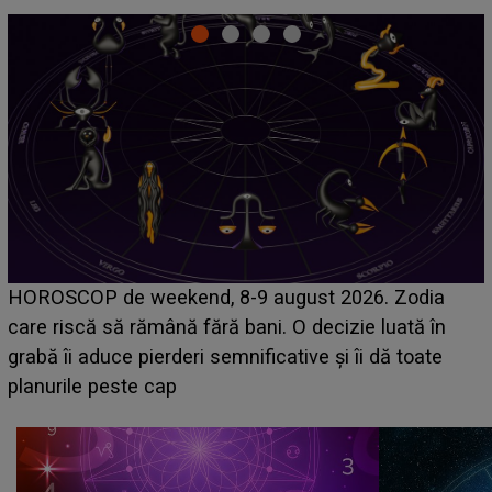
Emanuel a ținut ACEST DETALIU ASCUNS până
acum! În fața Alexandrei, concurentul din Casa Iubirii
face o MĂRTURISIRE NEAȘTEPTATĂ despre mama
sa: "I-am spus și ei în față, eu nu te iubesc pentru
că..."