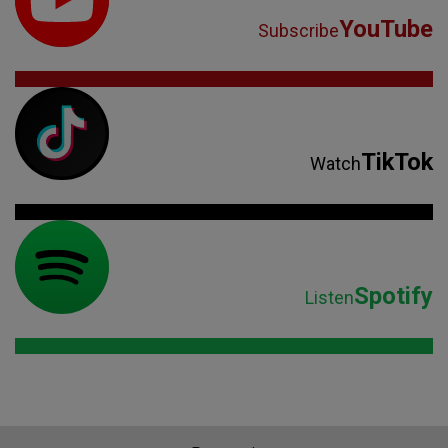
YouTube
Subscribe
TikTok
Watch
Spotify
Listen