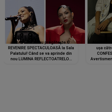
Tania Turtureanu pregătește O
Alexandra
REVENIRE SPECTACULOASĂ la Sala
ușa cătr
Palatului! Când se va aprinde din
CONFES
nou LUMINA REFLECTOATRELOR
Avertismentu
pentru artistă: " Vor fi multe
rămas ÎNT
cântece noi, în premieră. Cântece
au format-
care abia acum învață să respire"
"Am f