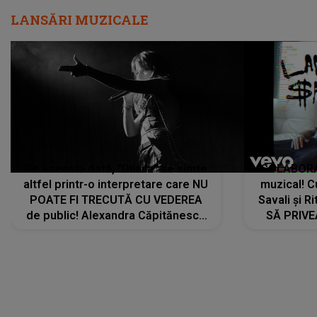
LANSĂRI MUZICALE
De această dată, "Dilaila" se simte
COLABORAR
altfel printr-o interpretare care NU
muzical! C
POATE FI TRECUTĂ CU VEDEREA
Savali și Ri
de public! Alexandra Căpitănescu
SĂ PRIV
a lansat VERSIUNEA LIVE a piesei