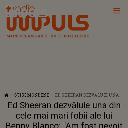
Radio Impuls
STIRI MONDENE
ED SHEERAN DEZVĂLUIE UNA
DIN CELE MAI MARI FOBII ALE
Ed Sheeran dezvăluie una din
LUI BENNY BLANCO: "AM FOST
NEVOIT SĂ STAU CU EL 10 ZILE
cele mai mari fobii ale lui
PE UN VAPOR"
Benny Blanco: "Am fost nevoit