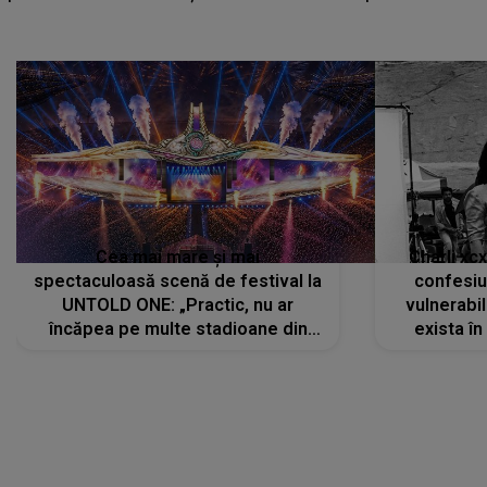
Cea mai mare și mai
Charli xc
spectaculoasă scenă de festival la
confesiu
UNTOLD ONE: „Practic, nu ar
vulnerabil
încăpea pe multe stadioane din
exista în
lume”. Evenimentul începe joi, 6
august 2026