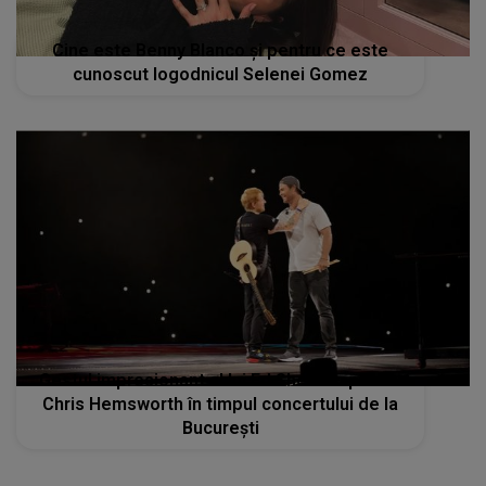
Cine este Benny Blanco și pentru ce este
cunoscut logodnicul Selenei Gomez
Gestul impresionant al lui Ed Sheeran pentru
Chris Hemsworth în timpul concertului de la
București