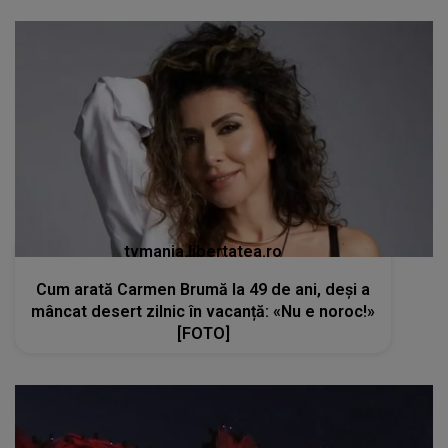
tvmania.libertatea.ro
Cum arată Carmen Brumă la 49 de ani, deși a
mâncat desert zilnic în vacanță: «Nu e noroc!»
[FOTO]