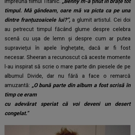
împreună filmul Titanic.
„Benny m-a ținut în brațe tot
timpul. Mă gândeam, oare mă va picta ca pe una
dintre franțuzoaicele lui?”,
a glumit artistul. Cei doi
au petrecut timpul făcând glume despre celebra
scenă cu ușa de lemn și despre cum ar putea
supraviețui în apele înghețate, dacă ar fi fost
necesar. Sheeran a recunoscut că aceste momente
l-au inspirat să scrie o mare parte din piesele de pe
albumul Divide, dar nu fără a face o remarcă
amuzantă:
„O bună parte din album a fost scrisă în
timp ce eram
cu adevărat speriat că voi deveni un desert
congelat.”