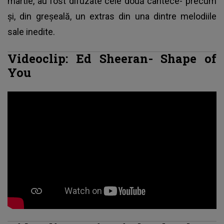
martie, au fost difuzate cele două cântece- precum
şi, din greşeală, un extras din una dintre melodiile
sale inedite.
Videoclip: Ed Sheeran- Shape of
You