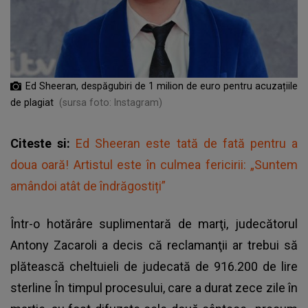
Ed Sheeran, despăgubiri de 1 milion de euro pentru acuzațiile
de plagiat
(sursa foto: Instagram)
Citeste si:
Ed Sheeran este tată de fată pentru a
doua oară! Artistul este în culmea fericirii: „Suntem
amândoi atât de îndrăgostiți”
Într-o hotărâre suplimentară de marţi, judecătorul
Antony Zacaroli a decis că reclamanţii ar trebui să
plătească cheltuieli de judecată de 916.200 de lire
sterline În timpul procesului, care a durat zece zile în