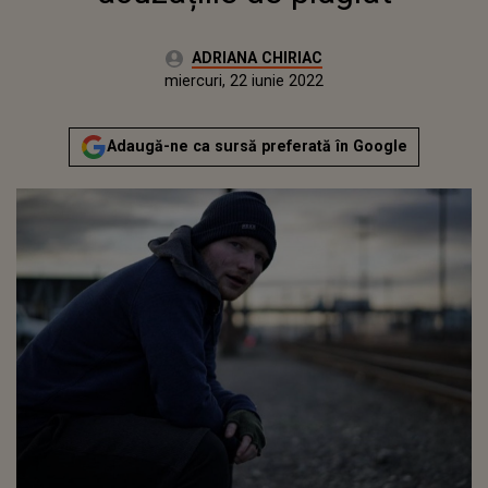
Autor:
ADRIANA CHIRIAC
Publicat:
miercuri, 22 iunie 2022
Actualizat:
miercuri, 22 iunie 2022
Adaugă-ne ca sursă preferată în Google