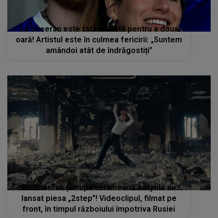
Ed Sheeran este tată de fată pentru a doua
oară! Artistul este în culmea fericirii: „Suntem
amândoi atât de îndrăgostiți”
Ed Sheeran și trupa ucraineană Antytila au
lansat piesa „2step”! Videoclipul, filmat pe
front, în timpul războiului împotriva Rusiei