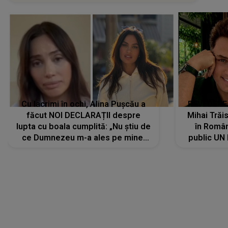
Cu lacrimi în ochi, Alina Pușcău a
REVEDERE
făcut NOI DECLARAȚII despre
Mihai Trăis
lupta cu boala cumplită: „Nu știu de
în Români
ce Dumnezeu m-a ales pe mine.
public UN
Am cancer la sân, am intrat în
"Nu știu ce
metastază...”