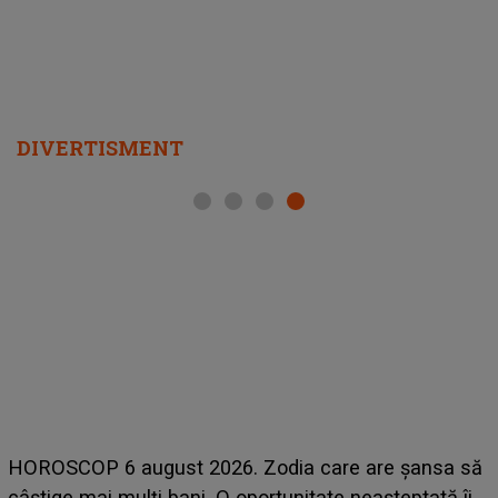
DIVERTISMENT
HOROSCOP 6 august 2026. Zodia care are șansa să
L
câștige mai mulți bani. O oportunitate neașteptată îi
s