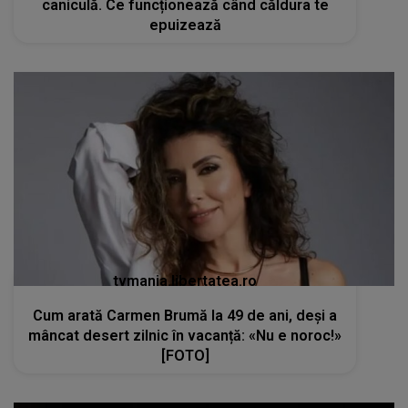
caniculă. Ce funcționează când căldura te
epuizează
tvmania.libertatea.ro
Cum arată Carmen Brumă la 49 de ani, deși a
mâncat desert zilnic în vacanță: «Nu e noroc!»
[FOTO]