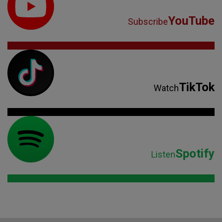
YouTube
Subscribe
TikTok
Watch
Spotify
Listen