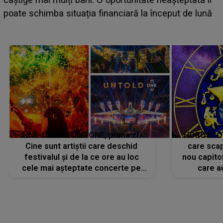
poate schimba situația financiară la început de lună
s
c
LINE-UP UNTOLD ONE, prima zi.
HOROSCOP 
Cine sunt artiștii care deschid
care scap
festivalul și de la ce ore au loc
nou capitol
cele mai așteptate concerte pe
care a
scena principală?
perioadă 