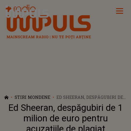
Radio Impuls
STIRI MONDENE
ED SHEERAN, DESPĂGUBIRI DE 1
MILION DE EURO PENTRU
Ed Sheeran, despăgubiri de 1
ACUZAȚIILE DE PLAGIAT
milion de euro pentru
acuzațiile de plagiat