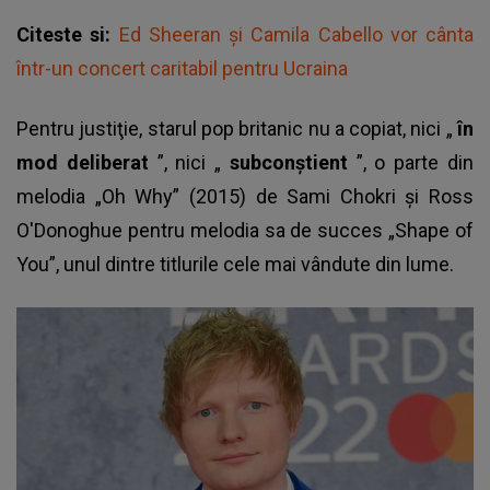
Citeste si:
Ed Sheeran și Camila Cabello vor cânta
într-un concert caritabil pentru Ucraina
Pentru justiţie, starul pop britanic nu a copiat, nici „
în
mod deliberat
”, nici „
subconştient
”, o parte din
melodia „Oh Why” (2015) de Sami Chokri şi Ross
O'Donoghue pentru melodia sa de succes „Shape of
You”, unul dintre titlurile cele mai vândute din lume.