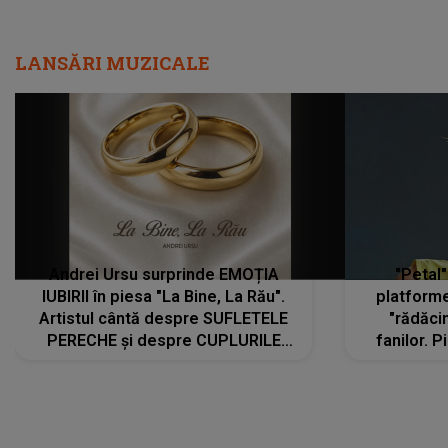
LANSĂRI MUZICALE
Andrei Ursu surprinde EMOȚIA
"Petal"
IUBIRII în piesa "La Bine, La Rău".
platforme
Artistul cântă despre SUFLETELE
"rădăci
PERECHE și despre CUPLURILE
fanilor. 
care aleg să meargă împreună pe
Arian
același drum, INDIFERENT DE CE LE
ascultă
REZERVĂ VIAȚA