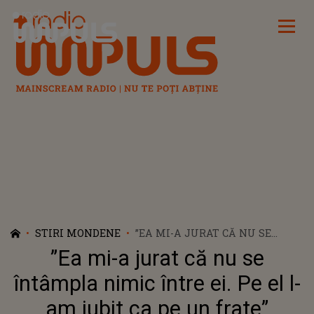
Radio Impuls
STIRI MONDENE
”EA MI-A JURAT CĂ NU SE
ÎNTÂMPLA NIMIC ÎNTRE EI. PE
”Ea mi-a jurat că nu se
EL L-AM IUBIT CA PE UN
FRATE” CĂTĂLIN BORDEA A
întâmpla nimic între ei. Pe el l-
IZBUCNIT ÎN PLÂNS CÂND A
am iubit ca pe un frate”
VENIT VORBA DESPRE