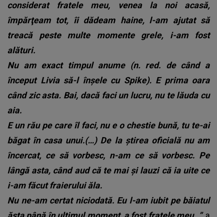
considerat fratele meu, venea la noi acasă,
împărţeam tot, îi dădeam haine, l-am ajutat să
treacă peste multe momente grele, i-am fost
alături.
Nu am exact timpul anume (n. red. de când a
început Livia să-l înșele cu Spike). E prima oara
când zic asta. Bai, dacă faci un lucru, nu te lăuda cu
aia.
E un rău pe care îl faci, nu e o chestie bună, tu te-ai
băgat în casa unui.(…) De la știrea oficială nu am
încercat, ce să vorbesc, n-am ce să vorbesc. Pe
lângă asta, când aud că te mai și lauzi că ia uite ce
i-am făcut fraierului ăla.
Nu ne-am certat niciodată. Eu l-am iubit pe băiatul
ăsta până în ultimul moment, a fost fratele meu.
”
, a