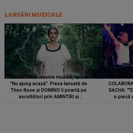
LANSĂRI MUZICALE
Când DORUL devine muzică, apare
Armin 
"Nu ajung acasă". Piesa lansată de
COLABORAR
Theo Rose și DOMINO îi poartă pe
SACHA: ""E
ascultători prin AMINTIRI și
o piesă 
REGĂSIRI, iar drumul emoțiilor
imediat pre
trece prin sufletul publicului:
cu mine șt
"Pentru toți cei care au plecat
păstrăm do
departe ca să le fie mai bine"