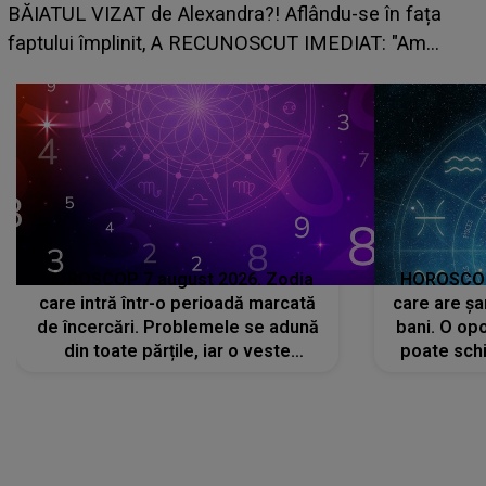
grabă îi aduce pierderi semnificative și î
-se în fața
planurile peste cap
DIAT: "Am
HOROSCOP 7 august 2026. Zodia
HOROSCOP 
care intră într-o perioadă marcată
care are șa
de încercări. Problemele se adună
bani. O opo
din toate părțile, iar o veste
poate schi
neașteptată îi dă planurile peste
la
cap