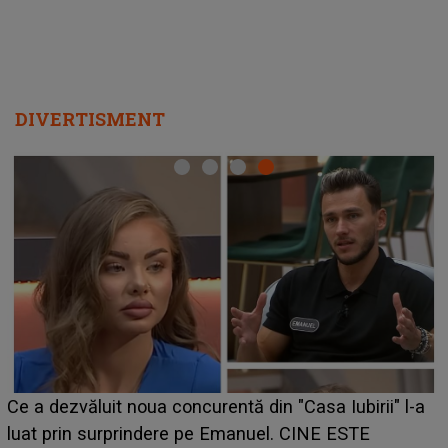
DIVERTISMENT
HOROSCOP de weekend, 8-9 august 20
a Iubirii" l-a
care riscă să rămână fără bani. O decizi
NE ESTE