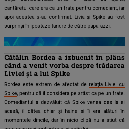
cântărețul care era ca un frate pentru comediant, iar
apoi acestea s-au confirmat. Livia și Spike au fost
surprinși în ipostaze tandre de către paparazzi.
Cătălin Bordea a izbucnit în plâns
când a venit vorba despre trădarea
Liviei și a lui Spike
Bordea este extrem de afectat de
relația Liviei cu
Spike
, pentru că îl considera pe artist ca pe un frate.
Comediantul a dezvăluit că Spike venea des la ei
acasă, îi dătea chiar și haine și îi era alături în
momentele dificile, dar în nicio clipă nu a știut că
este ceva mai mult între el și soția lui.