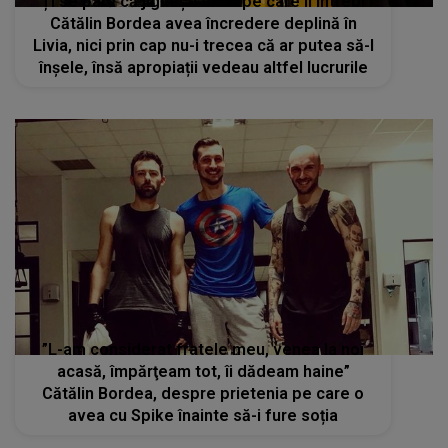
”Ți se pară că jignești omul pe care îl întrebi”
Cătălin Bordea avea încredere deplină în
Livia, nici prin cap nu-i trecea că ar putea să-l
înșele, însă apropiații vedeau altfel lucrurile
”L-am considerat fratele meu, venea la noi
acasă, împărţeam tot, îi dădeam haine”
Cătălin Bordea, despre prietenia pe care o
avea cu Spike înainte să-i fure soția