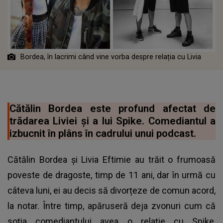
Bordea, în lacrimi când vine vorba despre relația cu Livia
Cătălin Bordea este profund afectat de
trădarea Liviei și a lui Spike. Comediantul a
izbucnit în plâns în cadrului unui podcast.
Cătălin Bordea și Livia Eftimie au trăit o frumoasă
poveste de dragoste, timp de 11 ani, dar în urmă cu
câteva luni, ei au decis să divorțeze de comun acord,
la notar. Între timp, apăruseră deja zvonuri cum că
soția comediantului avea o relație cu Spike,