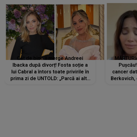
Cât de bine îi merge Andreei
MĂRTURIA
Ibacka după divorț! Fosta soție a
Pușcău!
lui Cabral a întors toate privirile în
cancer dato
prima zi de UNTOLD: „Parcă ai altă
Berkovich, 
strălucire, emani putere,
accident ru
încredere, siguranță...”
Dacă nu 