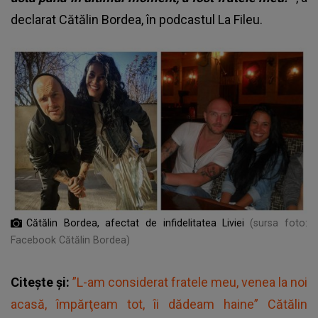
declarat Cătălin Bordea, în podcastul La Fileu.
Cătălin Bordea, afectat de infidelitatea Liviei
(sursa foto:
Facebook Cătălin Bordea)
Citește și:
”L-am considerat fratele meu, venea la noi
acasă, împărţeam tot, îi dădeam haine” Cătălin