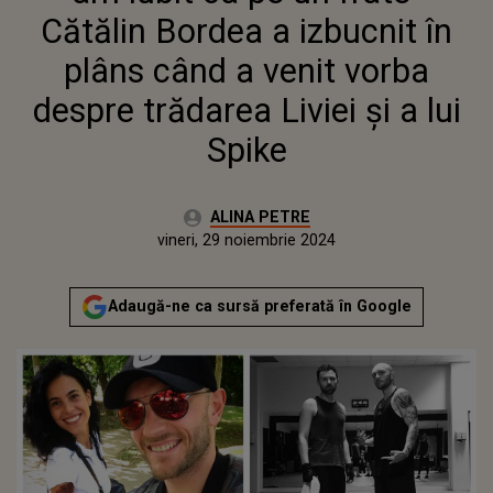
TRĂDAREA LIVIEI ȘI A LUI
Cătălin Bordea a izbucnit în
SPIKE
plâns când a venit vorba
despre trădarea Liviei și a lui
Spike
Autor:
ALINA PETRE
Publicat:
luni, 25 decembrie 2023
Actualizat:
vineri, 29 noiembrie 2024
Adaugă-ne ca sursă preferată în Google