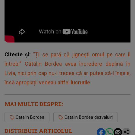
Citește și:
”Ți se pară că jignești omul pe care îl
întrebi” Cătălin Bordea avea încredere deplină în
Livia, nici prin cap nu-i trecea că ar putea să-l înșele,
însă apropiații vedeau altfel lucrurile
MAI MULTE DESPRE:
Catalin Bordea
Catalin Bordea dezvaluiri
DISTRIBUIE ARTICOLUL