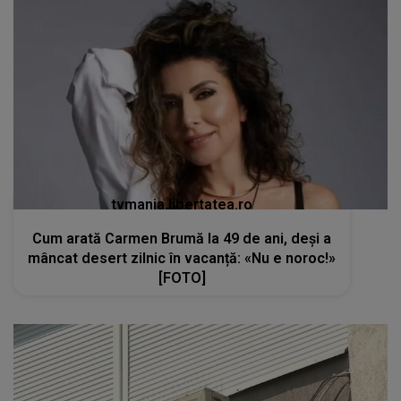
tvmania.libertatea.ro
Cum arată Carmen Brumă la 49 de ani, deși a
mâncat desert zilnic în vacanță: «Nu e noroc!»
[FOTO]