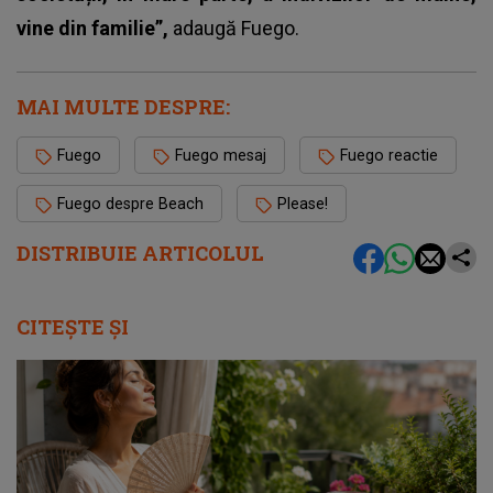
vine din familie”,
adaugă
Fuego.
MAI MULTE DESPRE:
Fuego
Fuego mesaj
Fuego reactie
Fuego despre Beach
Please!
DISTRIBUIE ARTICOLUL
CITEȘTE ȘI