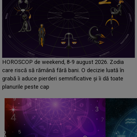
Emanuel a ținut ACEST DETALIU ASCUNS până
acum! În fața Alexandrei, concurentul din Casa Iubirii
face o MĂRTURISIRE NEAȘTEPTATĂ despre mama
sa: "I-am spus și ei în față, eu nu te iubesc pentru
că..."