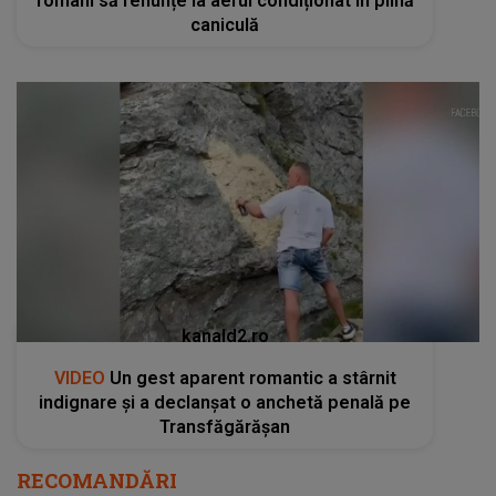
români să renunțe la aerul condiționat în plină
caniculă
kanald2.ro
VIDEO
Un gest aparent romantic a stârnit
indignare și a declanșat o anchetă penală pe
Transfăgărășan
RECOMANDĂRI