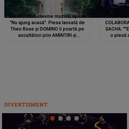
Când DORUL devine muzică, apare
Armin 
"Nu ajung acasă". Piesa lansată de
COLABORAR
Theo Rose și DOMINO îi poartă pe
SACHA: ""E
ascultători prin AMINTIRI și
o piesă 
REGĂSIRI, iar drumul emoțiilor
imediat pre
trece prin sufletul publicului:
cu mine șt
"Pentru toți cei care au plecat
păstrăm do
departe ca să le fie mai bine"
DIVERTISMENT