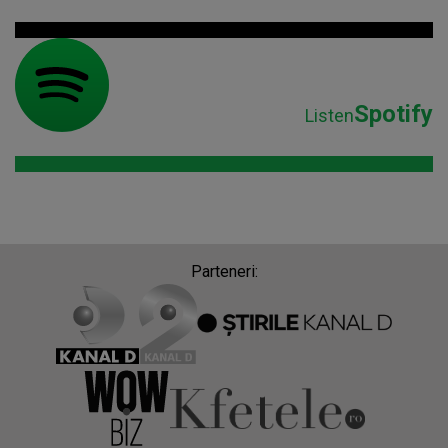
Spotify
Listen
Parteneri: