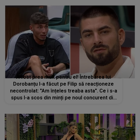
A fost prea mult pentru el! Întrebarea lui
Dorobanțu l-a făcut pe Filip să reacționeze
necontrolat: "Am înțeles treaba asta". Ce i s-a
spus l-a scos din minți pe noul concurent din
Casa Iubirii: "Vai, dar ce îți place minciuna"