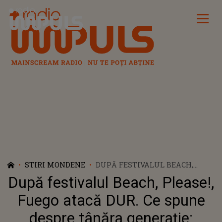
Radio Impuls
STIRI MONDENE
DUPĂ FESTIVALUL BEACH,
PLEASE!, FUEGO ATACĂ DUR. CE
După festivalul Beach, Please!,
SPUNE DESPRE TÂNĂRA
GENERAȚIE: "VERSURILE UNUI
Fuego atacă DUR. Ce spune
CÂNTEC, CHIAR ȘI UNUL DIN
despre tânăra generație:
CATEGORIA MODERNĂ, TREBUIE