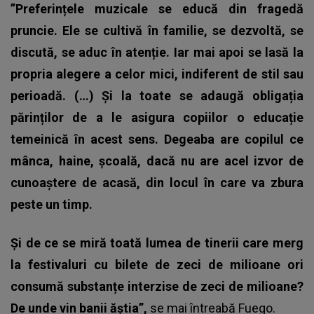
”Preferințele muzicale se educă din fragedă
pruncie. Ele se cultivă în familie, se dezvoltă, se
discută, se aduc în atenție. Iar mai apoi se lasă la
propria alegere a celor mici, indiferent de stil sau
perioadă. (…)
Și la toate se adaugă obligația
părinților de a le asigura copiilor o educație
temeinică în acest sens. Degeaba are copilul ce
mânca, haine, școală, dacă nu are acel izvor de
cunoaștere de acasă, din locul în care va zbura
peste un timp.
Și de ce se miră toată lumea de tinerii care merg
la festivaluri cu bilete de zeci de milioane ori
consumă substanțe interzise de zeci de milioane?
De unde vin banii ăștia”,
se mai întreabă
Fuego.