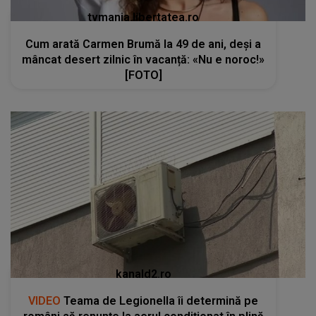
tvmania.libertatea.ro
Cum arată Carmen Brumă la 49 de ani, deși a
mâncat desert zilnic în vacanță: «Nu e noroc!»
[FOTO]
kanald2.ro
VIDEO
Teama de Legionella îi determină pe