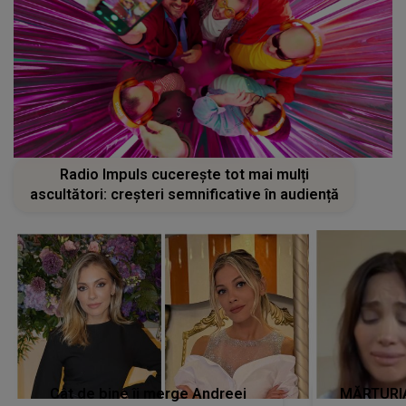
Radio Impuls cucerește tot mai mulți
ascultători: creșteri semnificative în audiență
Cât de bine îi merge Andreei
MĂRTURIA