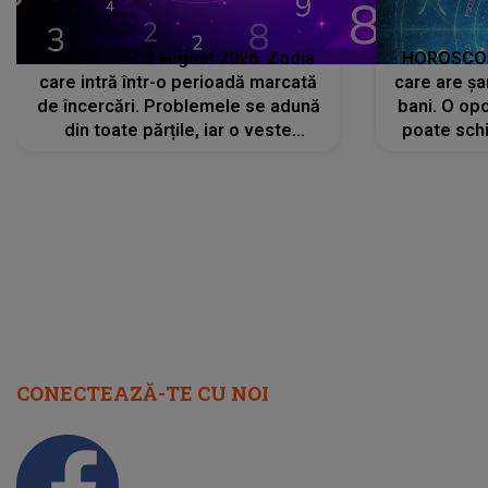
HOROSCOP 7 august 2026. Zodia
HOROSCOP 
care intră într-o perioadă marcată
care are șa
de încercări. Problemele se adună
bani. O opo
din toate părțile, iar o veste
poate schi
neașteptată îi dă planurile peste
la
cap
CONECTEAZĂ-TE CU NOI