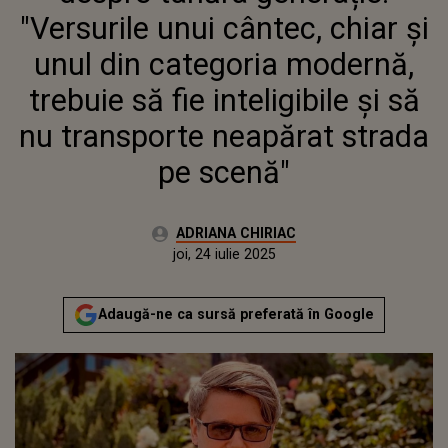
SĂ FIE INTELIGIBILE ȘI SĂ NU
"Versurile unui cântec, chiar și
TRANSPORTE NEAPĂRAT
STRADA PE SCENĂ"
unul din categoria modernă,
trebuie să fie inteligibile și să
nu transporte neapărat strada
pe scenă"
Autor:
ADRIANA CHIRIAC
Publicat:
joi, 24 iulie 2025
Actualizat:
joi, 24 iulie 2025
Adaugă-ne ca sursă preferată în Google