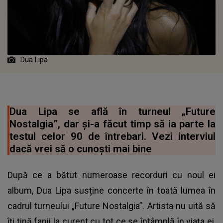
Dua Lipa
Dua Lipa se află în turneul „Future
Nostalgia”, dar și-a făcut timp să ia parte la
testul celor 90 de întrebari. Vezi interviul
dacă vrei să o cunoști mai bine
După ce a bătut numeroase recorduri cu noul ei
album, Dua Lipa susține concerte în toată lumea în
cadrul turneului „Future Nostalgia”. Artista nu uită să
îți țină fanii la curent cu tot ce se întâmplă în viața ei,