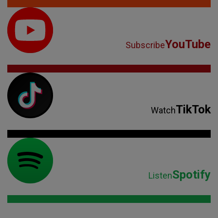
YouTube
Subscribe
TikTok
Watch
Spotify
Listen