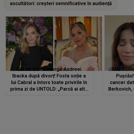
ascultători: creșteri semnificative în audiență
Cât de bine îi merge Andreei
MĂRTURIA
Ibacka după divorț! Fosta soție a
Pușcău!
lui Cabral a întors toate privirile în
cancer dato
prima zi de UNTOLD: „Parcă ai altă
Berkovich, 
strălucire, emani putere,
accident ru
încredere, siguranță...”
Dacă nu 