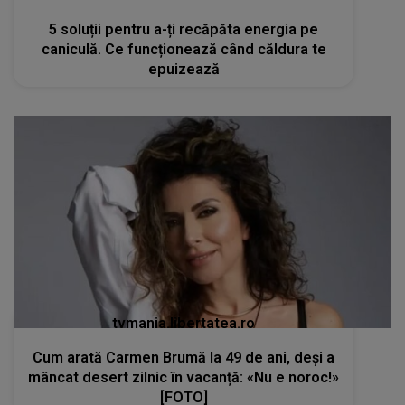
5 soluții pentru a-ți recăpăta energia pe
caniculă. Ce funcționează când căldura te
epuizează
tvmania.libertatea.ro
Cum arată Carmen Brumă la 49 de ani, deși a
mâncat desert zilnic în vacanță: «Nu e noroc!»
[FOTO]