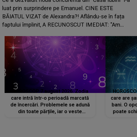
care riscă să rămână fără bani. O decizie 
 ESTE
grabă îi aduce pierderi semnificative și îi 
e în fața
planurile peste cap
AT: "Am
HOROSCOP 7 august 2026. Zodia
HOROSCOP 
care intră într-o perioadă marcată
care are șa
de încercări. Problemele se adună
bani. O opo
din toate părțile, iar o veste
poate schi
neașteptată îi dă planurile peste
la
cap