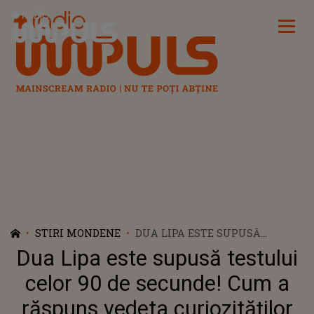
Radio Impuls
STIRI MONDENE
DUA LIPA ESTE SUPUSĂ
TESTULUI CELOR 90 DE
Dua Lipa este supusă testului
SECUNDE! CUM A RĂSPUNS
VEDETA CURIOZITĂȚILOR ÎN
celor 90 de secunde! Cum a
TIMP CE SE AFLA ÎN CEL MAI
răspuns vedeta curiozităților
AȘTEPTAT TURNEU AL EI