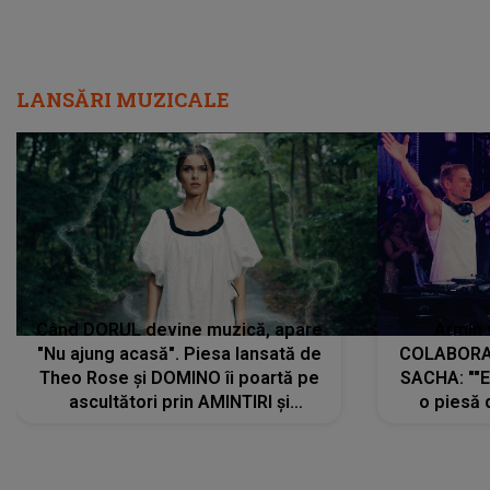
LANSĂRI MUZICALE
Când DORUL devine muzică, apare
Armin 
"Nu ajung acasă". Piesa lansată de
COLABORAR
Theo Rose și DOMINO îi poartă pe
SACHA: ""E
ascultători prin AMINTIRI și
o piesă 
REGĂSIRI, iar drumul emoțiilor
imediat pre
trece prin sufletul publicului:
cu mine șt
"Pentru toți cei care au plecat
păstrăm do