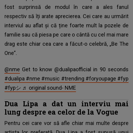
fost surprinsă de modul în care a ales fanul
respectiv să îți arate aprecierea. Cei care au urmărit
interviul au aflat și că ține foarte mult la pozele de
familie sau că piesa pe care o cântă cu cel mai mare
drag este chiar cea care a făcut-o celebră, „Be The
One”.
@nme
Get to know @dualipaofficial in 90 seconds
#dualipa
#nme
#music
#trending
#foryoupage
#fyp
#fypシ
♬ original sound- NME
Dua Lipa a dat un interviu mai
lung despre ea celor de la Vogue
Pentru cei care vor să afle chiar mai multe despre
artista lor preferată, Dua Lipa a fost supusă unui