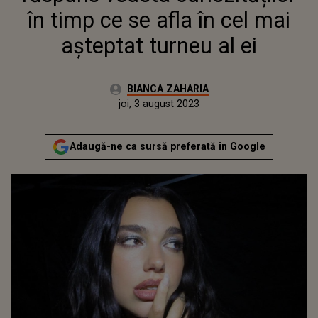
în timp ce se afla în cel mai
așteptat turneu al ei
Autor:
BIANCA ZAHARIA
Publicat:
miercuri, 3 august 2022
Actualizat:
joi, 3 august 2023
Adaugă-ne ca sursă preferată în Google