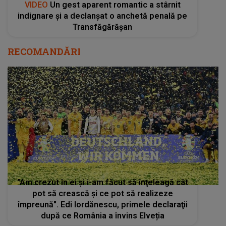
VIDEO
Un gest aparent romantic a stârnit
indignare și a declanșat o anchetă penală pe
Transfăgărășan
RECOMANDĂRI
"Am crezut în ei şi i-am făcut să înţeleagă cât
pot să crească şi ce pot să realizeze
împreună". Edi Iordănescu, primele declaraţii
după ce România a învins Elveția