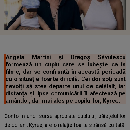
Angela Martini și Dragoș Săvulescu
formează un cuplu care se iubește ca în
filme, dar se confruntă în această perioadă
cu o situație foarte dificilă. Cei doi soți sunt
nevoiți să stea departe unul de celălalt, iar
distanța și lipsa comunicării îi afectează pe
amândoi, dar mai ales pe copilul lor, Kyree.
Conform unor surse apropiate cuplului, băiețelul lor
de doi ani, Kyree, are o relație foarte strânsă cu tatăl