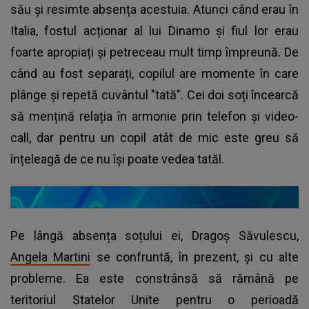
său și resimte absența acestuia. Atunci când erau în
Italia, fostul acționar al lui Dinamo și fiul lor erau
foarte apropiați și petreceau mult timp împreună. De
când au fost separați, copilul are momente în care
plânge și repetă cuvântul "tată". Cei doi soți încearcă
să mențină relația în armonie prin telefon și video-
call, dar pentru un copil atât de mic este greu să
înțeleagă de ce nu își poate vedea tatăl.
Pe lângă absența soțului ei, Dragoș Săvulescu,
Angela Martini
se confruntă, în prezent, și cu alte
probleme. Ea este constrânsă să rămână pe
teritoriul Statelor Unite pentru o perioadă