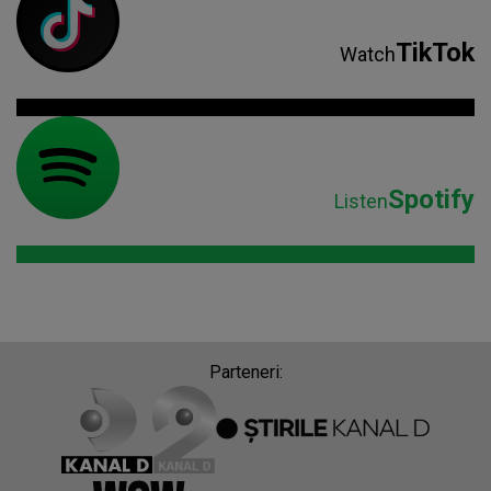
TikTok
Watch
Spotify
Listen
Parteneri: