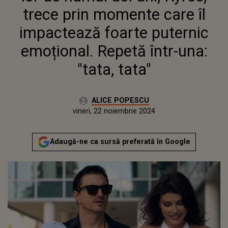
trece prin momente care îl
impactează foarte puternic
emoțional. Repetă într-una:
"tata, tata"
Autor:
ALICE POPESCU
Publicat:
miercuri, 22 noiembrie 2023
Actualizat:
vineri, 22 noiembrie 2024
Adaugă-ne ca sursă preferată în Google