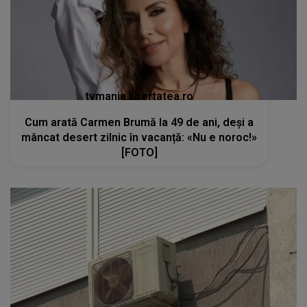
tvmania.libertatea.ro
Cum arată Carmen Brumă la 49 de ani, deși a
mâncat desert zilnic în vacanță: «Nu e noroc!»
[FOTO]