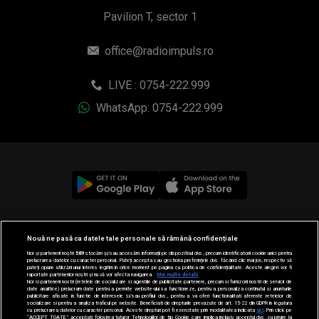
Pavilion T, sector 1
office@radioimpuls.ro
LIVE : 0754-222.999
WhatsApp: 0754-222.999
© 2019-2026 DOGAN MEDIA INTERNATIONAL SA, Toate
Nouă ne pasă ca datele tale personale să rămână confidențiale
drepturile rezervate.
Noi și partenerii noștri
589
stocăm și/sau accesăm informații pe dispozitivul dvs., precum identificatorii cookie unici pentru
prelucrarea datelor cu caracter personal. Puteți accepta sau gestiona preferințele dvs. făcând clic mai jos, respectiv vă
puteți opune utilizării unui interes legitim în orice moment pe pagina cu politica de confidențialitate. Aceste alegeri vor fi
raportate partenerilor noștri și nu vă vor afecta navigarea.
Mai multe detalii
Noi si partenerii nostri (retelele de socializare si agentiile de publicitate partenere, precum si furnizorii nostri de servicii de
date analitice) prelucram date pentru a permite website-ului sa functioneze, pentru a personaliza continutul si anunturile
publicitare afisate in functie de interesele si/sau profilul dvs., pentru a va oferi functionalitati aferente retelelor de
socializare si pentru a analiza traficul pe website. Beneficiati de drepturile prevazute de art. 15-22 din GDPR in legatura
cu prelucrarea datelor cu caracter personal. Aceste drepturi pot fi exercitate prin modalitatea indicata
aici
. Prin click pe
“ACCEPT TOATE”, acceptati folosirea tuturor Tehnologiilor de tip Cookie, care implica inclusiv acceptul dvs. cu privire la