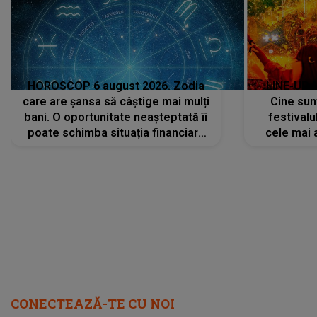
HOROSCOP 6 august 2026. Zodia
LINE-UP 
care are șansa să câștige mai mulți
Cine sunt
bani. O oportunitate neașteptată îi
festivalu
poate schimba situația financiară
cele mai 
la început de lună
sc
CONECTEAZĂ-TE CU NOI