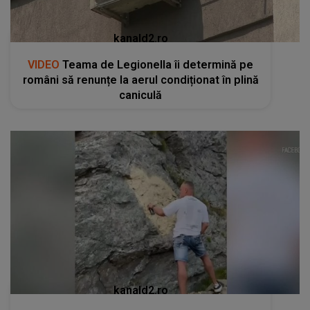
kanald2.ro
VIDEO
Teama de Legionella îi determină pe
români să renunțe la aerul condiționat în plină
caniculă
kanald2.ro