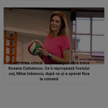
”E sub orice critică” Coșmarul prin care trece
Roxana Ciuhulescu. Ce îi reproșează fostului
soț, Mihai Ivănescu, după ce și-a operat fiica
la coloană