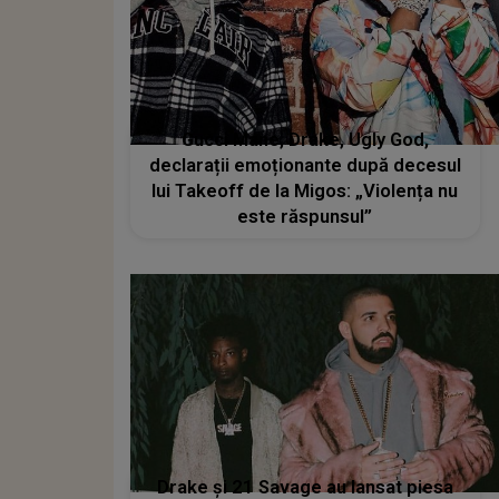
Gucci Mane, Drake, Ugly God,
declarații emoționante după decesul
lui Takeoff de la Migos: „Violența nu
este răspunsul”
Drake și 21 Savage au lansat piesa