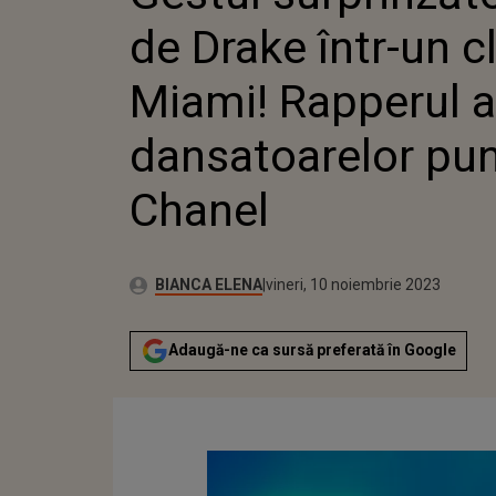
DANSAT
de Drake într-un c
CHANEL
Miami! Rapperul a 
dansatoarelor pun
Chanel
Publicat:
Autor:
joi, 10 noiembrie 2022
Actualizat:
BIANCA ELENA
vineri, 10 noiembrie 2023
Adaugă-ne ca sursă preferată în Google