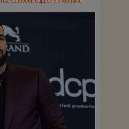
i mai cunoscuți trapperi din România