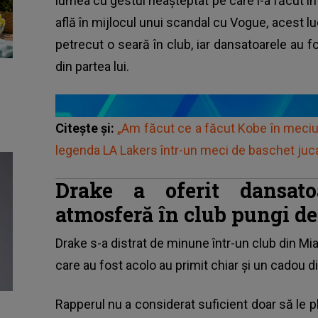
lumea cu gestul neașteptat pe care l-a făcut înt
află în mijlocul unui scandal cu Vogue, acest luc
petrecut o seară în club, iar dansatoarele au f
din partea lui.
Citește și:
„Am făcut ce a făcut Kobe în meciul
legenda LA Lakers într-un meci de baschet juca
Drake a oferit dansato
atmosferă în club pungi d
Drake
s-a distrat de minune într-un club din Mia
care au fost acolo au primit chiar și un cadou d
Rapperul nu a considerat suficient doar să le 