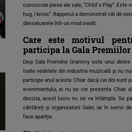
cunoscute piese ale sale, ”Child`s Play”. Este v
hug, I know”. Rapperul a demonstrat cât de ser
dansatoarele într-un mod inedit.
Care este motivul pen
participa la Gala Premiil
Deși Gala Premiilor Grammy este unul dintre
toate vedetele din industria muzicală și nu n
participe anul acesta. Chiar dacă cei doi sunt p
evenimentului, ei nu se vor prezenta. Chiar da
decizia, acest lucru nu se va întâmpla. Se pa
cântăreți și organizatorii Galei, iar în semn 
face apariția.