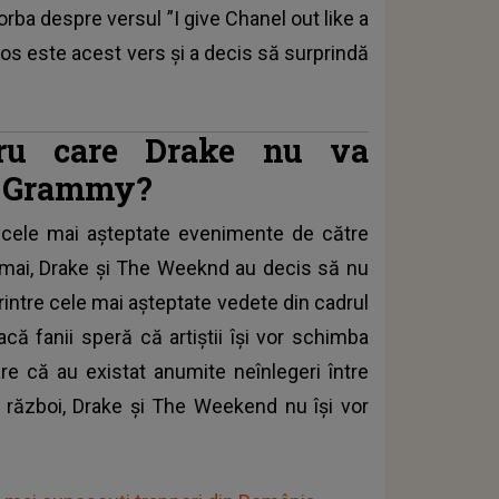
orba despre versul ”I give Chanel out like a
ios este acest vers și a decis să surprindă
tru care Drake nu va
or Grammy?
 cele mai așteptate evenimente de către
umai,
Drake
și The Weeknd au decis să nu
rintre cele mai așteptate vedete din cadrul
că fanii speră că artiștii își vor schimba
re că au existat anumite neînlegeri între
de război, Drake și The Weekend nu își vor