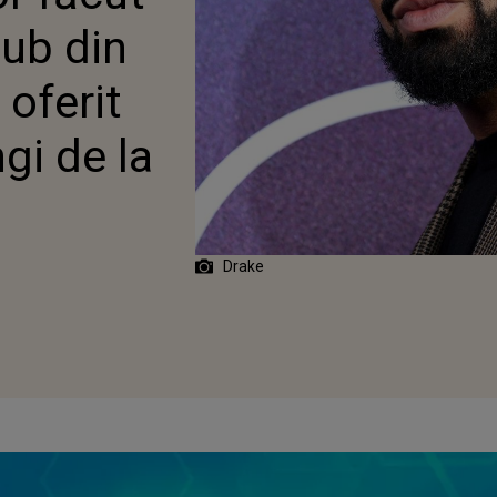
OARELOR PUNGI DE LA
lub din
oferit
gi de la
Drake