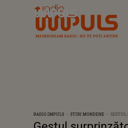
Radio Impuls
RADIO IMPULS
STIRI MONDENE
GESTUL
DE DRAK
Gestul surprinzăt
MIAMI! 