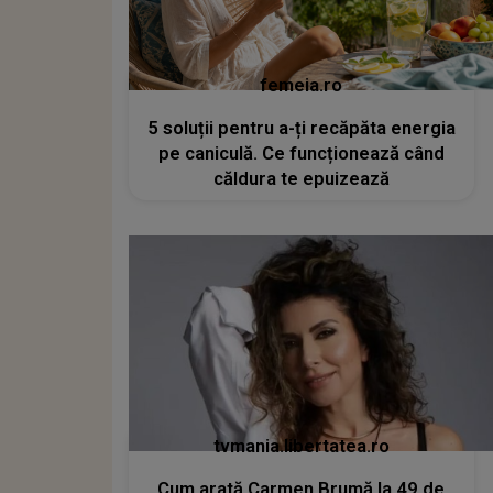
femeia.ro
5 soluții pentru a-ți recăpăta energia
pe caniculă. Ce funcționează când
căldura te epuizează
tvmania.libertatea.ro
Cum arată Carmen Brumă la 49 de