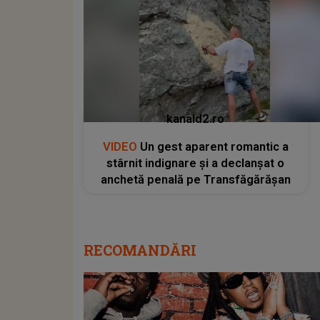
kanald2.ro
VIDEO
Un gest aparent romantic a
stârnit indignare și a declanșat o
anchetă penală pe Transfăgărășan
RECOMANDĂRI