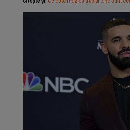
Citește și:
Ce este muzica trap și cine sunt ce