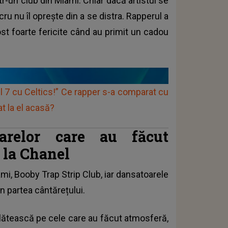
r-un club din Miami. Chiar dacă artistul se
ru nu îl oprește din a se distra. Rapperul a
ost foarte fericite când au primit un cadou
 7 cu Celtics!” Ce rapper s-a comparat cu
t la el acasă?
arelor care au făcut
e la Chanel
mi, Booby Trap Strip Club, iar dansatoarele
in partea cântărețului.
plătească pe cele care au făcut atmosferă,