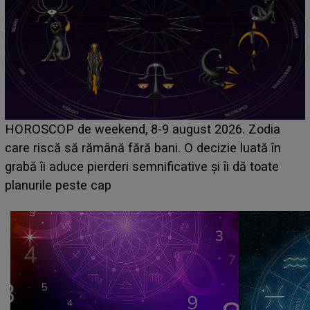
Emanuel a ținut ACEST DETALIU ASCUNS până
acum! În fața Alexandrei, concurentul din Casa Iubirii
face o MĂRTURISIRE NEAȘTEPTATĂ despre mama
sa: "I-am spus și ei în față, eu nu te iubesc pentru
că..."