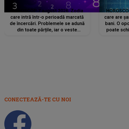
HOROSCOP 7 august 2026. Zodia
HOROSCOP 
care intră într-o perioadă marcată
care are șa
de încercări. Problemele se adună
bani. O opo
din toate părțile, iar o veste
poate schi
neașteptată îi dă planurile peste
la
cap
CONECTEAZĂ-TE CU NOI