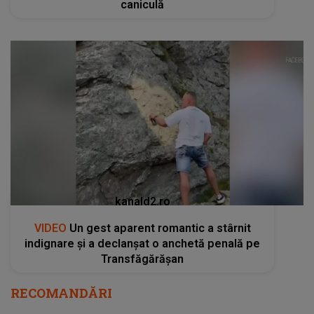
caniculă
kanald2.ro
VIDEO
Un gest aparent romantic a stârnit
indignare și a declanșat o anchetă penală pe
Transfăgărășan
RECOMANDĂRI