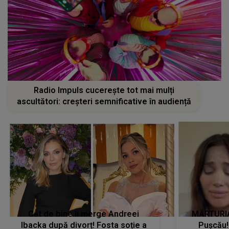
Radio Impuls cucerește tot mai mulți
ascultători: creșteri semnificative în audiență
Cât de bine îi merge Andreei
MĂRTURIA
Ibacka după divorț! Fosta soție a
Pușcău!