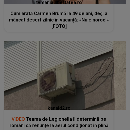
tvmania.libertatea.ro
Cum arată Carmen Brumă la 49 de ani, deși a
mâncat desert zilnic în vacanță: «Nu e noroc!»
[FOTO]
kanald2.ro
VIDEO
Teama de Legionella îi determină pe
români să renunțe la aerul condiționat în plină