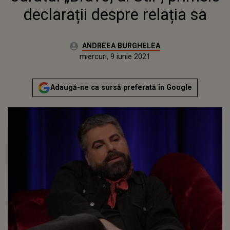
declarații despre relația sa
Autor:
ANDREEA BURGHELEA
Publicat:
miercuri, 9 iunie 2021
Actualizat:
miercuri, 9 iunie 2021
Adaugă-ne ca sursă preferată în Google