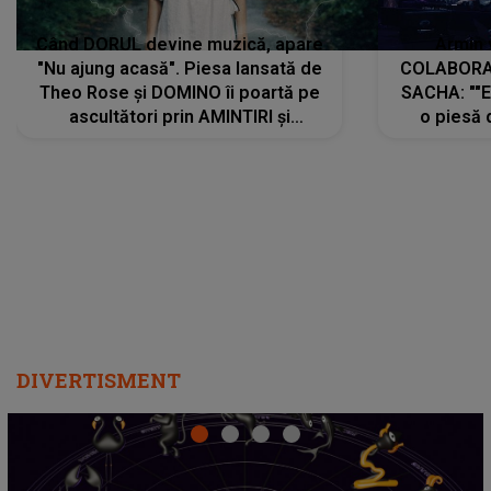
Când DORUL devine muzică, apare
Armin 
"Nu ajung acasă". Piesa lansată de
COLABORAR
Theo Rose și DOMINO îi poartă pe
SACHA: ""E
ascultători prin AMINTIRI și
o piesă 
REGĂSIRI, iar drumul emoțiilor
imediat pre
trece prin sufletul publicului:
cu mine șt
"Pentru toți cei care au plecat
păstrăm do
departe ca să le fie mai bine"
DIVERTISMENT