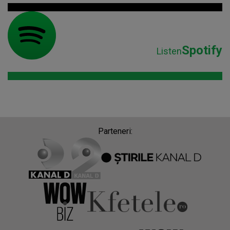
Spotify
Listen
Parteneri: