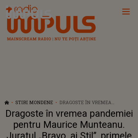
Radio Impuls
STIRI MONDENE
DRAGOSTE ÎN VREMEA
PANDEMIEI PENTRU MAURICE
Dragoste în vremea pandemiei
MUNTEANU. JURATUL „BRAVO,
AI STIL”, PRIMELE DECLARAȚII
pentru Maurice Munteanu.
DESPRE RELAȚIA SA
Juratul „Bravo, ai Stil”, primele