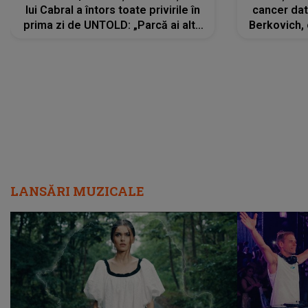
lui Cabral a întors toate privirile în
cancer dato
prima zi de UNTOLD: „Parcă ai altă
Berkovich, 
strălucire, emani putere,
accident ru
încredere, siguranță...”
Dacă nu 
LANSĂRI MUZICALE