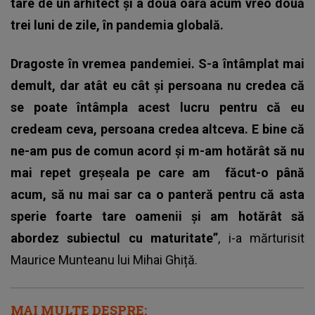
tare de un arhitect și a doua oară acum vreo două
trei luni de zile, în pandemia globală.
Dragoste în vremea pandemiei. S-a întâmplat mai
demult, dar atât eu cât și persoana nu credea că
se poate întâmpla acest lucru pentru că eu
credeam ceva, persoana credea altceva. E bine că
ne-am pus de comun acord și m-am hotărât să nu
mai repet greșeala pe care am făcut-o până
acum, să nu mai sar ca o panteră pentru că asta
sperie foarte tare oamenii și am hotărât să
abordez subiectul cu maturitate”
, i-a mărturisit
Maurice Munteanu lui Mihai Ghiță.
MAI MULTE DESPRE: