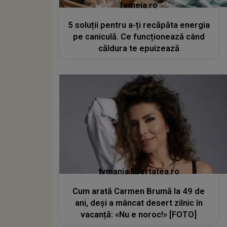
femeia.ro
5 soluții pentru a-ți recăpăta energia
pe caniculă. Ce funcționează când
căldura te epuizează
tvmania.libertatea.ro
Cum arată Carmen Brumă la 49 de
ani, deși a mâncat desert zilnic în
vacanță: «Nu e noroc!» [FOTO]