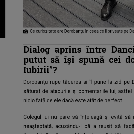
Ce curiozitate are Dorobanțu în ceea ce îl privește pe 
Dialog aprins între Danc
putut să își spună cei d
Iubirii”?
Dorobanțu rupe tăcerea și îl pune la zid pe D
săturat de atacurile și comentariile lui, astfe
nicio fată de ele dacă este atât de perfect.
Colegul lui nu pare să înțeleagă și evită să 
neașteptată, acuzându-l că a reușit să fac