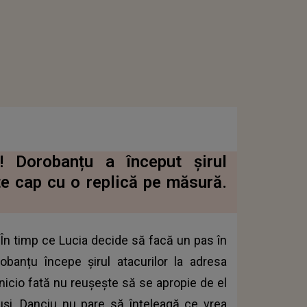
”! Dorobanțu a început șirul
ste cap cu o replică pe măsură.
În timp ce Lucia decide să facă un pas în
obanțu începe șirul atacurilor la adresa
nicio fată nu reușește să se apropie de el
tuși, Danciu nu pare să înțeleagă ce vrea