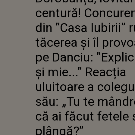
”CASA IU
centură! Concuren
TĂCEREA 
PROVOAC
”EXPLICĂ-
din ”Casa Iubirii” 
REACȚIA
COLEGULU
tăcerea și îl prov
MÂNDREȘ
FĂCUT F
PLÂNGĂ?
pe Danciu: ”Expli
și mie...” Reacția
uluitoare a colegu
său: „Tu te mândr
că ai făcut fetele 
plângă?”