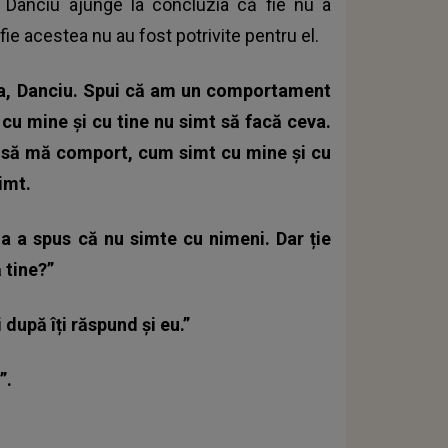
, Danciu ajunge la concluzia că fie nu a
fie acestea nu au fost potrivite pentru el.
ceva, Danciu. Spui că am un comportament
 cu mine și cu tine nu simt să facă ceva.
u să mă comport, cum simt cu mine și cu
simt.
a a spus că nu simte cu nimeni. Dar ție
 tine?”
după îți răspund și eu.”
”.