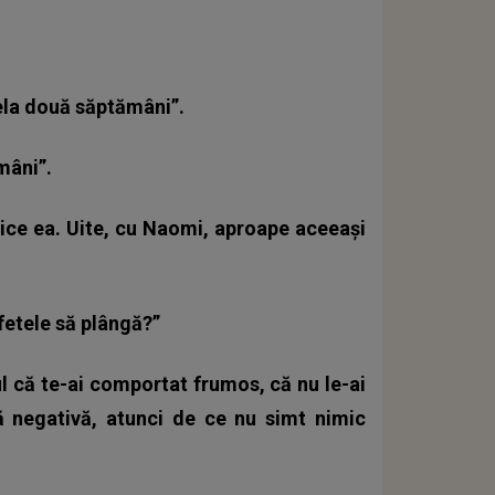
ela două săptămâni”.
mâni”.
zice ea. Uite, cu Naomi, aproape aceeași
 fetele să plângă?”
 că te-ai comportat frumos, că nu le-ai
nă negativă, atunci de ce nu simt nimic