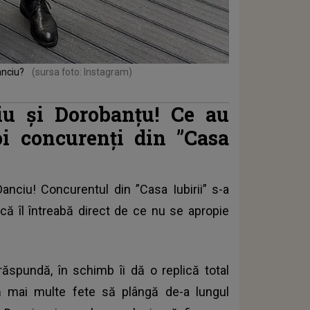
Danciu?
(sursa foto: Instagram)
iu și Dorobanțu! Ce au
oi concurenți din ”Casa
anciu! Concurentul din ”Casa Iubirii” s-a
l că îl întreabă direct de ce nu se apropie
răspundă, în schimb îi dă o replică total
ă mai multe fete să plângă de-a lungul