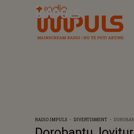
Radio Impuls
RADIO IMPULS
DIVERTISMENT
DOROBAN
SUB CEN
Dorobanțu, lovitu
CONCURE