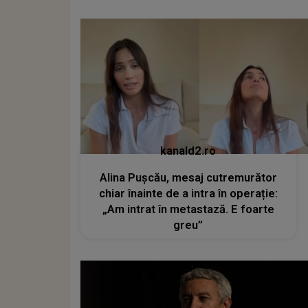
kanald2.ro
Alina Pușcău, mesaj cutremurător
chiar înainte de a intra în operație:
„Am intrat în metastază. E foarte
greu”