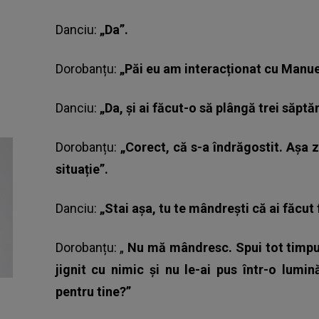
Danciu:
„Da”.
Dorobanțu:
„Păi eu am interacționat cu Manu
Danciu:
„Da, și ai făcut-o să plângă trei săptă
Dorobanțu:
„Corect, că s-a îndrăgostit. Așa 
situație”.
Danciu:
„Stai așa, tu te mândrești că ai făcut
Dorobanțu: „
Nu mă mândresc. Spui tot timpul
jignit cu nimic și nu le-ai pus într-o lumi
pentru tine?”