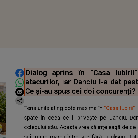
DISTRIBUIE ARTICOLUL
Dialog aprins în ”Casa Iubirii
atacurilor, iar Danciu l-a dat pe
Ce și-au spus cei doi concurenți?
Tensiunile ating cote maxime în
”Casa Iubirii”!
spate în ceea ce îl privește pe Danciu, Dor
colegului său. Acesta vrea să înțeleagă de ce 
și îi pune marea întrebare fără ocolișuri. To