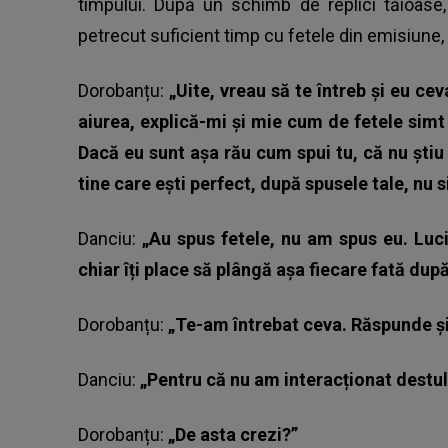
timpului. După un schimb de replici tăioase
petrecut suficient timp cu fetele din emisiune, 
Dorobanțu:
„Uite, vreau să te întreb și eu 
aiurea, explică-mi și mie cum de fetele simt
Dacă eu sunt așa rău cum spui tu, că nu ști
tine care ești perfect, după spusele tale, nu 
Danciu:
„Au spus fetele, nu am spus eu. Luci
chiar îți place să plângă așa fiecare fată după
Dorobanțu:
„Te-am întrebat ceva. Răspunde și 
Danciu:
„Pentru că nu am interacționat destul
Dorobanțu:
„De asta crezi?”