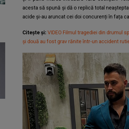
acesta să spună și dă o replică total neașteptată,
acide și-au aruncat cei doi concurenți în fața c
Citește și:
VIDEO Filmul tragediei din drumul s
şi două au fost grav rănite într-un accident rutie