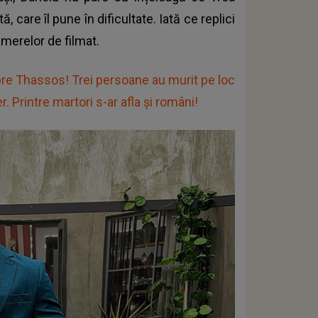
 care îl pune în dificultate. Iată ce replici
amerelor de filmat.
pre Thassos! Trei persoane au murit pe loc
r. Printre martori s-ar afla și români!