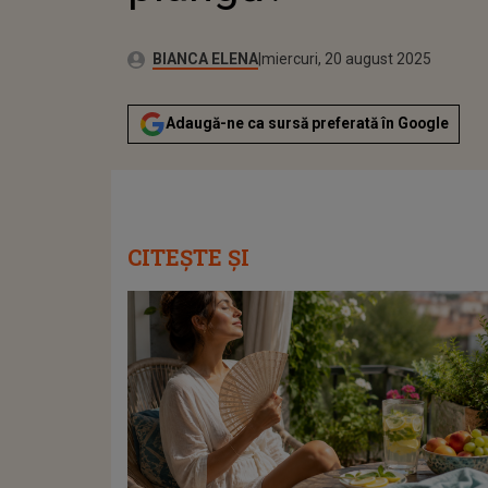
Publicat:
Autor:
miercuri, 20 august 2025
Actualizat:
BIANCA ELENA
miercuri, 20 august 2025
Adaugă-ne ca sursă preferată în Google
CITEȘTE ȘI