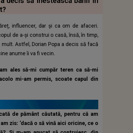
a decis să inestească banii în
t?
eț, influencer, dar și ca om de afaceri.
opul de a-și construi o casă, însă, în timp,
i mult. Astfel, Dorian Popa a decis să facă
ne anume îi va fi vecin.
 am ales să-mi cumpăr teren ca să-mi
 acolo mi-am permis, scoate capul din
cată de pământ căutată, pentru că am
am zis: ‘dacă o să vină aici oricine, ce o
nă?. Și m-am apucat să contruiesc, din