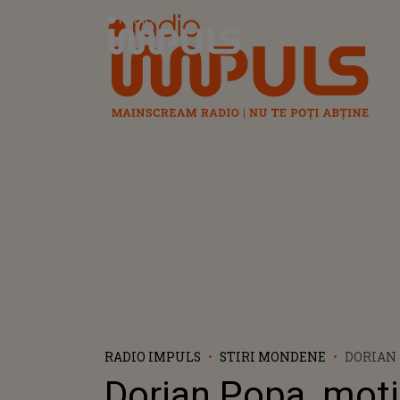
Radio Impuls
RADIO IMPULS
STIRI MONDENE
DORIAN 
PENTRU 
Dorian Popa, moti
INVESTE