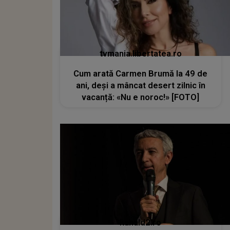
tvmania.libertatea.ro
Cum arată Carmen Brumă la 49 de
ani, deși a mâncat desert zilnic în
vacanță: «Nu e noroc!» [FOTO]
kanald2.ro