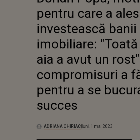
IMOBILI
pentru care a ales
AIA A A
COMPRO
PENTRU 
investească banii 
SUCCES
imobiliare: "Toată
aia a avut un rost"
compromisuri a f
pentru a se bucur
succes
Autor:
Publicat:
ADRIANA CHIRIAC
luni, 1 mai 2023