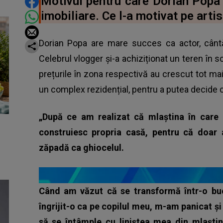
DISTRIBUIE ARTICOLUL
Motivul pentru care Dorian Popa 
imobiliare. Ce l-a motivat pe artis
Dorian Popa are mare succes ca actor, cântăr
Celebrul vlogger și-a achiziționat un teren în sc
prețurile în zona respectivă au crescut tot ma
un complex rezidențial, pentru a putea decide ci
„După ce am realizat că mlaștina în care
construiesc propria casă, pentru că doar
zăpadă ca ghiocelul.
Când am văzut că se transformă într-o bu
îngrijit-o ca pe copilul meu, m-am panicat și 
să se întâmple cu liniștea mea din mlaști