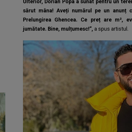
Ulterior, Dorian Popa a sunat pentru un teren
sărut mâna! Aveți numărul pe un anunț 
Prelungirea Ghencea. Ce preț are m², evi
jumătate. Bine, mulțumesc!”,
a spus artistul.