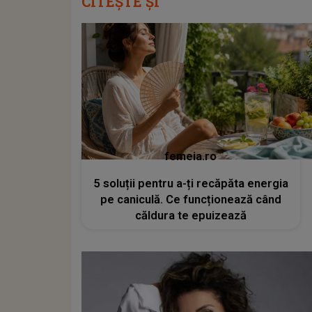
CITEȘTE ȘI
femeia.ro
5 soluții pentru a-ți recăpăta energia
pe caniculă. Ce funcționează când
căldura te epuizează