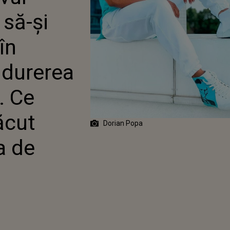
ARE: "TOATĂ DUREREA
 să-și
VUT UN ROST". CE
MISURI A FĂCUT
A SE BUCURA DE
în
 durerea
. Ce
ăcut
Dorian Popa
a de