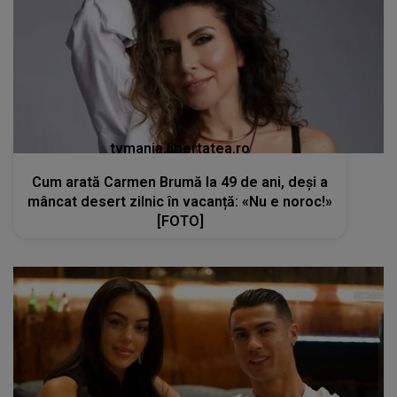
tvmania.libertatea.ro
Cum arată Carmen Brumă la 49 de ani, deși a
mâncat desert zilnic în vacanță: «Nu e noroc!»
[FOTO]