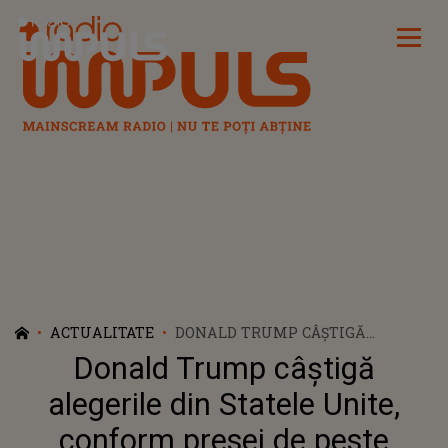
Radio Impuls
ACTUALITATE
DONALD TRUMP CÂȘTIGĂ
ALEGERILE DIN STATELE UNITE,
Donald Trump câștigă
CONFORM PRESEI DE PESTE
OCEAN
alegerile din Statele Unite,
conform presei de peste