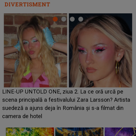
DIVERTISMENT
Ce a dezvăluit noua concurentă din "Casa Iubirii" l-a
luat prin surprindere pe Emanuel. CINE ESTE
BĂIATUL VIZAT de Alexandra?! Aflându-se în fața
faptului împlinit, A RECUNOSCUT IMEDIAT: "Am
avut..."