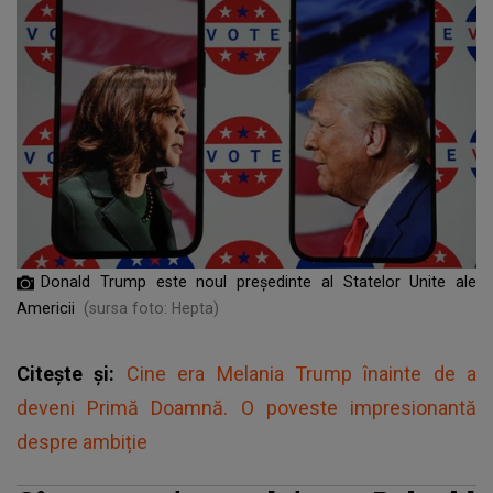
Donald Trump este noul președinte al Statelor Unite ale
Americii
(sursa foto: Hepta)
Citește și:
Cine era Melania Trump înainte de a
deveni Primă Doamnă. O poveste impresionantă
despre ambiție