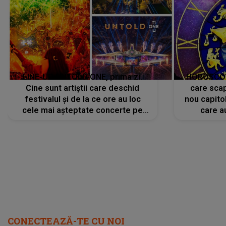
LINE-UP UNTOLD ONE, prima zi.
HOROSCOP 
Cine sunt artiștii care deschid
care scap
festivalul și de la ce ore au loc
nou capitol
cele mai așteptate concerte pe
care a
scena principală?
perioadă 
CONECTEAZĂ-TE CU NOI