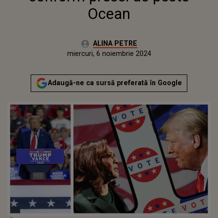
Ocean
Autor:
ALINA PETRE
Publicat:
miercuri, 6 noiembrie 2024
Actualizat:
miercuri, 6 noiembrie 2024
Adaugă-ne ca sursă preferată în Google