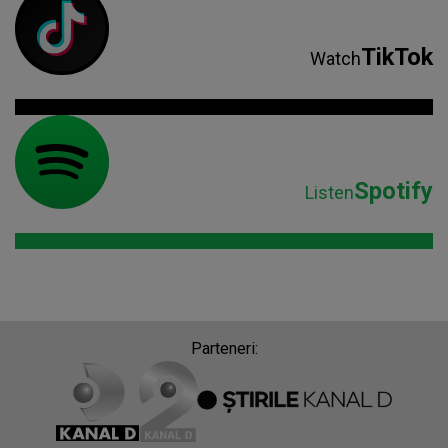
TikTok
Watch
Spotify
Listen
Parteneri: