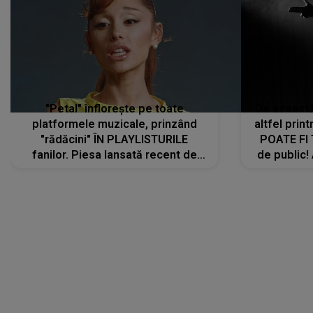
"Petal" înflorește pe toate
De această 
platformele muzicale, prinzând
altfel prin
"rădăcini" ÎN PLAYLISTURILE
POATE FI
fanilor. Piesa lansată recent de
de public!
Ariana Grande îi face pe
a lansat V
ascultători SĂ O ASCULTE PE
REPEAT