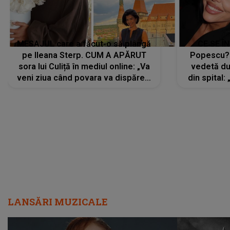
MESAJUL care a făcut-o să plângă
CE SE Î
pe Ileana Sterp. CUM A APĂRUT
Popescu?
sora lui Culiță în mediul online: „Va
vedetă du
veni ziua când povara va dispărea,
din spital:
iar lacrimile...”
LANSĂRI MUZICALE