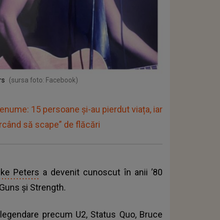
rs
(sursa foto: Facebook)
renume: 15 persoane și-au pierdut viața, iar
ercând să scape” de flăcări
ke Peters
a devenit cunoscut în anii ’80
 Guns și Strength.
me legendare precum U2, Status Quo, Bruce