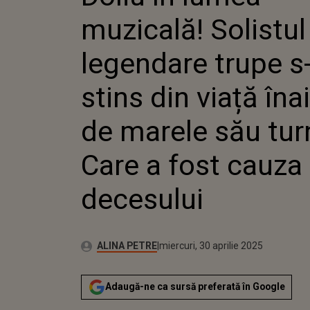
TRUPE S
muzicală! Solistul
VIAȚĂ Î
MARELE
CARE A 
legendare trupe s
DECESU
stins din viață îna
de marele său tur
Care a fost cauza
decesului
Autor:
Publicat:
ALINA PETRE
miercuri, 30 aprilie 2025
Adaugă-ne ca sursă preferată în Google