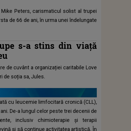
Mike Peters, carismaticul solist al trupei
rsta de 66 de ani, în urma unei îndelungate
rupe s-a stins din viață
eu
re de cuvânt a organizației caritabile Love
i de soția sa, Jules.
ată cu leucemie limfocitară cronică (CLL),
ni. De-a lungul celor peste trei decenii de
te, inclusiv chimioterapie și terapii
ină și să continue activitatea artistică. În