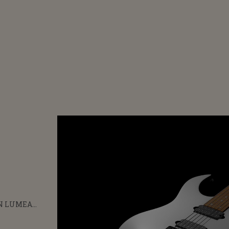
ÎN LUMEA
Ă! SOLISTUL
EGENDARE