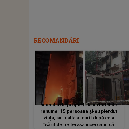
RECOMANDĂRI
Incendiu de proporții la un hotel de
renume: 15 persoane și-au pierdut
viața, iar o alta a murit după ce a
”sărit de pe terasă încercând să