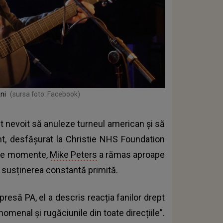
ni
(sursa foto: Facebook)
st nevoit să anuleze turneul american și să
t, desfășurat la Christie NHS Foundation
cile momente,
Mike Peters
a rămas aproape
u susținerea constantă primită.
presă PA, el a descris reacția fanilor drept
nomenal și rugăciunile din toate direcțiile”.