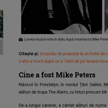
Lumea muzicii este în doliu după moartea lui Mike Pete
Citește și:
Incendiu de proporții la un hotel de 
o alta a murit după ce a ”sărit de pe terasă înc
Cine a fost Mike Peters
Născut în Prestatyn, în nordul Țării Galilor,
Mi
alături de trupa The Alarm, cu hituri precum 68
De-a lungul carierei, a cântat alături de nu