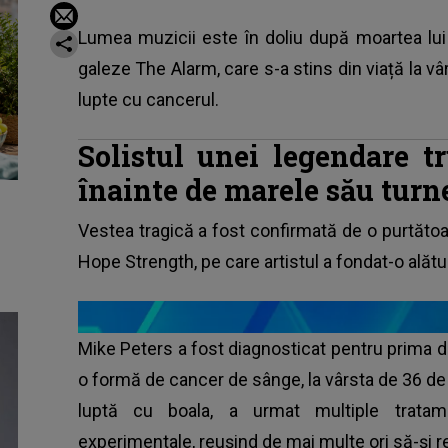
Lumea muzicii este în doliu după moartea lui 
galeze The Alarm, care s-a stins din viață la vâ
lupte cu cancerul.
Solistul unei legendare t
înainte de marele său turn
Vestea tragică a fost confirmată de o purtătoa
Hope Strength, pe care artistul a fondat-o alătur
Mike Peters a fost diagnosticat pentru prima d
o formă de cancer de sânge, la vârsta de 36 de a
luptă cu boala, a urmat multiple tratamen
experimentale, reușind de mai multe ori să-și rev