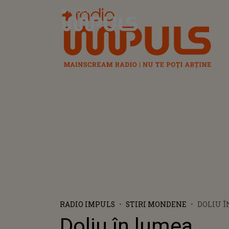
Radio Impuls
RADIO IMPULS
STIRI MONDENE
DOLIU 
MUZICAL
Doliu în lumea
UNEI L