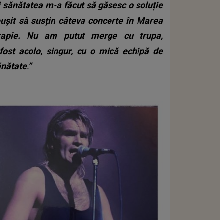
i sănătatea m-a făcut să găsesc o soluție
eușit să susțin câteva concerte în Marea
oterapie. Nu am putut merge cu trupa,
ost acolo, singur, cu o mică echipă de
ănătate.”