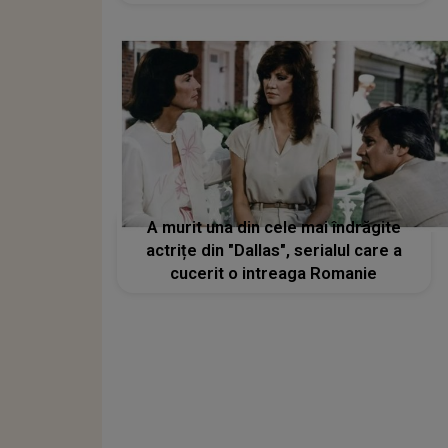
scape” de flăcări
A murit una din cele mai îndrăgite
actrițe din "Dallas", serialul care a
cucerit o intreaga Romanie