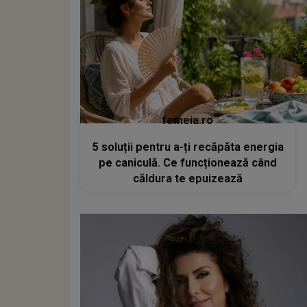
femeia.ro
5 soluții pentru a-ți recăpăta energia
pe caniculă. Ce funcționează când
căldura te epuizează