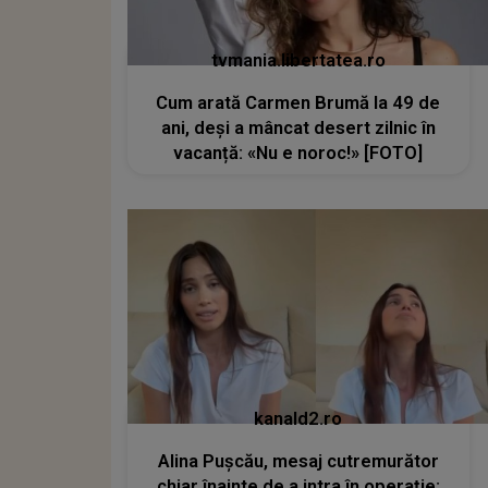
tvmania.libertatea.ro
Cum arată Carmen Brumă la 49 de
ani, deși a mâncat desert zilnic în
vacanță: «Nu e noroc!» [FOTO]
kanald2.ro
Alina Pușcău, mesaj cutremurător
chiar înainte de a intra în operație: