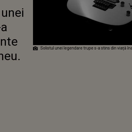
-A STINS DIN
 unei
NAINTE DE
 SĂU TURNEU.
FOST CAUZA
-a
LUI
inte
Solistul unei legendare trupe s-a stins din viață 
neu.