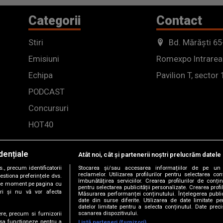
Categorii
Contact
Stiri
Bd. Mărăști 65
Emisiuni
Romexpo Intrarea
Echipa
Pavilion T, sector 
PODCAST
Concursuri
HOT40
dențiale
Atât noi, cât și partenerii noștri prelucrăm datele 
, precum identificatorii
Stocarea și/sau accesarea informațiilor de pe un 
reclamelor. Utilizarea profilurilor pentru selectarea con
estiona preferințele dvs.
îmbunătățirea serviciilor. Crearea profilurilor de conținu
orice moment pe pagina cu
pentru selectarea publicității personalizate. Crearea profil
ștri și nu vă vor afecta
Măsurarea performanței conținutului. Înțelegerea public
date din surse diferite. Utilizarea de date limitate pen
datelor limitate pentru a selecta conținutul. Date preci
scanarea dispozitivului.
ere, precum si furnizorii
 sa functioneze, pentru a
Listă parteneri (furnizori)