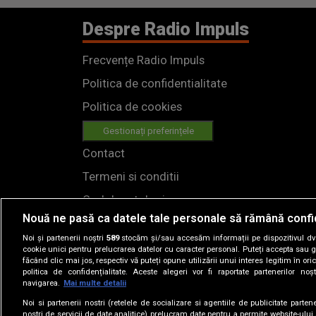
Despre Radio Impuls
Frecvențe Radio Impuls
Politica de confidentialitate
Politica de cookies
Gestionați preferințele
Contact
Termeni si conditii
Cod deontologic
Nouă ne pasă ca datele tale personale să rămână confi
Regulamente
Noi și partenerii noștri
589
stocăm și/sau accesăm informații pe dispozitivul dvs.
cookie unici pentru prelucrarea datelor cu caracter personal. Puteți accepta sau g
făcând clic mai jos, respectiv vă puteți opune utilizării unui interes legitim în 
politica de confidențialitate. Aceste alegeri vor fi raportate partenerilor no
navigarea.
Mai multe detalii
Noi si partenerii nostri (retelele de socializare si agentiile de publicitate parten
nostri de servicii de date analitice) prelucram date pentru a permite website-ului