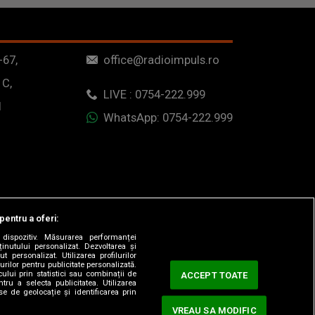
-67,
office@radioimpuls.ro
 C,
LIVE : 0754-222.999
1
WhatsApp: 0754-222.999
pentru a oferi:
dispozitiv. Măsurarea performanței
ținutului personalizat. Dezvoltarea și
t personalizat. Utilizarea profilurilor
urilor pentru publicitate personalizată.
ului prin statistici sau combinații de
ACCEPT TOATE
tru a selecta publicitatea. Utilizarea
se de geolocație și identificarea prin
VREAU SA MODIFIC