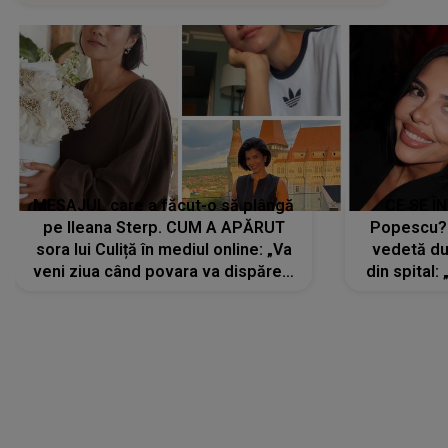
MESAJUL care a făcut-o să plângă
CE SE Î
pe Ileana Sterp. CUM A APĂRUT
Popescu?
sora lui Culiță în mediul online: „Va
vedetă du
veni ziua când povara va dispărea,
din spital:
iar lacrimile...”