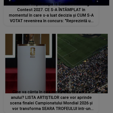
România va participa la Eurovision Song
Contest 2027. CE S-A ÎNTÂMPLAT în
momentul în care s-a luat decizia și CUM S-A
VOTAT revenirea în concurs: "Reprezintă un
proiect strategic de..."
Cine va cânta în cea mai urmărită seară a
anului? LISTA ARTIȘTILOR care vor aprinde
scena finalei Campionatului Mondial 2026 și
vor transforma SEARA TROFEULUI într-un