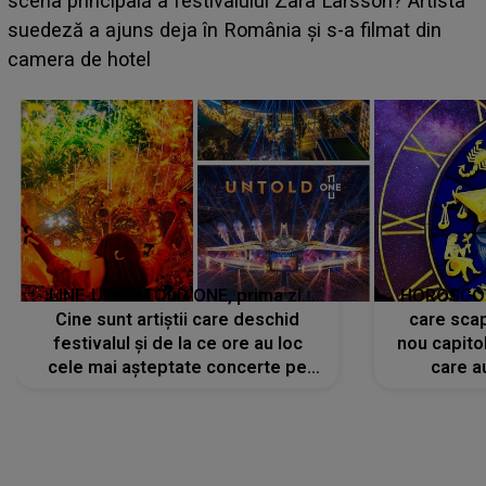
luat prin surprindere pe Emanuel. CINE ESTE
BĂIATUL VIZAT de Alexandra?! Aflându-se în fața
faptului împlinit, A RECUNOSCUT IMEDIAT: "Am
avut..."
LINE-UP UNTOLD ONE, prima zi.
HOROSCOP 
Cine sunt artiștii care deschid
care scap
festivalul și de la ce ore au loc
nou capitol
cele mai așteptate concerte pe
care a
scena principală?
perioadă 