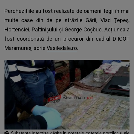
Perchezițiile au fost realizate de oamenii legii în mai
multe case din de pe străzile Gării, Vlad Ţepeş,
Hortensiei, Păltinişului şi George Coşbuc. Acţiunea a
fost coordonată de un procuror din cadrul DIICOT
Maramureş, scrie
Vasiledale.ro
.
Substanțe interzise găsite în cotețele cotețele porcilor și ale