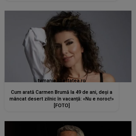
tvmania.libertatea.ro
Cum arată Carmen Brumă la 49 de ani, deși a
mâncat desert zilnic în vacanță: «Nu e noroc!»
[FOTO]