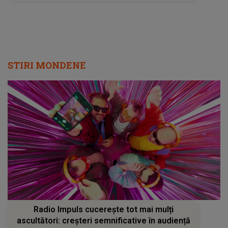
show de neuitat: "Ceremonia de închidere va
încheia..."
STIRI MONDENE
Radio Impuls cucerește tot mai mulți
ascultători: creșteri semnificative în audiență