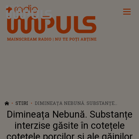
Radio Impuls
STIRI
DIMINEAȚA NEBUNĂ. SUBSTANȚE
INTERZISE GĂSITE ÎN COTEȚELE COTEȚELE
Dimineața Nebună. Substanțe
PORCILOR ȘI ALE GĂINILOR ÎN BAIA MARE.
AUDIO
interzise găsite în cotețele
cotețele porcilor și ale găinilor