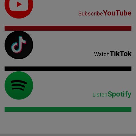
YouTube
Subscribe
TikTok
Watch
Spotify
Listen