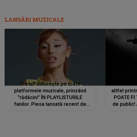
LANSĂRI MUZICALE
"Petal" înflorește pe toate
De această 
platformele muzicale, prinzând
altfel prin
"rădăcini" ÎN PLAYLISTURILE
POATE FI
fanilor. Piesa lansată recent de
de public!
Ariana Grande îi face pe
a lansat V
ascultători SĂ O ASCULTE PE
REPEAT