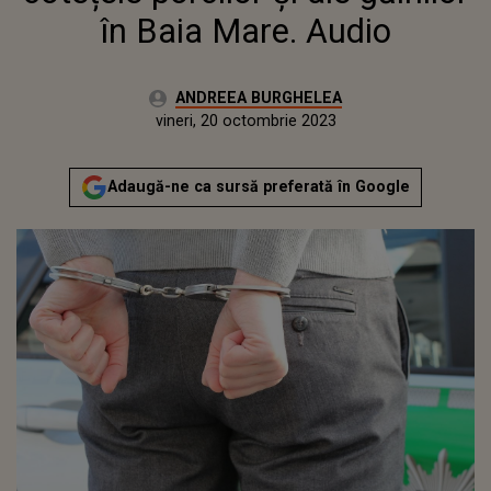
în Baia Mare. Audio
Autor:
ANDREEA BURGHELEA
Publicat:
joi, 20 octombrie 2022
Actualizat:
vineri, 20 octombrie 2023
Adaugă-ne ca sursă preferată în Google