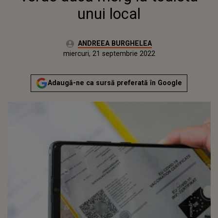
unui local
Autor:
ANDREEA BURGHELEA
Publicat:
marți, 21 septembrie 2021
Actualizat:
miercuri, 21 septembrie 2022
Adaugă-ne ca sursă preferată în Google