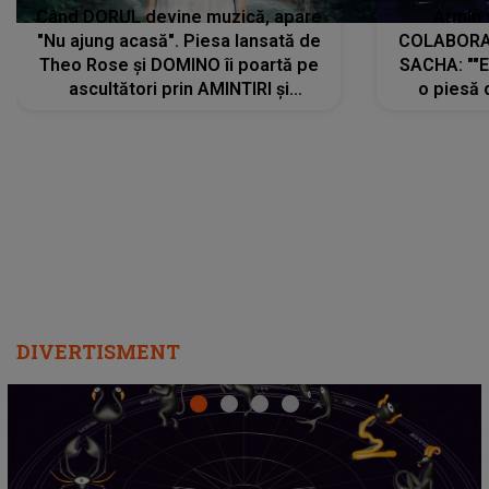
Când DORUL devine muzică, apare
Armin 
"Nu ajung acasă". Piesa lansată de
COLABORAR
Theo Rose și DOMINO îi poartă pe
SACHA: ""E
ascultători prin AMINTIRI și
o piesă 
REGĂSIRI, iar drumul emoțiilor
imediat pre
trece prin sufletul publicului:
cu mine șt
"Pentru toți cei care au plecat
păstrăm do
departe ca să le fie mai bine"
DIVERTISMENT