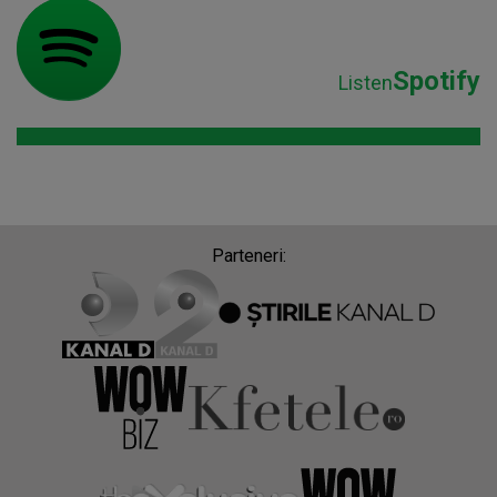
Spotify
Listen
Parteneri: