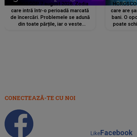
HOROSCOP 7 august 2026. Zodia
HOROSCOP 
care intră într-o perioadă marcată
care are șa
de încercări. Problemele se adună
bani. O opo
din toate părțile, iar o veste
poate schi
neașteptată îi dă planurile peste
la
cap
CONECTEAZĂ-TE CU NOI
Facebook
Like