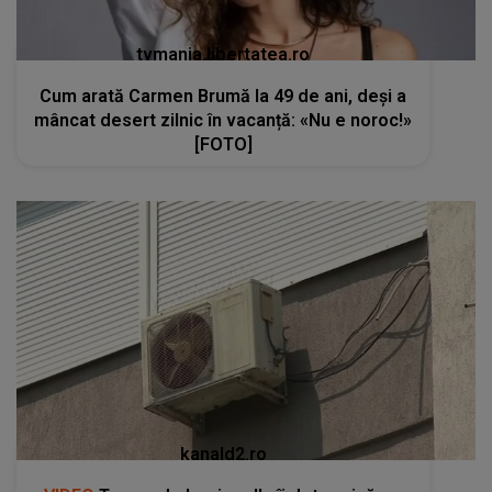
tvmania.libertatea.ro
Cum arată Carmen Brumă la 49 de ani, deși a
mâncat desert zilnic în vacanță: «Nu e noroc!»
[FOTO]
kanald2.ro