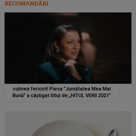
RECOMANDĂRI
AUDIO Dimineaţa Nebună. Andra este în
culmea fericirii! Piesa ”Jumătatea Mea Mai
Bună” a câștigat titlul de „HITUL VERII 2021”