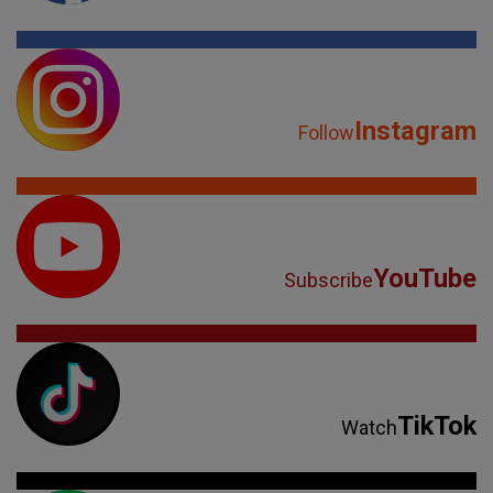
Instagram
Follow
YouTube
Subscribe
TikTok
Watch