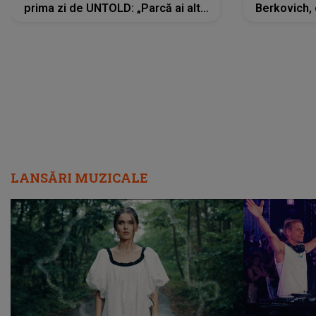
prima zi de UNTOLD: „Parcă ai altă
Berkovich, 
strălucire, emani putere,
accident ru
încredere, siguranță...”
Dacă nu 
LANSĂRI MUZICALE