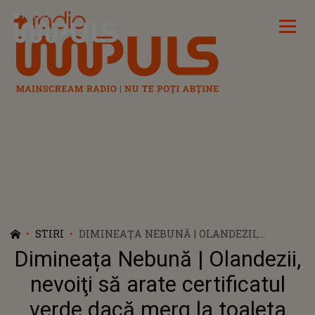
Radio Impuls
STIRI
DIMINEAȚA NEBUNĂ | OLANDEZII,
NEVOIŢI SĂ ARATE CERTIFICATUL VERDE
Dimineața Nebună | Olandezii,
DACĂ MERG LA TOALETA UNUI LOCAL
nevoiţi să arate certificatul
verde dacă merg la toaleta