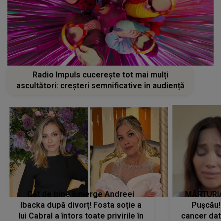
Radio Impuls cucerește tot mai mulți
ascultători: creșteri semnificative în audiență
Cât de bine îi merge Andreei
MĂRTURIA
Ibacka după divorț! Fosta soție a
Pușcău!
lui Cabral a întors toate privirile în
cancer dato