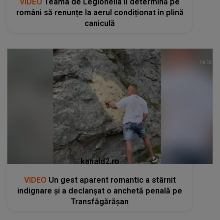
VIDEO
Teama de Legionella îi determină pe
români să renunțe la aerul condiționat în plină
caniculă
kanald2.ro
VIDEO
Un gest aparent romantic a stârnit
indignare și a declanșat o anchetă penală pe
Transfăgărășan