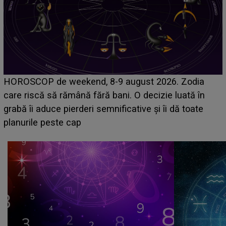
Emanuel a ținut ACEST DETALIU ASCUNS până
acum! În fața Alexandrei, concurentul din Casa Iubir
face o MĂRTURISIRE NEAȘTEPTATĂ despre mam
sa: "I-am spus și ei în față, eu nu te iubesc pentru
că..."