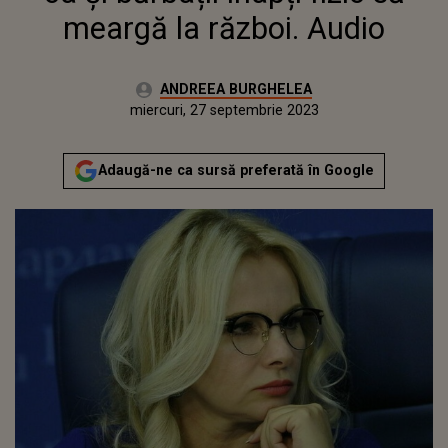
meargă la război. Audio
Autor:
ANDREEA BURGHELEA
Publicat:
marți, 27 septembrie 2022
Actualizat:
miercuri, 27 septembrie 2023
Adaugă-ne ca sursă preferată în Google