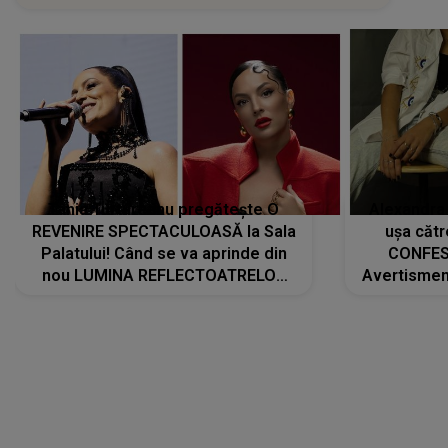
Tania Turtureanu pregătește O
Alexandra
REVENIRE SPECTACULOASĂ la Sala
ușa cătr
Palatului! Când se va aprinde din
CONFES
nou LUMINA REFLECTOATRELOR
Avertismentu
pentru artistă: " Vor fi multe
rămas ÎNT
cântece noi, în premieră. Cântece
au format-
care abia acum învață să respire"
"Am f