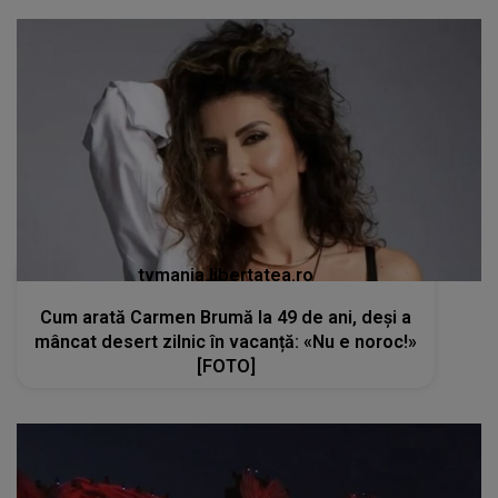
tvmania.libertatea.ro
Cum arată Carmen Brumă la 49 de ani, deși a
mâncat desert zilnic în vacanță: «Nu e noroc!»
[FOTO]