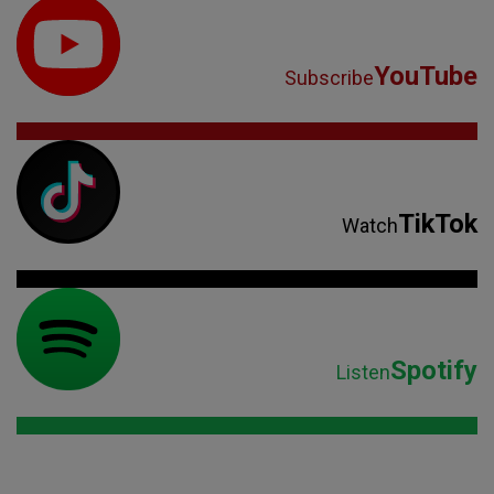
YouTube
Subscribe
TikTok
Watch
Spotify
Listen