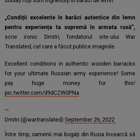
soldați ruși sunt înghesuiți în barăci de lemn.
„Condiții excelente în barăci autentice din lemn
pentru experiența ta supremă în armata rusă”,
scrie ironic Dmitri, fondatorul site-ului War
Translated, cel care a făcut publice imaginile.
Excellent conditions in authentic wooden barracks
for your ultimate Russian army experience! Some
pay huge money for this!
pic.twitter.com/d9dCZW0PNa
—
Dmitri (@wartranslated)
September 26, 2022
Între timp, oamenii mai bogați din Rusia încearcă să