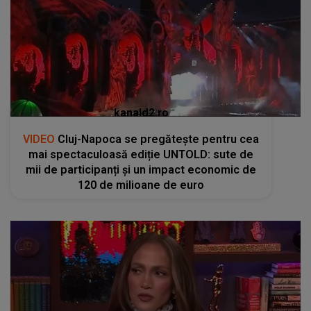
kanald2.ro
VIDEO
Cluj-Napoca se pregătește pentru cea
mai spectaculoasă ediție UNTOLD: sute de
mii de participanți și un impact economic de
120 de milioane de euro