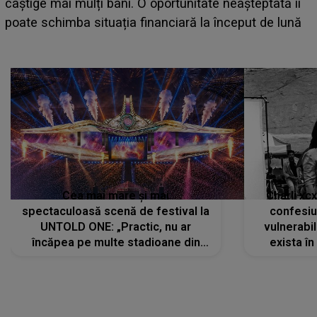
care deschid festivalul și de la ce ore au loc cele mai
așteptate concerte pe scena principală?
Cea mai mare și mai
Charli xc
spectaculoasă scenă de festival la
confesiu
UNTOLD ONE: „Practic, nu ar
vulnerabil
încăpea pe multe stadioane din
exista în
lume”. Evenimentul începe joi, 6
august 2026