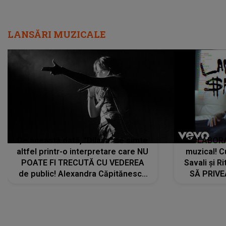
LANSĂRI MUZICALE
De această dată, "Dilaila" se simte
COLABORAR
altfel printr-o interpretare care NU
muzical! C
POATE FI TRECUTĂ CU VEDEREA
Savali și Ri
de public! Alexandra Căpitănescu
SĂ PRIV
a lansat VERSIUNEA LIVE a piesei