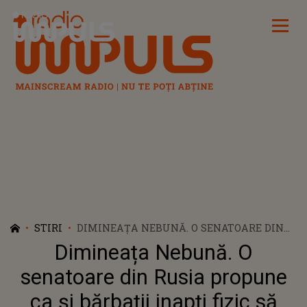
Radio Impuls
STIRI
DIMINEAȚA NEBUNĂ. O SENATOARE DIN
RUSIA PROPUNE CA ȘI BĂRBAȚII INAPȚI
Dimineața Nebună. O
FIZIC SĂ MEARGĂ LA RĂZBOI. AUDIO
senatoare din Rusia propune
ca și bărbații inapți fizic să