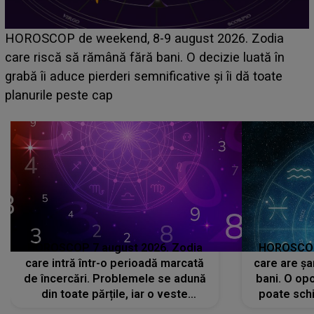
Emanuel a ținut ACEST DETALIU ASCUNS până
acum! În fața Alexandrei, concurentul din Casa Iubirii
face o MĂRTURISIRE NEAȘTEPTATĂ despre mama
sa: "I-am spus și ei în față, eu nu te iubesc pentru
că..."
HOROSCOP 7 august 2026. Zodia
HOROSCOP 
care intră într-o perioadă marcată
care are șa
de încercări. Problemele se adună
bani. O opo
din toate părțile, iar o veste
poate schi
neașteptată îi dă planurile peste
la