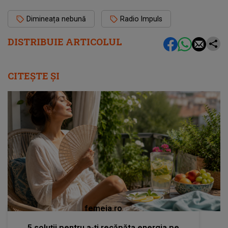
Dimineața nebună
Radio Impuls
DISTRIBUIE ARTICOLUL
CITEȘTE ȘI
femeia.ro
5 soluții pentru a-ți recăpăta energia pe