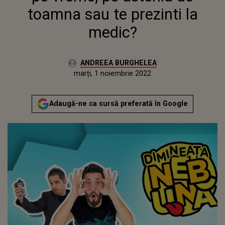
toamna sau te prezinti la
medic?
Autor:
ANDREEA BURGHELEA
Publicat:
luni, 1 noiembrie 2021
Actualizat:
marți, 1 noiembrie 2022
Adaugă-ne ca sursă preferată în Google