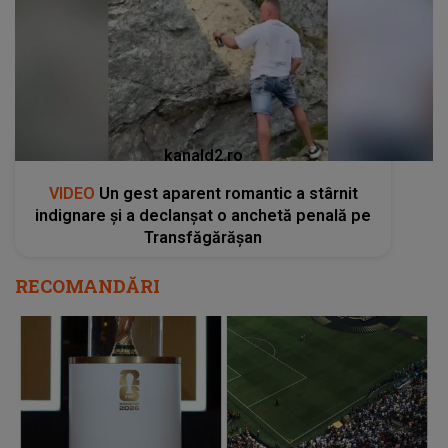
kanald2.ro
VIDEO
Un gest aparent romantic a stârnit
indignare și a declanșat o anchetă penală pe
Transfăgărășan
RECOMANDĂRI