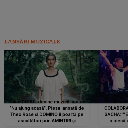
LANSĂRI MUZICALE
Când DORUL devine muzică, apare
Armin 
"Nu ajung acasă". Piesa lansată de
COLABORAR
Theo Rose și DOMINO îi poartă pe
SACHA: ""E
ascultători prin AMINTIRI și
o piesă 
REGĂSIRI, iar drumul emoțiilor
imediat pre