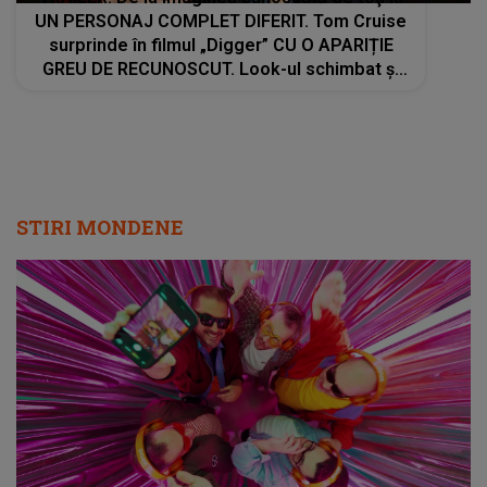
UN PERSONAJ COMPLET DIFERIT. Tom Cruise
surprinde în filmul „Digger” CU O APARIȚIE
GREU DE RECUNOSCUT. Look-ul schimbat şi
detaliile personajului au făcut ca mulţi fani să
privească de două ori imaginile
STIRI MONDENE