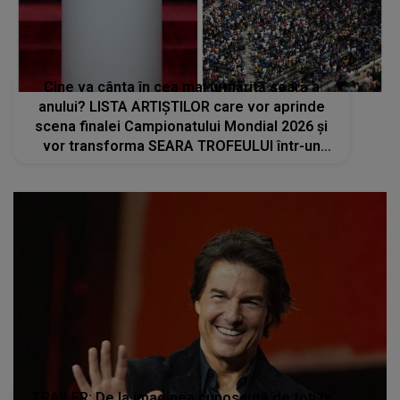
Cine va cânta în cea mai urmărită seară a
anului? LISTA ARTIȘTILOR care vor aprinde
scena finalei Campionatului Mondial 2026 și
vor transforma SEARA TROFEULUI într-un
show de neuitat: "Ceremonia de închidere va
încheia..."
TRAILER: De la imaginea cunoscută de toţi la