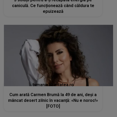
caniculă. Ce funcționează când căldura te
epuizează
tvmania.libertatea.ro
Cum arată Carmen Brumă la 49 de ani, deși a
mâncat desert zilnic în vacanță: «Nu e noroc!»
[FOTO]