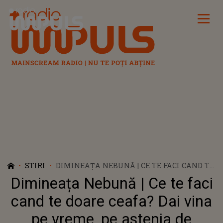
Radio Impuls
STIRI
DIMINEAȚA NEBUNĂ | CE TE FACI CAND TE
DOARE CEAFA? DAI VINA PE VREME, PE
Dimineața Nebună | Ce te faci
ASTENIA DE TOAMNA SAU TE PREZINTI
LA MEDIC?
cand te doare ceafa? Dai vina
pe vreme, pe astenia de