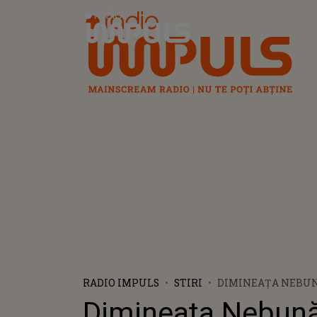
Radio Impuls
RADIO IMPULS
STIRI
DIMINEAȚA NEBUNĂ
MAI BÂRFITOARE ZO
Dimineața Nebună