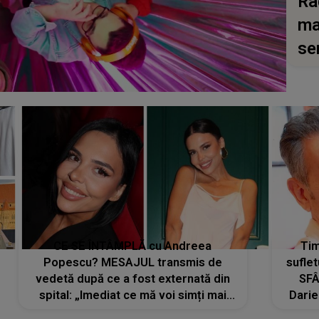
Ra
ma
se
CE SE ÎNTÂMPLĂ cu Andreea
Tim
Popescu? MESAJUL transmis de
suflet
vedetă după ce a fost externată din
SFÂ
spital: „Imediat ce mă voi simți mai
Darie
bine...”