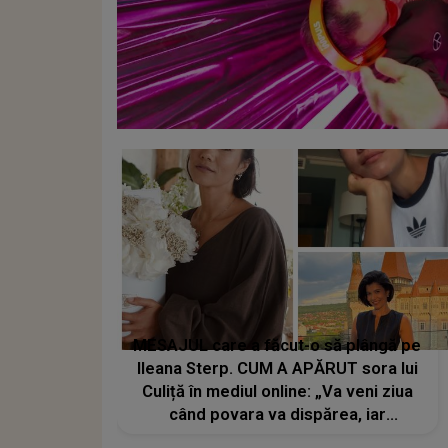
MESAJUL care a făcut-o să plângă pe
Ileana Sterp. CUM A APĂRUT sora lui
Culiță în mediul online: „Va veni ziua
când povara va dispărea, iar
lacrimile...”