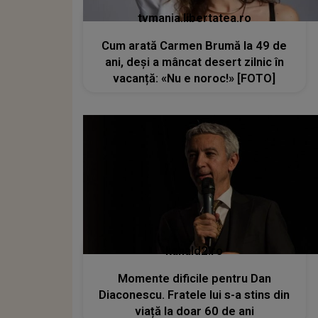
tvmania.libertatea.ro
Cum arată Carmen Brumă la 49 de
ani, deși a mâncat desert zilnic în
vacanță: «Nu e noroc!» [FOTO]
kanald2.ro
Momente dificile pentru Dan
Diaconescu. Fratele lui s-a stins din
viață la doar 60 de ani