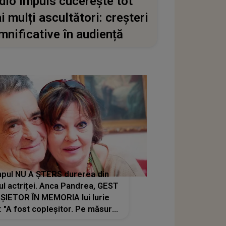
dio Impuls cucerește tot
i mulți ascultători: creșteri
mnificative în audiență
pul NU A ȘTERS durerea din
ul actriței. Anca Pandrea, GEST
ȘIETOR ÎN MEMORIA lui Iurie
: "A fost copleșitor. Pe măsură
ce trece timpul parcă..."