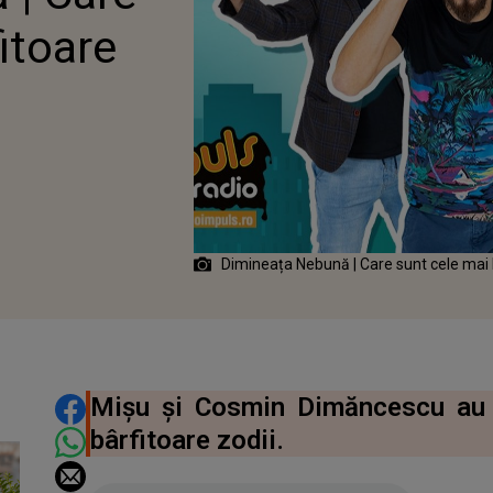
itoare
2021
Dimineața Nebună | Care sunt cele mai b
DISTRIBUIE ARTICOLUL
Mișu și Cosmin Dimăncescu au 
bârfitoare zodii.