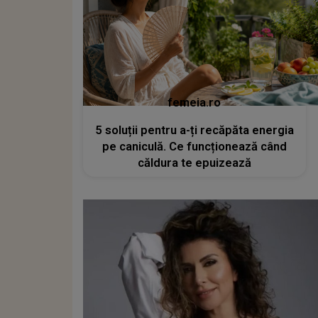
femeia.ro
5 soluții pentru a-ți recăpăta energia
pe caniculă. Ce funcționează când
căldura te epuizează