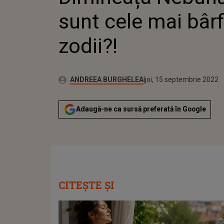
sunt cele mai bârf
zodii?!
Publicat:
Autor:
miercuri, 15 septembrie 
Actualizat:
ANDREEA BURGHELEA
joi, 15 septembrie 2022
Adaugă-ne ca sursă preferată în Google
CITEȘTE ȘI