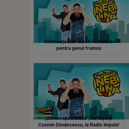
Dimineața Nebună | Trei minute
pentru genul frumos
„Dimineața nebună”, cu Mișu și
Cosmin Dimăncescu, la Radio Impuls!