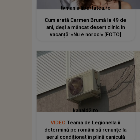
tvmania.libertatea.ro
Cum arată Carmen Brumă la 49 de
ani, deși a mâncat desert zilnic în
vacanță: «Nu e noroc!» [FOTO]
kanald2.ro
VIDEO
Teama de Legionella îi
determină pe români să renunțe la
aerul condiționat în plină caniculă