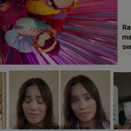
Ra
ma
se
MĂRTURIA DUREROASĂ a Alinei
VI