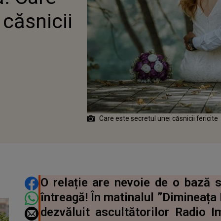
 căsnicii
Care este secretul unei căsnicii fericite
DISTRIBUIE ARTICOLUL
O relație are nevoie de o bază s
întreagă! În matinalul ”Dimineața
dezvăluit ascultătorilor Radio I