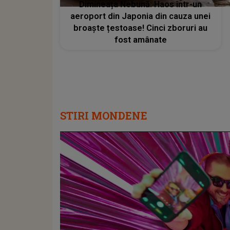
Dimineața Nebună: Haos într-un
aeroport din Japonia din cauza unei
broaște țestoase! Cinci zboruri au
fost amânate
STIRI MONDENE