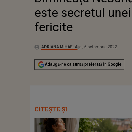
este secretul unei
fericite
Publicat:
Autor:
miercuri, 6 octombrie 2021
Actualizat:
ADRIANA MIHAELA
joi, 6 octombrie 2022
Adaugă-ne ca sursă preferată în Google
CITEȘTE ȘI