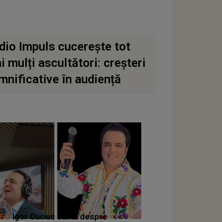
dio Impuls cucerește tot
i mulți ascultători: creșteri
mnificative în audiență
DEO
Igor Cuciuc cântă despre