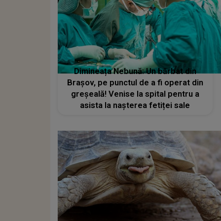
Dimineața Nebună: Un bărbat din
Brașov, pe punctul de a fi operat din
greșeală! Venise la spital pentru a
asista la nașterea fetiței sale