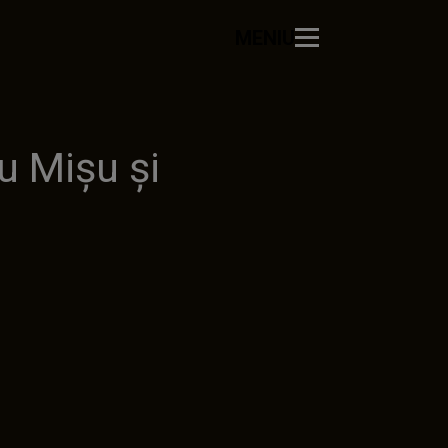
MENIU
u Mișu și