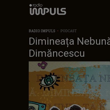
Radio Impuls
RADIO IMPULS
PODCAST
Dimineața Nebună 
Dimăncescu