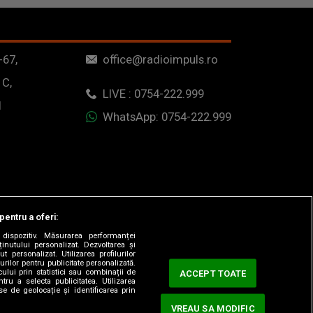
-67,
office@radioimpuls.ro
 C,
LIVE : 0754-222.999
1
WhatsApp: 0754-222.999
pentru a oferi:
dispozitiv. Măsurarea performanței
ținutului personalizat. Dezvoltarea și
t personalizat. Utilizarea profilurilor
urilor pentru publicitate personalizată.
ului prin statistici sau combinații de
ACCEPT TOATE
tru a selecta publicitatea. Utilizarea
se de geolocație și identificarea prin
VREAU SA MODIFIC