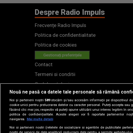
Despre Radio Impuls
Frecvențe Radio Impuls
Politica de confidentialitate
Politica de cookies
Gestionați preferințele
Contact
Termeni si conditii
Cod deontologic
Nouă ne pasă ca datele tale personale să rămână confi
Regulamente
Noi și partenerii noștri
589
stocăm și/sau accesăm informații pe dispozitivul dvs.
cookie unici pentru prelucrarea datelor cu caracter personal. Puteți accepta sau g
făcând clic mai jos, respectiv vă puteți opune utilizării unui interes legitim în 
politica de confidențialitate. Aceste alegeri vor fi raportate partenerilor no
navigarea.
Mai multe detalii
Noi si partenerii nostri (retelele de socializare si agentiile de publicitate parten
nostri de servicii de date analitice) prelucram date pentru a permite website-ului