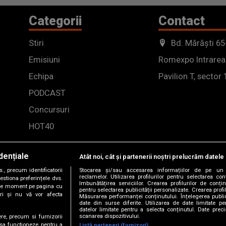
Categorii
Contact
Stiri
Bd. Mărăști 65
Emisiuni
Romexpo Intrarea
Echipa
Pavilion T, sector 
PODCAST
Concursuri
HOT40
dențiale
Atât noi, cât și partenerii noștri prelucrăm datele 
, precum identificatorii
Stocarea și/sau accesarea informațiilor de pe un 
reclamelor. Utilizarea profilurilor pentru selectarea con
estiona preferințele dvs.
îmbunătățirea serviciilor. Crearea profilurilor de conținu
orice moment pe pagina cu
pentru selectarea publicității personalizate. Crearea profil
ștri și nu vă vor afecta
Măsurarea performanței conținutului. Înțelegerea public
date din surse diferite. Utilizarea de date limitate pen
datelor limitate pentru a selecta conținutul. Date preci
scanarea dispozitivului.
ere, precum si furnizorii
 sa functioneze, pentru a
Listă parteneri (furnizori)