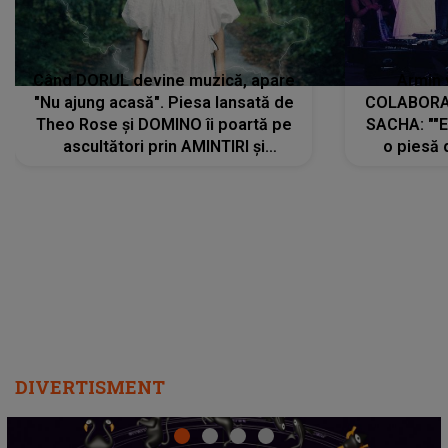
Când DORUL devine muzică, apare
Armin 
"Nu ajung acasă". Piesa lansată de
COLABORAR
Theo Rose și DOMINO îi poartă pe
SACHA: ""E
ascultători prin AMINTIRI și
o piesă 
REGĂSIRI, iar drumul emoțiilor
imediat pre
trece prin sufletul publicului:
cu mine șt
"Pentru toți cei care au plecat
păstrăm do
departe ca să le fie mai bine"
DIVERTISMENT