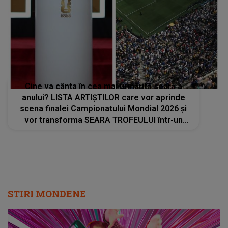
Cine va cânta în cea mai urmărită seară a
anului? LISTA ARTIȘTILOR care vor aprinde
scena finalei Campionatului Mondial 2026 și
vor transforma SEARA TROFEULUI într-un
show de neuitat: "Ceremonia de închidere va
încheia..."
STIRI MONDENE