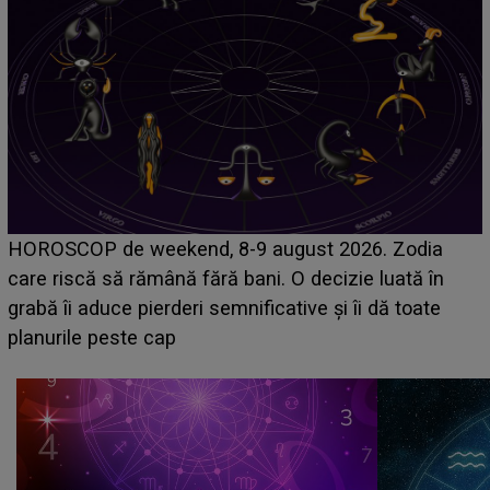
Emanuel a ținut ACEST DETALIU ASCUNS până
acum! În fața Alexandrei, concurentul din Casa Iubirii
face o MĂRTURISIRE NEAȘTEPTATĂ despre mama
sa: "I-am spus și ei în față, eu nu te iubesc pentru
că..."