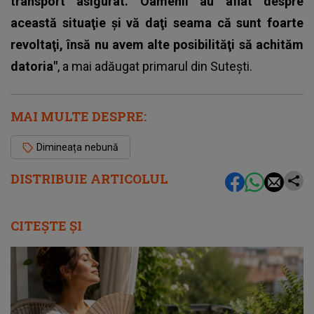
transport asigurat. Oamenii au aflat despre
această situaţie şi vă daţi seama că sunt foarte
revoltaţi, însă nu avem alte posibilităţi să achităm
datoria"
, a mai adăugat primarul din Suteşti.
MAI MULTE DESPRE:
Dimineața nebună
DISTRIBUIE ARTICOLUL
CITEȘTE ȘI