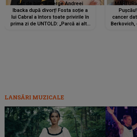
Cât de bine îi merge Andreei
MĂRTURIA
Ibacka după divorț! Fosta soție a
Pușcău!
lui Cabral a întors toate privirile în
cancer dato
prima zi de UNTOLD: „Parcă ai altă
Berkovich, 
strălucire, emani putere,
accident ru
încredere, siguranță...”
Dacă nu 
LANSĂRI MUZICALE