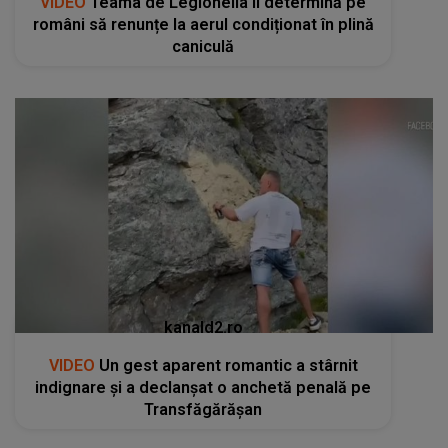
VIDEO
Teama de Legionella îi determină pe
români să renunțe la aerul condiționat în plină
caniculă
kanald2.ro
VIDEO
Un gest aparent romantic a stârnit
indignare și a declanșat o anchetă penală pe
Transfăgărășan