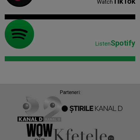
TikTok
Watch
Spotify
Listen
Parteneri: