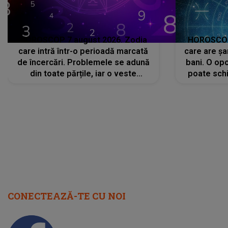
HOROSCOP 7 august 2026. Zodia
HOROSCOP 
care intră într-o perioadă marcată
care are șa
de încercări. Problemele se adună
bani. O opo
din toate părțile, iar o veste
poate schi
neașteptată îi dă planurile peste
la
cap
CONECTEAZĂ-TE CU NOI