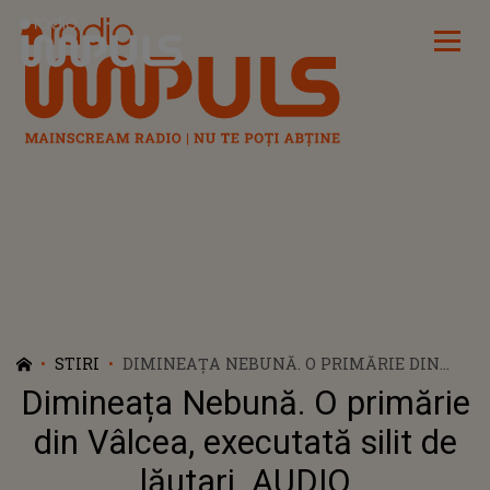
Radio Impuls
STIRI
DIMINEAȚA NEBUNĂ. O PRIMĂRIE DIN
VÂLCEA, EXECUTATĂ SILIT DE LĂUTARI.
Dimineața Nebună. O primărie
AUDIO
din Vâlcea, executată silit de
lăutari. AUDIO