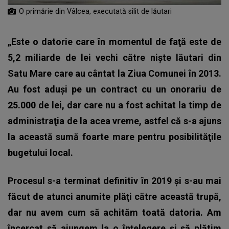
O primărie din Vâlcea, executată silit de lăutari
„Este o datorie care în momentul de faţă este de
5,2 miliarde de lei vechi către nişte lăutari din
Satu Mare care au cântat la Ziua Comunei în 2013.
Au fost aduşi pe un contract cu un onorariu de
25.000 de lei, dar care nu a fost achitat la timp de
administraţia de la acea vreme, astfel că s-a ajuns
la această sumă foarte mare pentru posibilităţile
bugetului local.
Procesul s-a terminat definitiv în 2019 şi s-au mai
făcut de atunci anumite plăţi către această trupă,
dar nu avem cum să achităm toată datoria. Am
încercat să ajungem la o înţelegere şi să plătim