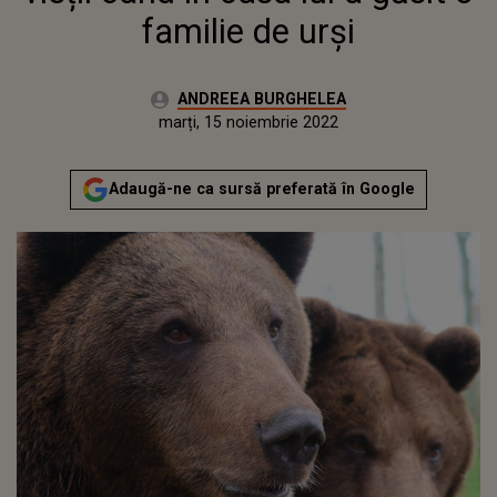
familie de urși
Autor:
ANDREEA BURGHELEA
Publicat:
luni, 15 noiembrie 2021
Actualizat:
marți, 15 noiembrie 2022
Adaugă-ne ca sursă preferată în Google