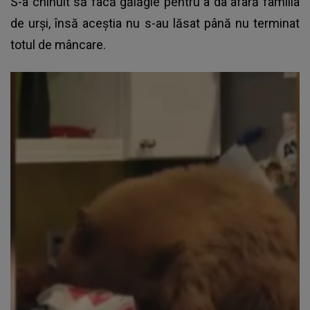
S-a chinuit să facă gălăgie pentru a da afară familia
de urși, însă aceștia nu s-au lăsat până nu terminat
totul de mâncare.