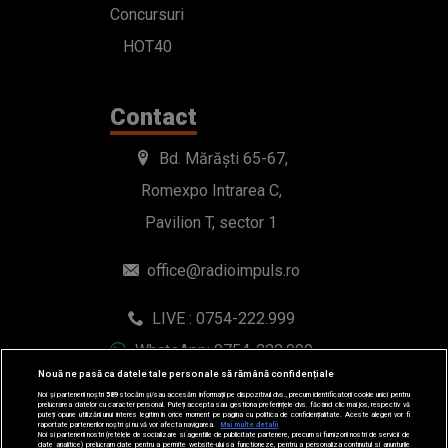
Concursuri
HOT40
Contact
Bd. Mărăști 65-67,
Romexpo Intrarea C,
Pavilion T, sector 1
office@radioimpuls.ro
LIVE : 0754-222.999
WhatsApp: 0754-222.999
Nouă ne pasă ca datele tale personale să rămână confidențiale
Noi și partenerii noștri
589
stocăm și/sau accesăm informații pe dispozitivul dvs., precum identificatorii cookie unici pentru
prelucrarea datelor cu caracter personal. Puteți accepta sau gestiona preferințele dvs. făcând clic mai jos, respectiv vă
puteți opune utilizării unui interes legitim în orice moment pe pagina cu politica de confidențialitate. Aceste alegeri vor fi
raportate partenerilor noștri și nu vă vor afecta navigarea.
Mai multe detalii
Noi si partenerii nostri (retelele de socializare si agentiile de publicitate partenere, precum si furnizorii nostri de servicii de
date analitice) prelucram date pentru a permite website-ului sa functioneze, pentru a personaliza continutul si anunturile