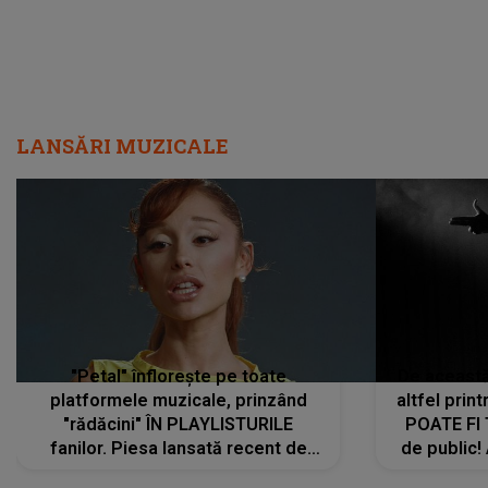
LANSĂRI MUZICALE
"Petal" înflorește pe toate
De această 
platformele muzicale, prinzând
altfel prin
"rădăcini" ÎN PLAYLISTURILE
POATE FI
fanilor. Piesa lansată recent de
de public!
Ariana Grande îi face pe
a lansat V