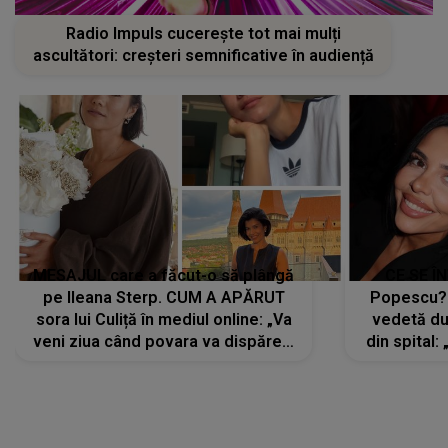
Radio Impuls cucerește tot mai mulți
ascultători: creșteri semnificative în audiență
MESAJUL care a făcut-o să plângă
CE SE Î
pe Ileana Sterp. CUM A APĂRUT
Popescu?
sora lui Culiță în mediul online: „Va
vedetă du
veni ziua când povara va dispărea,
din spital:
iar lacrimile...”