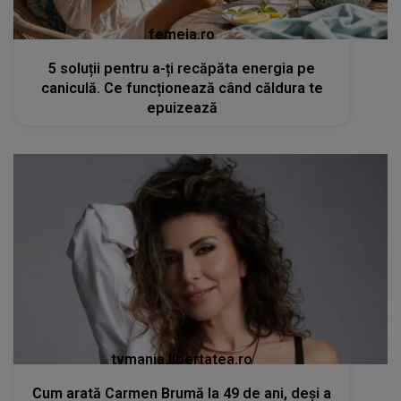
femeia.ro
5 soluții pentru a-ți recăpăta energia pe
caniculă. Ce funcționează când căldura te
epuizează
tvmania.libertatea.ro
Cum arată Carmen Brumă la 49 de ani, deși a