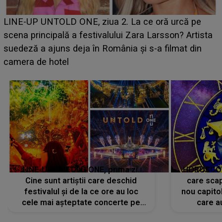
Ce a dezvăluit noua concurentă din "Casa Iubirii" l-a
luat prin surprindere pe Emanuel. CINE ESTE
BĂIATUL VIZAT de Alexandra?! Aflându-se în fața
faptului împlinit, A RECUNOSCUT IMEDIAT: "Am
avut..."
LINE-UP UNTOLD ONE, prima zi.
HOROSCOP 
Cine sunt artiștii care deschid
care scap
festivalul și de la ce ore au loc
nou capitol
cele mai așteptate concerte pe
care a
scena principală?
perioadă 