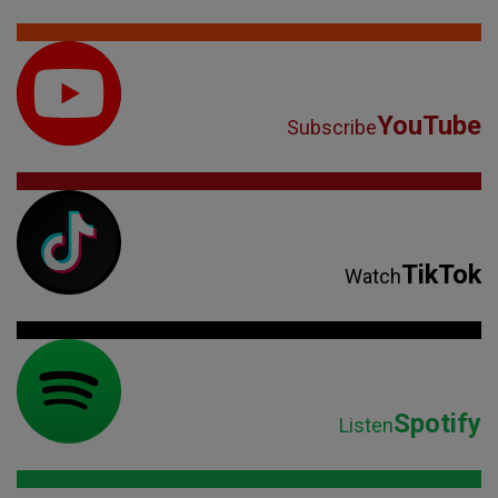
YouTube
Subscribe
TikTok
Watch
Spotify
Listen