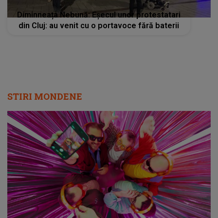
Diminneața Nebună: Eșecul unor protestatari
din Cluj: au venit cu o portavoce fără baterii
STIRI MONDENE