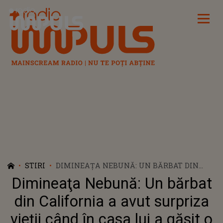
Radio Impuls
STIRI
DIMINEAŢA NEBUNĂ: UN BĂRBAT DIN
CALIFORNIA A AVUT SURPRIZA VIEȚII
Dimineaţa Nebună: Un bărbat
CÂND ÎN CASA LUI A GĂSIT O FAMILIE DE
URȘI
din California a avut surpriza
vieții când în casa lui a găsit o