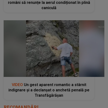
români să renunțe la aerul condiționat în plină
caniculă
kanald2.ro
VIDEO
Un gest aparent romantic a stârnit
indignare și a declanșat o anchetă penală pe
Transfăgărășan
RECOMANDĂRI