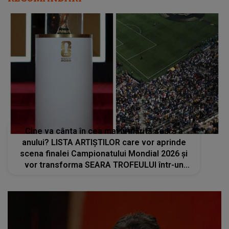
Cine va cânta în cea mai urmărită seară a
anului? LISTA ARTIȘTILOR care vor aprinde
scena finalei Campionatului Mondial 2026 și
vor transforma SEARA TROFEULUI într-un
show de neuitat: "Ceremonia de închidere va
încheia..."