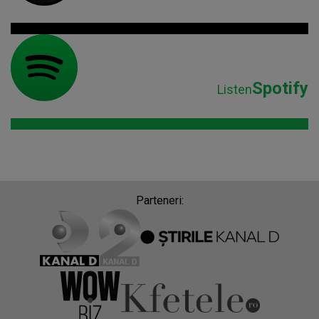
Spotify
Listen
Parteneri: