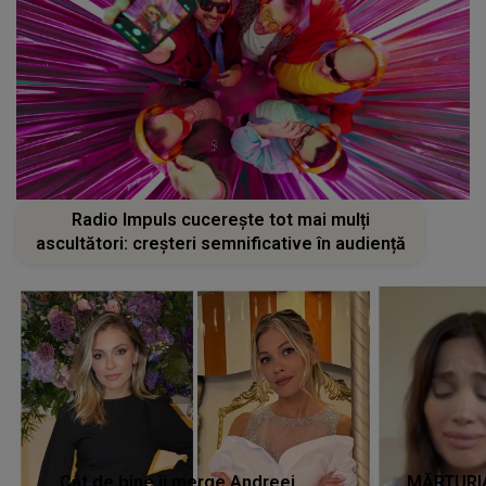
Radio Impuls cucerește tot mai mulți
ascultători: creșteri semnificative în audiență
Cât de bine îi merge Andreei
MĂRTURIA