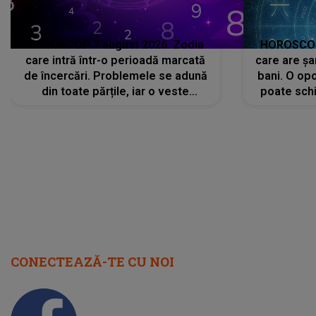
HOROSCOP 7 august 2026. Zodia
HOROSCOP 
care intră într-o perioadă marcată
care are șa
de încercări. Problemele se adună
bani. O opo
din toate părțile, iar o veste
poate schi
neașteptată îi dă planurile peste
la
cap
CONECTEAZĂ-TE CU NOI