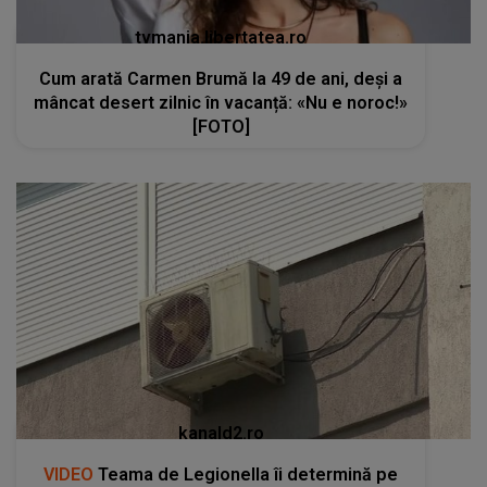
tvmania.libertatea.ro
Cum arată Carmen Brumă la 49 de ani, deși a
mâncat desert zilnic în vacanță: «Nu e noroc!»
[FOTO]
kanald2.ro
VIDEO
Teama de Legionella îi determină pe