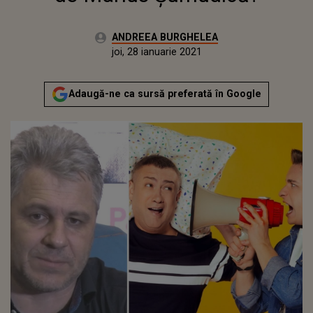
Autor:
ANDREEA BURGHELEA
Publicat:
joi, 28 ianuarie 2021
Actualizat:
joi, 28 ianuarie 2021
Adaugă-ne ca sursă preferată în Google