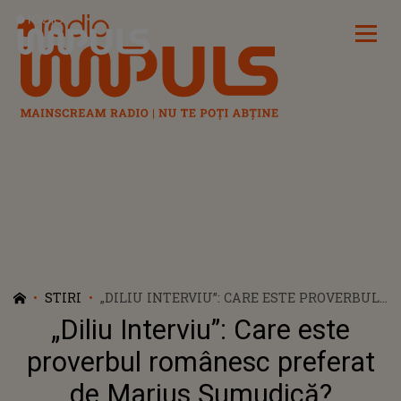
Radio Impuls
STIRI
„DILIU INTERVIU”: CARE ESTE PROVERBUL
ROMÂNESC PREFERAT DE MARIUS
„Diliu Interviu”: Care este
ȘUMUDICĂ?
proverbul românesc preferat
de Marius Șumudică?