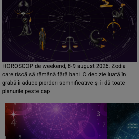
Emanuel a ținut ACEST DETALIU ASCUNS până
acum! În fața Alexandrei, concurentul din Casa Iubirii
face o MĂRTURISIRE NEAȘTEPTATĂ despre mama
sa: "I-am spus și ei în față, eu nu te iubesc pentru
că..."