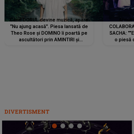
Când DORUL devine muzică, apare
Armin 
"Nu ajung acasă". Piesa lansată de
COLABORAR
Theo Rose și DOMINO îi poartă pe
SACHA: ""E
ascultători prin AMINTIRI și
o piesă 
REGĂSIRI, iar drumul emoțiilor
imediat pre
trece prin sufletul publicului:
cu mine șt
"Pentru toți cei care au plecat
păstrăm do
departe ca să le fie mai bine"
DIVERTISMENT