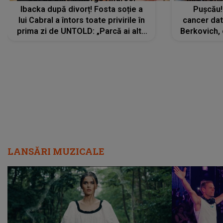
Ibacka după divorț! Fosta soție a
Pușcău!
lui Cabral a întors toate privirile în
cancer dato
prima zi de UNTOLD: „Parcă ai altă
Berkovich, 
strălucire, emani putere,
accident ru
încredere, siguranță...”
Dacă nu 
LANSĂRI MUZICALE