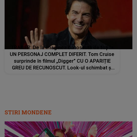
TRAILER: De la imaginea cunoscută de toţi la
UN PERSONAJ COMPLET DIFERIT. Tom Cruise
surprinde în filmul „Digger” CU O APARIȚIE
GREU DE RECUNOSCUT. Look-ul schimbat şi
detaliile personajului au făcut ca mulţi fani să
privească de două ori imaginile
STIRI MONDENE