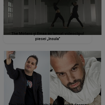
The Motans și Emaa au lansat videoclipul
piesei „Insula”
Tinu Vidaicu de la Dirty Nano a vorbit despre