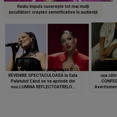
Radio Impuls cucerește tot mai mulți
ascultători: creșteri semnificative în audiență
Tania Turtureanu pregătește O
Alexandra
REVENIRE SPECTACULOASĂ la Sala
ușa cătr
Palatului! Când se va aprinde din
CONFES
nou LUMINA REFLECTOATRELOR
Avertismentu
pentru artistă: " Vor fi multe
rămas ÎNT
cântece noi, în premieră. Cântece
au format-
care abia acum învață să respire"
"Am f