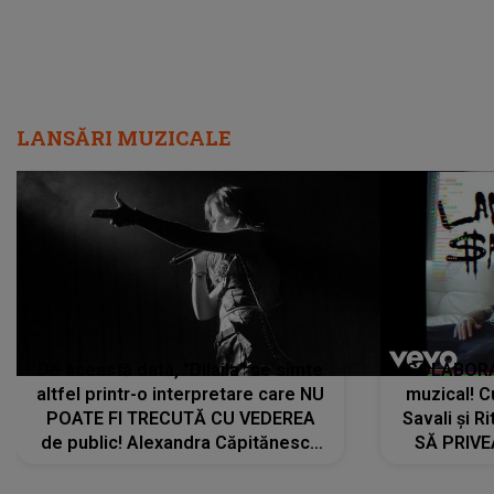
LANSĂRI MUZICALE
De această dată, "Dilaila" se simte
COLABORAR
altfel printr-o interpretare care NU
muzical! C
POATE FI TRECUTĂ CU VEDEREA
Savali și Ri
de public! Alexandra Căpitănescu
SĂ PRIV
a lansat VERSIUNEA LIVE a piesei