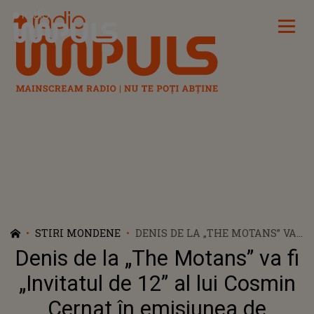
Radio Impuls
STIRI MONDENE
DENIS DE LA „THE MOTANS” VA
FI „INVITATUL DE 12” AL LUI
Denis de la „The Motans” va fi
COSMIN CERNAT ÎN EMISIUNEA
DE DUMINICĂ
„Invitatul de 12” al lui Cosmin
Cernat în emisiunea de