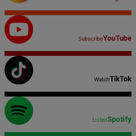
YouTube
Subscribe
TikTok
Watch
Spotify
Listen