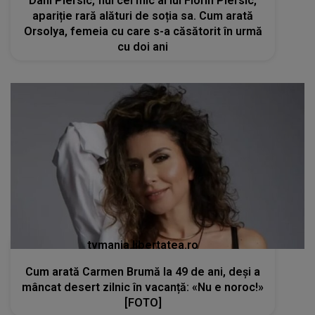
Dani Piersic, fiul cel mic al lui Florin Piersic,
apariție rară alături de soția sa. Cum arată
Orsolya, femeia cu care s-a căsătorit în urmă
cu doi ani
tvmania.libertatea.ro
Cum arată Carmen Brumă la 49 de ani, deși a
mâncat desert zilnic în vacanță: «Nu e noroc!»
[FOTO]