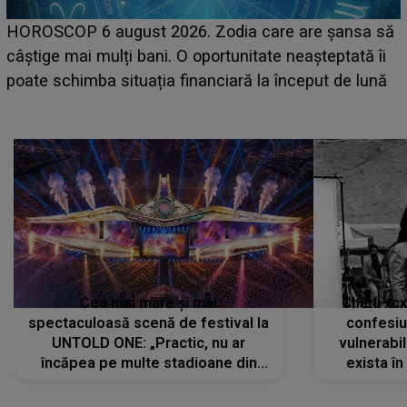
LINE-UP UNTOLD ONE, prima zi. Cine sunt artiștii
ă
care deschid festivalul și de la ce ore au loc cele mai
așteptate concerte pe scena principală?
Cea mai mare și mai
Charli xc
spectaculoasă scenă de festival la
confesiu
UNTOLD ONE: „Practic, nu ar
vulnerabil
încăpea pe multe stadioane din
exista în
lume”. Evenimentul începe joi, 6
august 2026