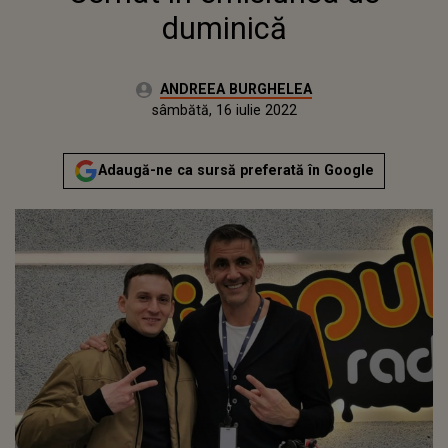
duminică
Autor:
ANDREEA BURGHELEA
Publicat:
vineri, 30 octombrie 2020
Actualizat:
sâmbătă, 16 iulie 2022
Adaugă-ne ca sursă preferată în Google