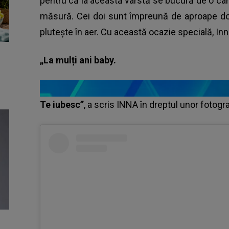
pentru că la această vârstă se bucură de o carie
măsură. Cei doi sunt împreună de aproape doi 
plutește în aer. Cu această ocazie specială, Inna
„La mulți ani baby.
Te iubesc”
, a scris INNA în dreptul unor fotogra