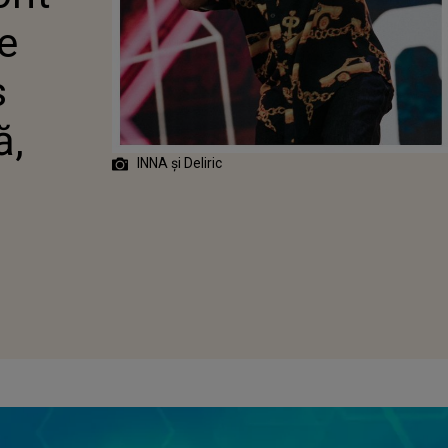
IS FRUMOASA
e
TĂ, INNA: "TE
s
ă,
INNA și Deliric