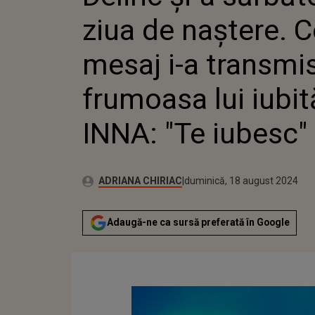
TRANSM
ziua de naștere. C
LUI IUBI
IUBESC"
mesaj i-a transmi
frumoasa lui iubit
INNA: "Te iubesc"
Publicat:
Autor:
vineri, 18 august 2023
Actualizat:
ADRIANA CHIRIAC
duminică, 18 august 2024
Adaugă-ne ca sursă preferată în Google