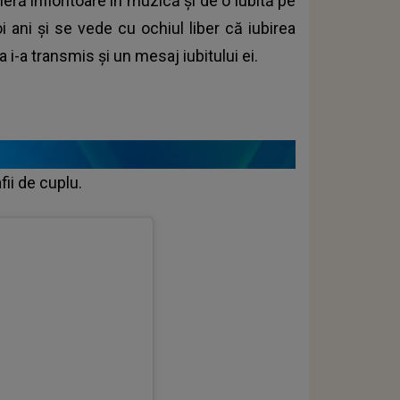
ră înfloritoare în muzică și de o iubită pe
ani și se vede cu ochiul liber că iubirea
 i-a transmis și un mesaj iubitului ei.
fii de cuplu.