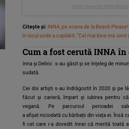
A post shared by INNA (@inna)
Citește și:
INNA, pe scena de la Beach Please! 
în locul unde a copilărit: "Cel mai bine mă simt
Cum a fost cerută INNA în 
Inna și Deliric
s-au găsit și se înțeleg de minune
sudată.
Cei doi artiști s-au îndrăgostit în 2020 și pe
făcut și carieră, împart și iubirea pentru c
vegană. Pe parcursul perioadei sa
a afișat niciodată cu bărbații din viața ei. Însă 
fi cel care i-a dovedit Innei că merită toată a