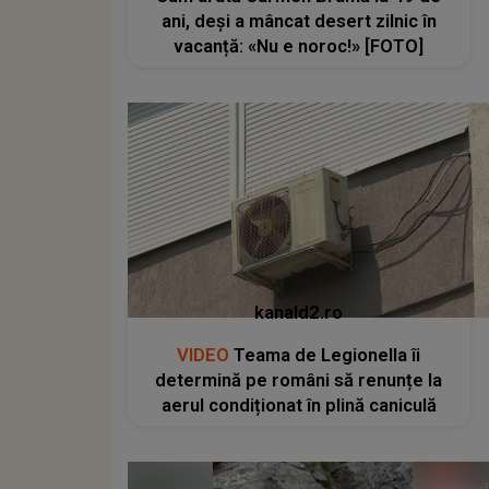
ani, deși a mâncat desert zilnic în
vacanță: «Nu e noroc!» [FOTO]
kanald2.ro
VIDEO
Teama de Legionella îi
determină pe români să renunțe la
aerul condiționat în plină caniculă