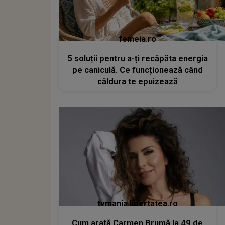
femeia.ro
5 soluții pentru a-ți recăpăta energia
pe caniculă. Ce funcționează când
căldura te epuizează
tvmania.libertatea.ro
Cum arată Carmen Brumă la 49 de