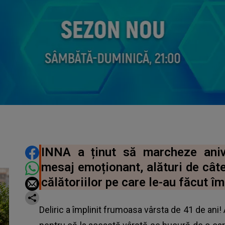
DISTRIBUIE ARTICOLUL
INNA a ținut să marcheze anive
mesaj emoționant, alături de câte
călătoriilor pe care le-au făcut î
Deliric a împlinit frumoasa vârsta de 41 de ani! 