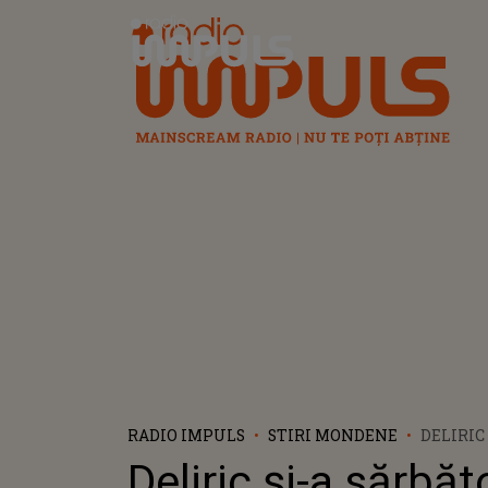
Radio Impuls
RADIO IMPULS
STIRI MONDENE
DELIRIC 
SĂRBĂTO
Deliric și-a sărbăt
NAȘTERE