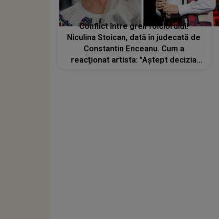
Conflict între greii folclorului!
Niculina Stoican, dată în judecată de
Constantin Enceanu. Cum a
reacţionat artista: "Aștept decizia
instanței”