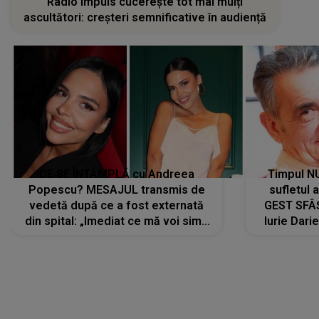
Radio Impuls cucerește tot mai mulți
ascultători: creșteri semnificative în audiență
CE SE ÎNTÂMPLĂ cu Andreea
Timpul N
Popescu? MESAJUL transmis de
sufletul 
vedetă după ce a fost externată
GEST SFÂȘ
din spital: „Imediat ce mă voi simți
Iurie Dari
mai bine...”
măsură ce