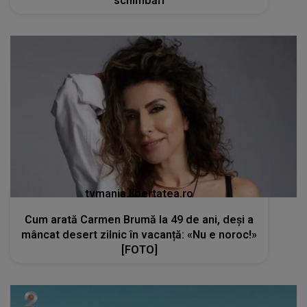
schimbări
tvmania.libertatea.ro
Cum arată Carmen Brumă la 49 de ani, deși a
mâncat desert zilnic în vacanță: «Nu e noroc!»
[FOTO]