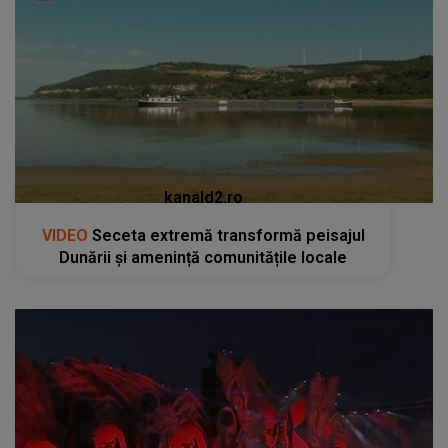
kanald2.ro
VIDEO
Seceta extremă transformă peisajul
Dunării și amenință comunitățile locale