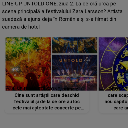
Ce a dezvăluit noua concurentă din "Casa Iubirii" l-a
luat prin surprindere pe Emanuel. CINE ESTE
BĂIATUL VIZAT de Alexandra?! Aflându-se în fața
faptului împlinit, A RECUNOSCUT IMEDIAT: "Am
avut..."
LINE-UP UNTOLD ONE, prima zi.
HOROSCOP 
Cine sunt artiștii care deschid
care scap
festivalul și de la ce ore au loc
nou capitol
cele mai așteptate concerte pe
care a
scena principală?
perioadă 