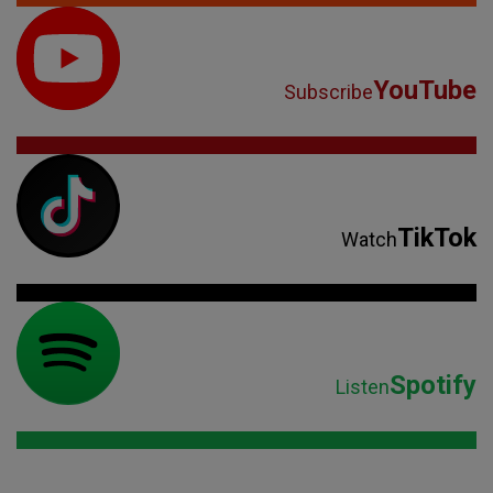
YouTube
Subscribe
TikTok
Watch
Spotify
Listen