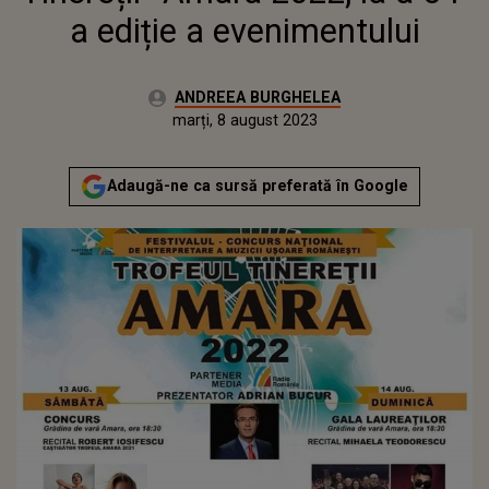
a ediție a evenimentului
Autor:
ANDREEA BURGHELEA
Publicat:
luni, 8 august 2022
Actualizat:
marți, 8 august 2023
Adaugă-ne ca sursă preferată în Google