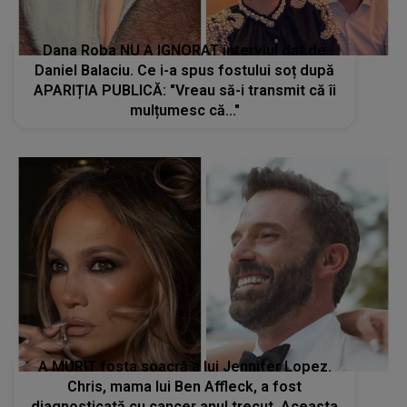
Dana Roba NU A IGNORAT interviul dat de
Daniel Balaciu. Ce i-a spus fostului soț după
APARIȚIA PUBLICĂ: "Vreau să-i transmit că îi
mulțumesc că..."
A MURIT fosta soacră a lui Jennifer Lopez.
Chris, mama lui Ben Affleck, a fost
diagnosticată cu cancer anul trecut. Aceasta