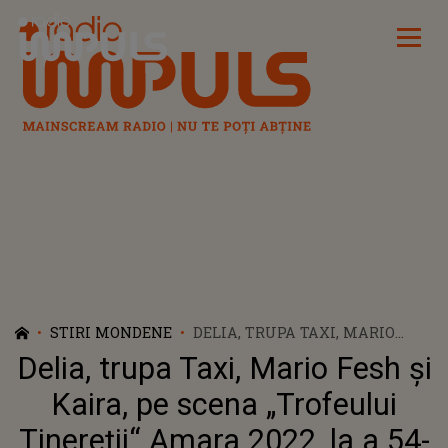
Radio Impuls
STIRI MONDENE
DELIA, TRUPA TAXI, MARIO
FESH ŞI KAIRA, PE SCENA
Delia, trupa Taxi, Mario Fesh şi
„TROFEULUI TINEREȚII“
AMARA 2022, LA A 54-A EDIȚIE
Kaira, pe scena „Trofeului
A EVENIMENTULUI
Tinereții“ Amara 2022, la a 54-