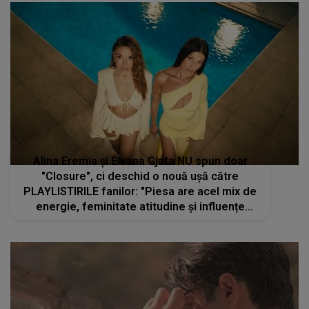
Alina Eremia și Elvana Gjata NU spun doar
"Closure", ci deschid o nouă ușă către
PLAYLISTIRILE fanilor: "Piesa are acel mix de
energie, feminitate atitudine și influențe
balcanice care o fac să-ți rămână în minte din
prima."