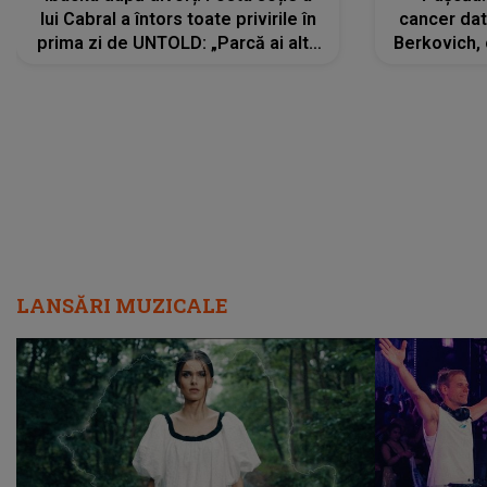
lui Cabral a întors toate privirile în
cancer dato
prima zi de UNTOLD: „Parcă ai altă
Berkovich, 
strălucire, emani putere,
accident ru
încredere, siguranță...”
Dacă nu 
LANSĂRI MUZICALE