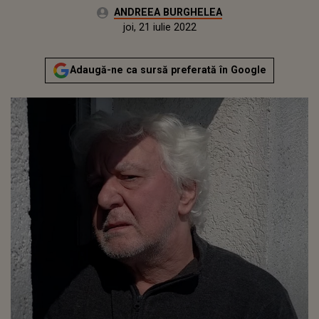
Autor:
ANDREEA BURGHELEA
Publicat:
joi, 25 martie 2021
Actualizat:
joi, 21 iulie 2022
Adaugă-ne ca sursă preferată în Google