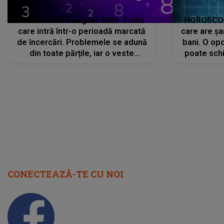
HOROSCOP 7 august 2026. Zodia
HOROSCOP 
care intră într-o perioadă marcată
care are șa
de încercări. Problemele se adună
bani. O opo
din toate părțile, iar o veste
poate schi
neașteptată îi dă planurile peste
la
cap
CONECTEAZĂ-TE CU NOI