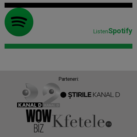
Spotify
Listen
Parteneri: