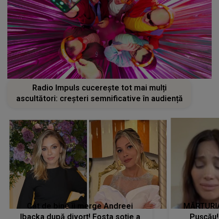
Radio Impuls cucerește tot mai mulți
ascultători: creșteri semnificative în audiență
Cât de bine îi merge Andreei
MĂRTURIA
Ibacka după divorț! Fosta soție a
Pușcău!