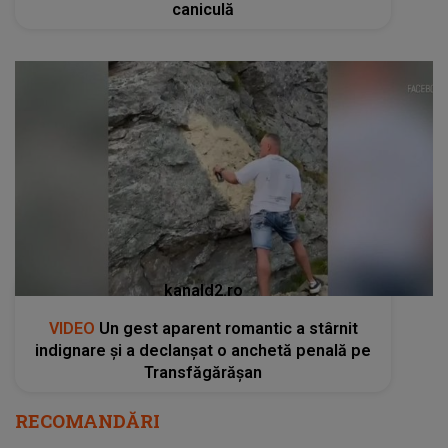
caniculă
kanald2.ro
VIDEO
Un gest aparent romantic a stârnit
indignare și a declanșat o anchetă penală pe
Transfăgărășan
RECOMANDĂRI