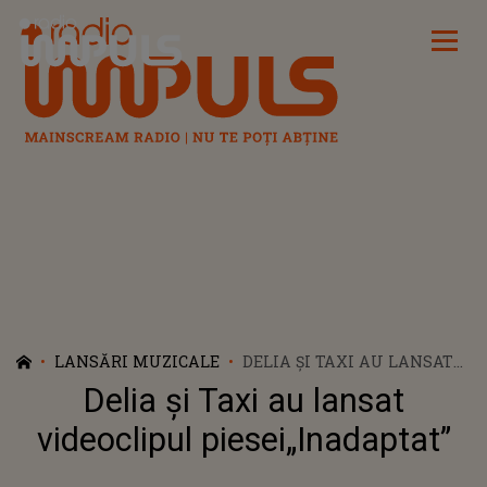
Radio Impuls
LANSĂRI MUZICALE
DELIA ȘI TAXI AU LANSAT
VIDEOCLIPUL
Delia și Taxi au lansat
PIESEI„INADAPTAT”
videoclipul piesei„Inadaptat”