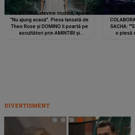
Când DORUL devine muzică, apare
Armin 
"Nu ajung acasă". Piesa lansată de
COLABORAR
Theo Rose și DOMINO îi poartă pe
SACHA: ""E
ascultători prin AMINTIRI și
o piesă 
REGĂSIRI, iar drumul emoțiilor
imediat pre
trece prin sufletul publicului:
cu mine șt
"Pentru toți cei care au plecat
păstrăm do
departe ca să le fie mai bine"
DIVERTISMENT