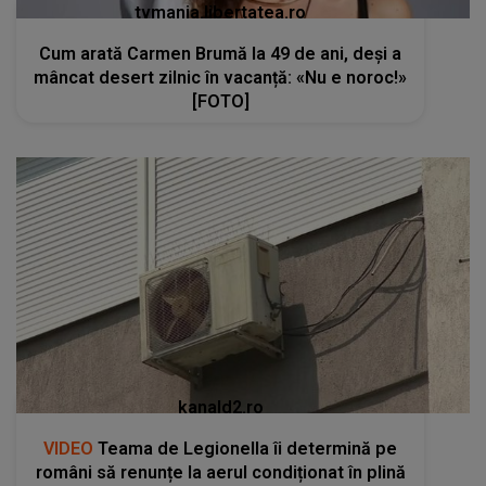
tvmania.libertatea.ro
Cum arată Carmen Brumă la 49 de ani, deși a
mâncat desert zilnic în vacanță: «Nu e noroc!»
[FOTO]
kanald2.ro
VIDEO
Teama de Legionella îi determină pe
români să renunțe la aerul condiționat în plină