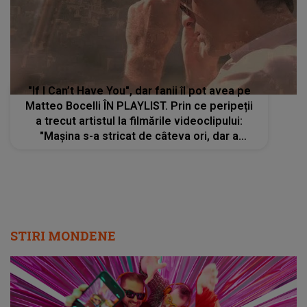
"If I Can’t Have You", dar fanii îl pot avea pe
Matteo Bocelli ÎN PLAYLIST. Prin ce peripeții
a trecut artistul la filmările videoclipului:
"Mașina s-a stricat de câteva ori, dar a
meritat. Sper să vă placă"
STIRI MONDENE