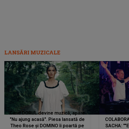
LANSĂRI MUZICALE
Când DORUL devine muzică, apare
Armin 
"Nu ajung acasă". Piesa lansată de
COLABORAR
Theo Rose și DOMINO îi poartă pe
SACHA: ""E