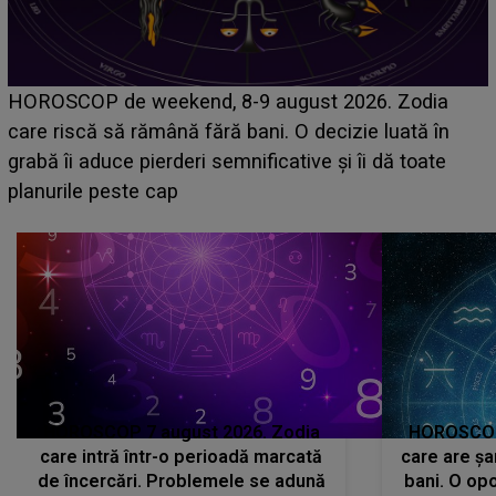
Emanuel a ținut ACEST DETALIU ASCUNS până
acum! În fața Alexandrei, concurentul din Casa Iubirii
face o MĂRTURISIRE NEAȘTEPTATĂ despre mama
sa: "I-am spus și ei în față, eu nu te iubesc pentru
că..."
HOROSCOP 7 august 2026. Zodia
HOROSCOP 
care intră într-o perioadă marcată
care are șa
de încercări. Problemele se adună
bani. O opo