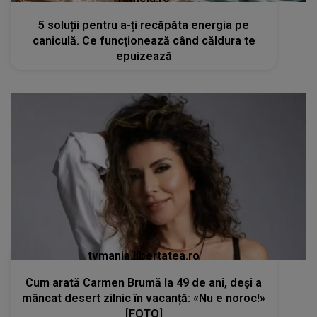
5 soluții pentru a-ți recăpăta energia pe
caniculă. Ce funcționează când căldura te
epuizează
tvmania.libertatea.ro
Cum arată Carmen Brumă la 49 de ani, deși a
mâncat desert zilnic în vacanță: «Nu e noroc!»
[FOTO]