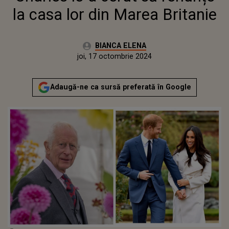
la casa lor din Marea Britanie
Autor:
BIANCA ELENA
Publicat:
joi, 17 octombrie 2024
Actualizat:
joi, 17 octombrie 2024
Adaugă-ne ca sursă preferată în Google