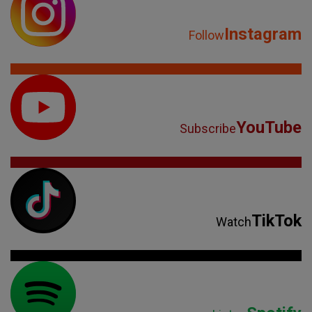
Instagram
Follow
YouTube
Subscribe
TikTok
Watch