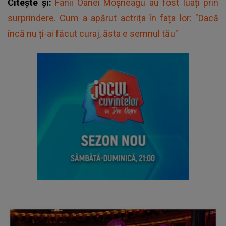
Citește și:
Fanii Oanei Moșneagu au fost luați prin
surprindere. Cum a apărut actrița în fața lor: "Dacă
încă nu ți-ai făcut curaj, ăsta e semnul tău"