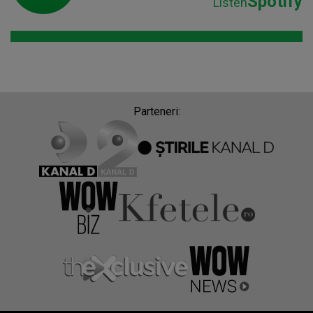
Spotify
Listen
Parteneri: