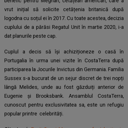
benefic pentru Meghan, cetățean american, care a
vrut inițial să solicite cetățenia britanică după
logodna cu soțul ei în 2017. Cu toate acestea, decizia
cuplului de a părăsi Regatul Unit în martie 2020, i-a
dat planurile peste cap.
Cuplul a decis să își achiziționeze o casă în
Portugalia în urma unei vizite în CostaTerra după
participarea la Jocurile Invictus din Germania. Familia
Sussex s-a bucurat de un sejur discret de trei nopți
lângă Melides, unde au fost găzduiți anterior de
Eugenie și Brooksbank. Ansamblul CostaTerra,
cunoscut pentru exclusivitatea sa, este un refugiu
popular printre celebrități.