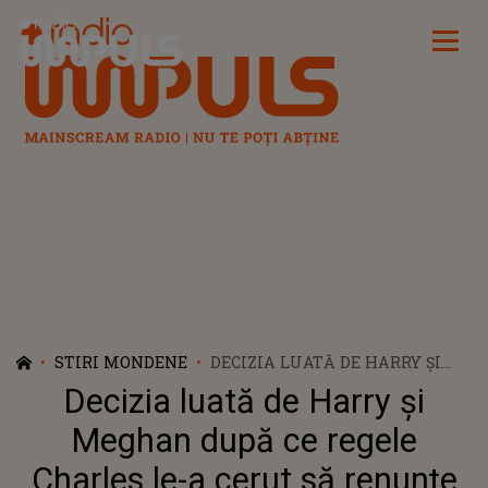
Radio Impuls
STIRI MONDENE
DECIZIA LUATĂ DE HARRY ȘI
MEGHAN DUPĂ CE REGELE
Decizia luată de Harry și
CHARLES LE-A CERUT SĂ
RENUNȚE LA CASA LOR DIN
Meghan după ce regele
MAREA BRITANIE
Charles le-a cerut să renunțe