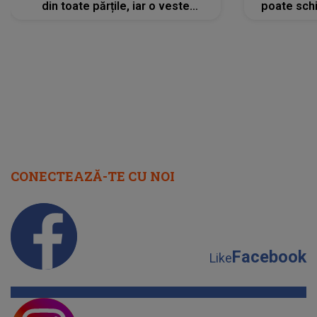
din toate părțile, iar o veste
poate schi
neașteptată îi dă planurile peste
la
cap
CONECTEAZĂ-TE CU NOI
Facebook
Like