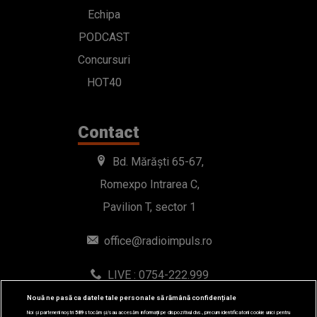
Echipa
PODCAST
Concursuri
HOT40
Contact
Bd. Mărăști 65-67,
Romexpo Intrarea C,
Pavilion T, sector 1
office@radioimpuls.ro
LIVE : 0754-222.999
WhatsApp: 0754-222.999
Nouă ne pasă ca datele tale personale să rămână confidențiale
Noi și partenerii noștri
589
stocăm și/sau accesăm informații pe dispozitivul dvs., precum identificatorii cookie unici pentru