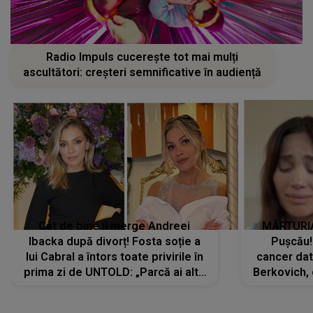
Radio Impuls cucerește tot mai mulți
ascultători: creșteri semnificative în audiență
Cât de bine îi merge Andreei
MĂRTURIA
Ibacka după divorț! Fosta soție a
Pușcău!
lui Cabral a întors toate privirile în
cancer dato
prima zi de UNTOLD: „Parcă ai altă
Berkovich, 
strălucire, emani putere,
accident ru
încredere, siguranță...”
Dacă nu 